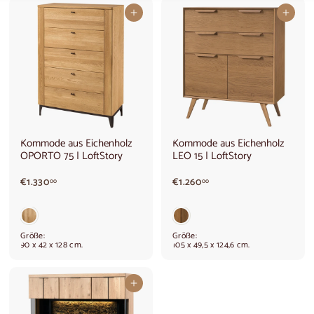
In den Warenkorb legen
In den Warenkorb legen
Kommode aus Eichenholz
Kommode aus Eichenholz
OPORTO 75 | LoftStory
LEO 15 | LoftStory
€
€
€1.330
€1.260
00
00
1
1
.
.
3
2
3
6
Größe:
Größe:
0
0
90 x 42 x 128 cm.
105 x 49,5 x 124,6 cm.
,
,
0
0
0
0
In den Warenkorb legen