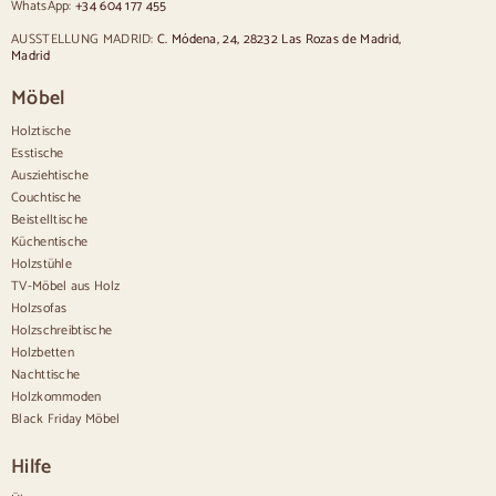
WhatsApp:
+34 604 177 455
Stühle im provenzalischen Stil
Stühle im skandinavischen Stil
AUSSTELLUNG MADRID:
C. Módena, 24, 28232 Las Rozas de Madrid,
Stühle im Vintage-Stil
Madrid
Stühle im rustikalen Stil
Möbel
Esszimmerstühle in Beige
Weiße Esszimmerstühle
Holztische
Hölzerne Küchensilas
Esstische
Schreibtischstühle
Ausziehtische
Anrichten
Couchtische
Beistelltische
Sideboards aus Holz
Küchentische
Anrichte im Flur
Holzstühle
Küchenanrichten
TV-Möbel aus Holz
Moderne Anrichten
Holzsofas
Vintage-Anrichten
Holzschreibtische
Nordische Anrichten
Holzbetten
Rustikale Anrichten
Design-Sideboards
Nachttische
Hohe Anrichten
Holzkommoden
Große Anrichten
Black Friday Möbel
Kleine Anrichten
Schmale Anrichten
Hilfe
Weiße Anrichten
Anrichten aus Nussbaum