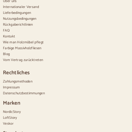
Über uns
Internationaler Versand
Bequem
Lieferbedingungen
Nutzungsbedingungen
Bettdecken
Rückgaberichtlinien
Moderne Kommoden
FAQ
Rustikale Kommoden
Kontakt
Designer-Kombinationen
Bequem hoch
Wie man Holzmöbel pflegt
Kleine Kommoden
Farbige Massivholzfliesen
Große Kommoden
Blog
Schmale Kommoden
Vom Vertrag zurücktreten
Weiße Kommoden
Kommoden aus Nussbaumholz
Rechtliches
Sätze
Zahlungsmethoden
Impressum
Speisesaal
Datenschutzbestimmungen
Salon
Schlafzimmer
Marken
NordicStory
LoftStory
Veskor