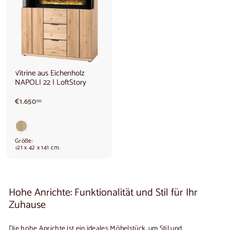
Vitrine aus Eichenholz
NAPOLI 22 | LoftStory
€
€1.650
00
1
.
6
5
Größe:
0
121 x 42 x 141 cm.
,
0
0
Hohe Anrichte: Funktionalität und Stil für Ihr
Zuhause
Die
hohe Anrichte
ist ein ideales Möbelstück, um Stil und