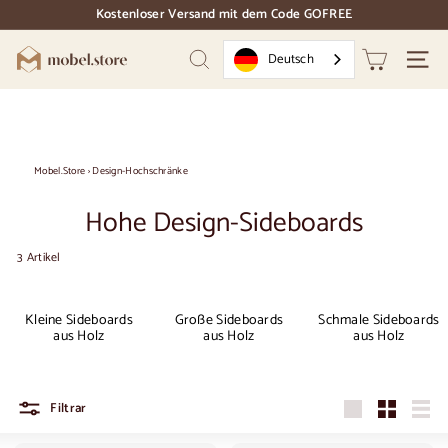
Direkt
Kostenloser Versand mit dem Code GOFREE
zum
Dias
Inhalt
Pause
M
Deutsch
Suchen
Naviga
o
b
e
l.
Mobel.Store
›
Design-Hochschränke
S
Hohe Design-Sideboards
t
o
3 Artikel
r
e
Kleine Sideboards
Große Sideboards
Schmale Sideboards
aus Holz
aus Holz
aus Holz
Filtrar
Groß
Klein
Liste