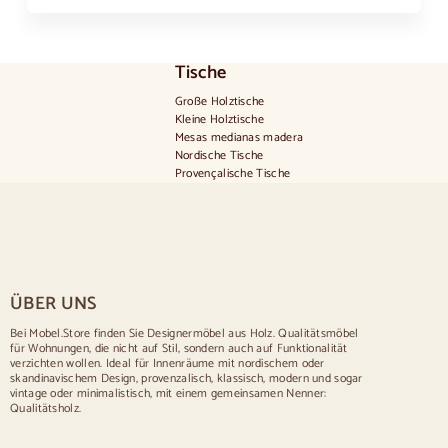
Tische
Große Holztische
Kleine Holztische
Mesas medianas madera
Nordische Tische
Provençalische Tische
Skandinavische Tische
Rustikale Tische
Tisch für 2 Personen
Tische für 4 Personen
Tisch für 6 Personen
Tisch für 8 Personen
ÜBER UNS
Tisch für 10 Personen
Tisch für 12 Personen
Bei Mobel.Store finden Sie Designermöbel aus Holz. Qualitätsmöbel
für Wohnungen, die nicht auf Stil, sondern auch auf Funktionalität
Stühle
verzichten wollen. Ideal für Innenräume mit nordischem oder
skandinavischem Design, provenzalisch, klassisch, modern und sogar
Blau gepolsterte Stühle
vintage oder minimalistisch, mit einem gemeinsamen Nenner:
Graue gepolsterte Stühle
Qualitätsholz.
Grün gepolsterte Stühle
Klassische Stühle