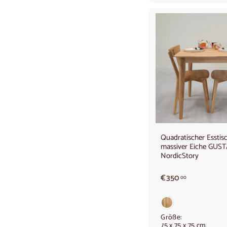
€
Quadratischer Esstis
massiver Eiche GUST
NordicStory
€
€350
00
3
5
0
,
Größe:
75 x 75 x 75 cm.