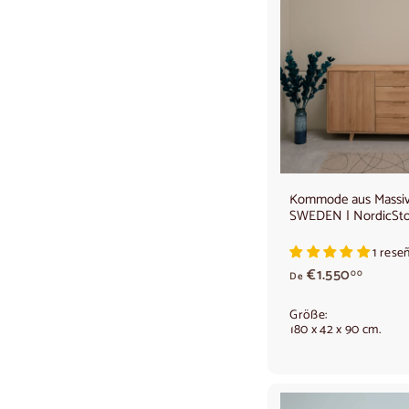
0
0
,
0
0
Kommode aus Massiv
SWEDEN | NordicSto
1 rese
A
€1.550
00
De
b
1
Größe:
.
180 x 42 x 90 cm.
5
5
0
,