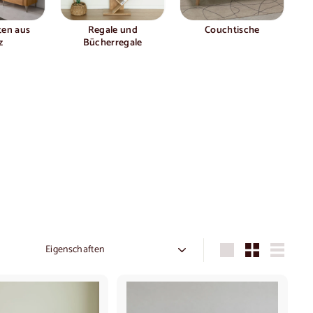
ten aus
Regale und
Couchtische
z
Bücherregale
Sortieren
Groß
Klein
Liste