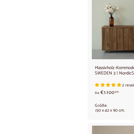
Massivholz-Kommod
SWEDEN 3 | NordicS
2 rese
V
€1.100
00
De
o
n
Größe:
€
150 x 42 x 90 cm.
1
.
1