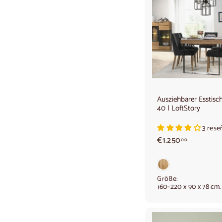
Ausziehbarer Esstis
40 | LoftStory
3 rese
€
€1.250
00
1
.
2
5
Größe:
160–220 x 90 x 78 cm.
0
,
0
0