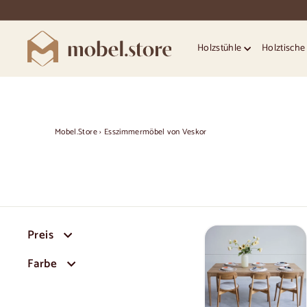
Direkt
zum
Inhalt
M
Holzstühle
Holztisch
o
b
e
l.
S
Mobel.Store
›
Esszimmermöbel von Veskor
t
o
r
e
Preis
Farbe