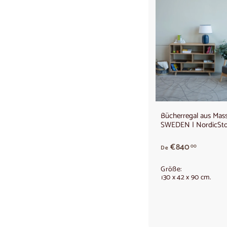
0
0
€
Bücherregal aus Mass
SWEDEN | NordicSto
A
€840
00
De
b
8
Größe:
4
130 x 42 x 90 cm.
0
,
0
0