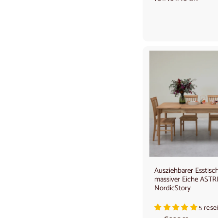
0
0
Ausziehbarer Esstisc
massiver Eiche ASTRI
NordicStory
5 rese