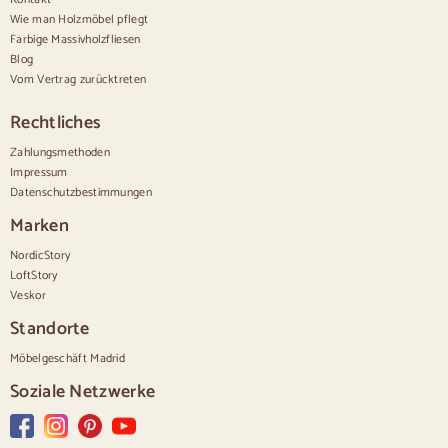
Bequem hoch
Wie man Holzmöbel pflegt
Kleine Kommoden
Farbige Massivholzfliesen
Große Kommoden
Blog
Schmale Kommoden
Vom Vertrag zurücktreten
Weiße Kommoden
Kommoden aus Nussbaumholz
Rechtliches
Sätze
Zahlungsmethoden
Impressum
Speisesaal
Datenschutzbestimmungen
Salon
Schlafzimmer
Marken
NordicStory
LoftStory
Veskor
Standorte
Möbelgeschäft Madrid
Soziale Netzwerke