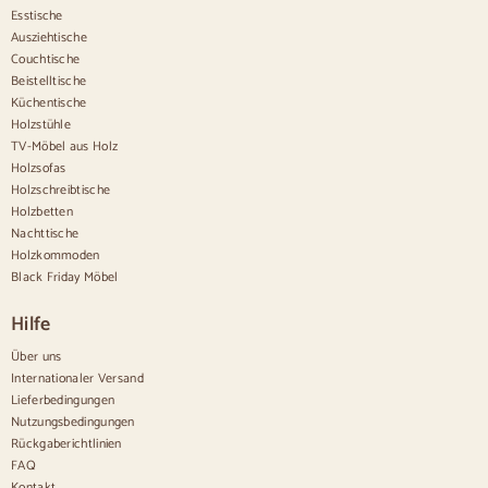
Esstische
Schreibtischstühle
Ausziehtische
Anrichten
Couchtische
Beistelltische
Sideboards aus Holz
Küchentische
Anrichte im Flur
Holzstühle
Küchenanrichten
TV-Möbel aus Holz
Moderne Anrichten
Holzsofas
Vintage-Anrichten
Holzschreibtische
Nordische Anrichten
Holzbetten
Rustikale Anrichten
Design-Sideboards
Nachttische
Hohe Anrichten
Holzkommoden
Große Anrichten
Black Friday Möbel
Kleine Anrichten
Schmale Anrichten
Hilfe
Weiße Anrichten
Anrichten aus Nussbaum
Über uns
Internationaler Versand
Bequem
Lieferbedingungen
Nutzungsbedingungen
Bettdecken
Rückgaberichtlinien
Moderne Kommoden
FAQ
Rustikale Kommoden
Kontakt
Designer-Kombinationen