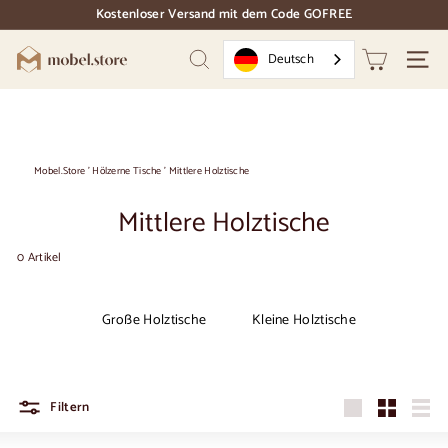
Direkt
Kostenloser Versand mit dem Code GOFREE
zum
Dias
Inhalt
Pause
M
Deutsch
Suchen
Naviga
o
b
e
l.
Mobel.Store
'
Hölzerne Tische
'
Mittlere Holztische
S
Mittlere Holztische
t
o
0 Artikel
r
e
Große Holztische
Kleine Holztische
Filtern
Groß
Klein
Liste