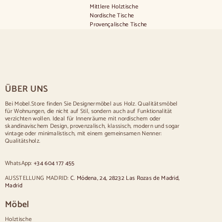
Mittlere Holztische
Nordische Tische
Provençalische Tische
Skandinavische Tische
Mesas rústicas
Tisch für 2 Personen
Tische für 4 Personen
Tisch für 6 Personen
Tisch für 8 Personen
ÜBER UNS
Tisch für 10 Personen
Tisch für 12 Personen
Bei Mobel.Store finden Sie Designermöbel aus Holz. Qualitätsmöbel
für Wohnungen, die nicht auf Stil, sondern auch auf Funktionalität
Stühle
verzichten wollen. Ideal für Innenräume mit nordischem oder
skandinavischem Design, provenzalisch, klassisch, modern und sogar
Blau gepolsterte Stühle
vintage oder minimalistisch, mit einem gemeinsamen Nenner:
Graue gepolsterte Stühle
Qualitätsholz.
Grün gepolsterte Stühle
Klassische Stühle
WhatsApp:
+34 604 177 455
Stühle im provenzalischen Stil
Stühle im skandinavischen Stil
AUSSTELLUNG MADRID:
C. Módena, 24, 28232 Las Rozas de Madrid,
Stühle im Vintage-Stil
Madrid
Stühle im rustikalen Stil
Möbel
Esszimmerstühle in Beige
Weiße Esszimmerstühle
Holztische
Hölzerne Küchensilas