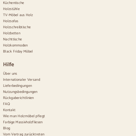
Sideboards aus Holz
Küchentische
Anrichte im Flur
Holzstühle
Küchenanrichten
TV-Möbel aus Holz
Moderne Anrichten
Holzsofas
Vintage-Anrichten
Holzschreibtische
Nordische Anrichten
Holzbetten
Rustikale Anrichten
Design-Sideboards
Nachttische
Hohe Anrichten
Holzkommoden
Große Anrichten
Black Friday Möbel
Kleine Anrichten
Schmale Anrichten
Hilfe
Weiße Anrichten
Anrichten aus Nussbaum
Über uns
Internationaler Versand
Bequem
Lieferbedingungen
Nutzungsbedingungen
Bettdecken
Rückgaberichtlinien
Moderne Kommoden
FAQ
Rustikale Kommoden
Kontakt
Designer-Kombinationen
Bequem hoch
Wie man Holzmöbel pflegt
Kleine Kommoden
Farbige Massivholzfliesen
Große Kommoden
Blog
Schmale Kommoden
Vom Vertrag zurücktreten