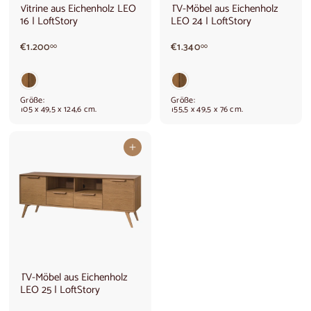
Vitrine aus Eichenholz LEO
TV-Möbel aus Eichenholz
16 | LoftStory
LEO 24 | LoftStory
€
€
€1.200
€1.340
00
00
1
1
.
.
2
3
0
4
Größe:
Größe:
0
0
105 x 49,5 x 124,6 cm.
155,5 x 49,5 x 76 cm.
,
,
0
0
0
0
In den Warenkorb legen
TV-Möbel aus Eichenholz
LEO 25 | LoftStory