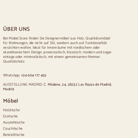
Rustikale Tische
Tisch für 2 Personen
Tische für 4 Personen
Tisch für 6 Personen
Tisch für 8 Personen
ÜBER UNS
Tisch für 10 Personen
Tisch für 12 Personen
Bei Mobel.Store finden Sie Designermöbel aus Holz. Qualitätsmöbel
für Wohnungen, die nicht auf Stil, sondern auch auf Funktionalität
Stühle
verzichten wollen. Ideal für Innenräume mit nordischem oder
skandinavischem Design, provenzalisch, klassisch, modern und sogar
Blau gepolsterte Stühle
vintage oder minimalistisch, mit einem gemeinsamen Nenner:
Graue gepolsterte Stühle
Qualitätsholz.
Grün gepolsterte Stühle
Klassische Stühle
WhatsApp:
+34 604 177 455
Stühle im provenzalischen Stil
Stühle im skandinavischen Stil
AUSSTELLUNG MADRID:
C. Módena, 24, 28232 Las Rozas de Madrid,
Stühle im Vintage-Stil
Madrid
Stühle im rustikalen Stil
Möbel
Esszimmerstühle in Beige
Weiße Esszimmerstühle
Holztische
Hölzerne Küchensilas
Esstische
Schreibtischstühle
Ausziehtische
Anrichten
Couchtische
Beistelltische