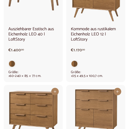
Ausziehbarer Esstisch aus
Kommode aus rustikalem
Eichenholz LEO 40 |
Eichenholz LEO 12 |
LoftStory
LoftStory
€
€
€1.400
€1.170
00
00
1
1
.
.
4
1
0
7
Größe:
Größe:
0
0
160–240 × 85 × 77 cm.
105 x 49,5 x 100,7 cm.
,
,
0
0
0
0
In den Warenkorb legen
In den Warenkorb legen