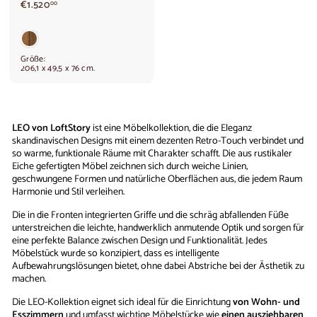
€
€1.520
00
1
.
5
2
Größe:
0
206,1 x 49,5 x 76 cm.
,
0
0
LEO von LoftStory
ist eine Möbelkollektion, die die Eleganz
skandinavischen Designs mit einem dezenten Retro-Touch verbindet und
so warme, funktionale Räume mit Charakter schafft. Die aus rustikaler
Eiche gefertigten Möbel zeichnen sich durch weiche Linien,
geschwungene Formen und natürliche Oberflächen aus, die jedem Raum
Harmonie und Stil verleihen.
Die in die Fronten integrierten Griffe und die schräg abfallenden Füße
unterstreichen die leichte, handwerklich anmutende Optik und sorgen für
eine perfekte Balance zwischen Design und Funktionalität. Jedes
Möbelstück wurde so konzipiert, dass es intelligente
Aufbewahrungslösungen bietet, ohne dabei Abstriche bei der Ästhetik zu
machen.
Die LEO-Kollektion eignet sich ideal für die Einrichtung
von
Wohn- und
Esszimmern
und umfasst wichtige Möbelstücke wie
einen ausziehbaren