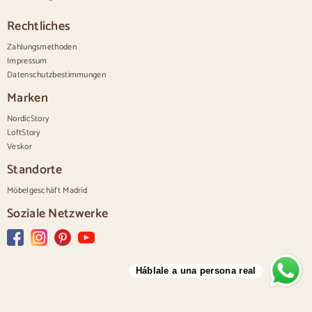
Weiße Kommoden
Kommoden aus Nussbaumholz
Rechtliches
Sätze
Zahlungsmethoden
Impressum
Speisesaal
Datenschutzbestimmungen
Salon
Schlafzimmer
Marken
NordicStory
LoftStory
Veskor
Standorte
Möbelgeschäft Madrid
Soziale Netzwerke
Háblale a una persona real