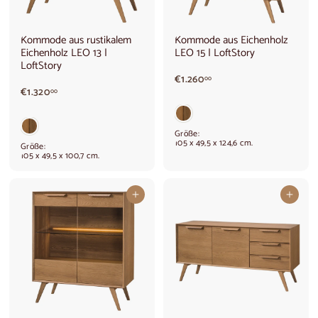
Kommode aus rustikalem
Kommode aus Eichenholz
Eichenholz LEO 13 |
LEO 15 | LoftStory
LoftStory
€
€1.260
00
€
1
€1.320
00
1
.
.
2
3
6
Größe:
2
0
105 x 49,5 x 124,6 cm.
Größe:
0
,
105 x 49,5 x 100,7 cm.
,
0
0
0
0
In den Warenkorb legen
In den Warenkorb legen