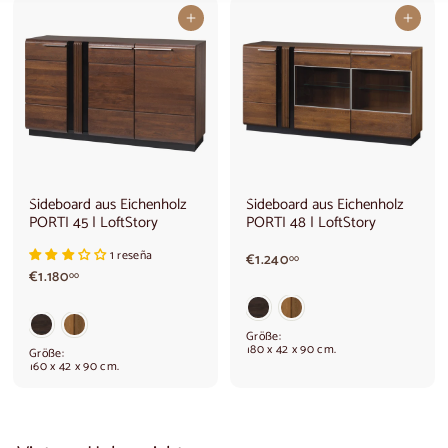
In den Warenkorb legen
In den Warenkorb legen
Sideboard aus Eichenholz
Sideboard aus Eichenholz
PORTI 45 | LoftStory
PORTI 48 | LoftStory
1 reseña
€
€1.240
00
€
€1.180
1
00
1
.
.
2
1
4
Größe:
8
0
180 x 42 x 90 cm.
Größe:
0
,
160 x 42 x 90 cm.
,
0
0
0
0