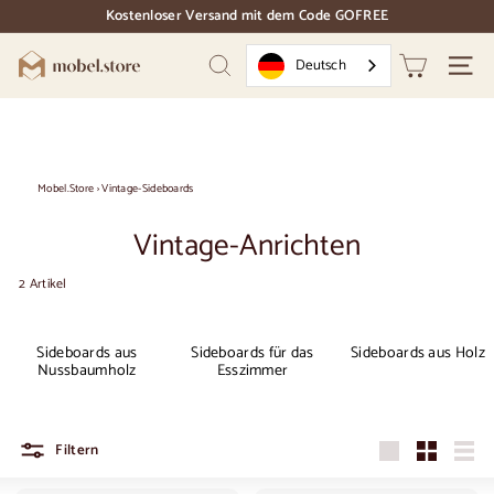
Direkt
Kostenloser Versand mit dem Code GOFREE
zum
Dias
Inhalt
Pause
M
Deutsch
Suchen
Naviga
o
b
e
l.
Mobel.Store
›
Vintage-Sideboards
S
Vintage-Anrichten
t
o
2 Artikel
r
e
Sideboards aus
Sideboards für das
Sideboards aus Holz
Nussbaumholz
Esszimmer
Filtern
Groß
Klein
Liste