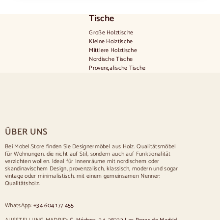
Tische
Große Holztische
Kleine Holztische
Mittlere Holztische
Nordische Tische
Provençalische Tische
Skandinavische Tische
Rustikale Tische
Tisch für 2 Personen
Tische für 4 Personen
Tisch für 6 Personen
Tisch für 8 Personen
ÜBER UNS
Tisch für 10 Personen
Tisch für 12 Personen
Bei Mobel.Store finden Sie Designermöbel aus Holz. Qualitätsmöbel
für Wohnungen, die nicht auf Stil, sondern auch auf Funktionalität
Stühle
verzichten wollen. Ideal für Innenräume mit nordischem oder
skandinavischem Design, provenzalisch, klassisch, modern und sogar
Blau gepolsterte Stühle
vintage oder minimalistisch, mit einem gemeinsamen Nenner:
Graue gepolsterte Stühle
Qualitätsholz.
Grün gepolsterte Stühle
Klassische Stühle
WhatsApp:
+34 604 177 455
Stühle im provenzalischen Stil
Stühle im skandinavischen Stil