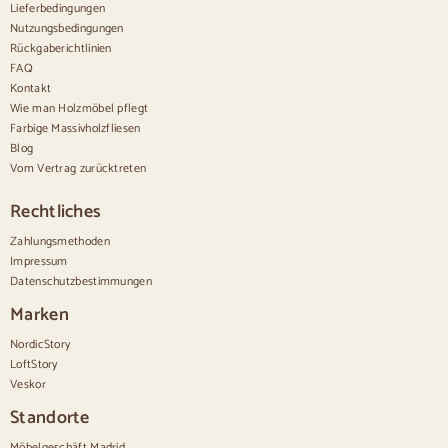
Bequem
Lieferbedingungen
Nutzungsbedingungen
Bettdecken
Rückgaberichtlinien
Moderne Kommoden
FAQ
Rustikale Kommoden
Kontakt
Designer-Kombinationen
Bequem hoch
Wie man Holzmöbel pflegt
Kleine Kommoden
Farbige Massivholzfliesen
Große Kommoden
Blog
Cómodas estrechas
Vom Vertrag zurücktreten
Weiße Kommoden
Kommoden aus Nussbaumholz
Rechtliches
Sätze
Zahlungsmethoden
Impressum
Speisesaal
Datenschutzbestimmungen
Salon
Schlafzimmer
Marken
NordicStory
LoftStory
Veskor
Standorte
Möbelgeschäft Madrid