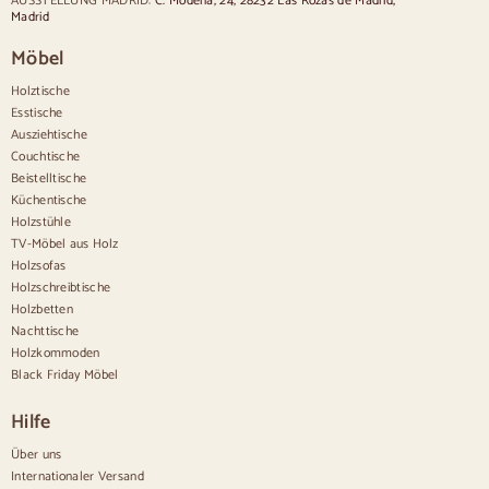
AUSSTELLUNG MADRID:
C. Módena, 24, 28232 Las Rozas de Madrid,
Stühle im Vintage-Stil
Madrid
Stühle im rustikalen Stil
Möbel
Esszimmerstühle in Beige
Weiße Esszimmerstühle
Holztische
Hölzerne Küchensilas
Esstische
Schreibtischstühle
Ausziehtische
Anrichten
Couchtische
Beistelltische
Sideboards aus Holz
Küchentische
Anrichte im Flur
Holzstühle
Küchenanrichten
TV-Möbel aus Holz
Moderne Anrichten
Holzsofas
Vintage-Anrichten
Holzschreibtische
Nordische Anrichten
Holzbetten
Rustikale Anrichten
Design-Sideboards
Nachttische
Hohe Anrichten
Holzkommoden
Große Anrichten
Black Friday Möbel
Kleine Anrichten
Schmale Anrichten
Hilfe
Weiße Anrichten
Anrichten aus Nussbaum
Über uns
Internationaler Versand