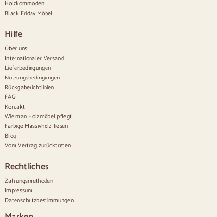
Hohe Anrichten
Holzkommoden
Große Anrichten
Black Friday Möbel
Kleine Anrichten
Schmale Anrichten
Hilfe
Weiße Anrichten
Anrichten aus Nussbaum
Über uns
Internationaler Versand
Bequem
Lieferbedingungen
Nutzungsbedingungen
Bettdecken
Rückgaberichtlinien
Moderne Kommoden
FAQ
Rustikale Kommoden
Kontakt
Designer-Kombinationen
Bequem hoch
Wie man Holzmöbel pflegt
Kleine Kommoden
Farbige Massivholzfliesen
Große Kommoden
Blog
Schmale Kommoden
Vom Vertrag zurücktreten
Weiße Kommoden
Kommoden aus Nussbaumholz
Rechtliches
Sätze
Zahlungsmethoden
Impressum
Speisesaal
Datenschutzbestimmungen
Salon
Schlafzimmer
Marken