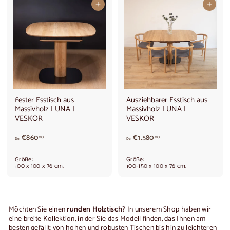
In den Warenkorb legen
In den Warenkorb legen
,
0
0
Fester Esstisch aus
Ausziehbarer Esstisch aus
Massivholz LUNA |
Massivholz LUNA |
VESKOR
VESKOR
A
V
€860
€1.580
00
00
De
De
b
o
8
n
Größe:
Größe:
6
€
100 x 100 x 76 cm.
100-150 x 100 x 76 cm.
0
1
,
.
0
5
0
8
Möchten Sie einen
runden Holztisch
? In unserem Shop haben wir
€
0
eine breite Kollektion, in der Sie das Modell finden, das Ihnen am
,
besten gefällt: von hohen und robusten Tischen bis hin zu leichteren
0