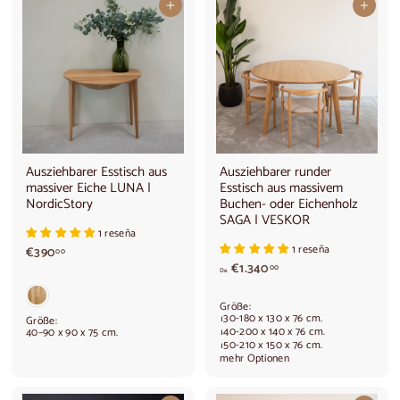
,
In den Warenkorb legen
In den Warenkorb legen
0
0
Ausziehbarer Esstisch aus
Ausziehbarer runder
massiver Eiche LUNA |
Esstisch aus massivem
NordicStory
Buchen- oder Eichenholz
SAGA | VESKOR
1 reseña
1 reseña
€
€390
00
3
V
€1.340
00
De
9
o
0
n
Größe:
,
€
130-180 x 130 x 76 cm.
Größe:
0
1
140-200 x 140 x 76 cm.
40–90 x 90 x 75 cm.
150-210 x 150 x 76 cm.
0
.
mehr Optionen
3
4
0