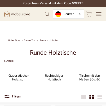
Direkt
Kostenloser Versand mit dem Code GOFREE
zum
Dias
Inhalt
Pause
M
Deutsch
Suchen
Naviga
o
b
e
l.
Mobel.Store
'
Hölzerne Tische
'
Runde Holztische
S
Runde Holztische
t
o
6 Artikel
r
e
Quadratischer
Rechteckiger
Tische mit den
Holztisch
Holztisch
Maßen 90 x 60
Filtern
Groß
Klein
Liste