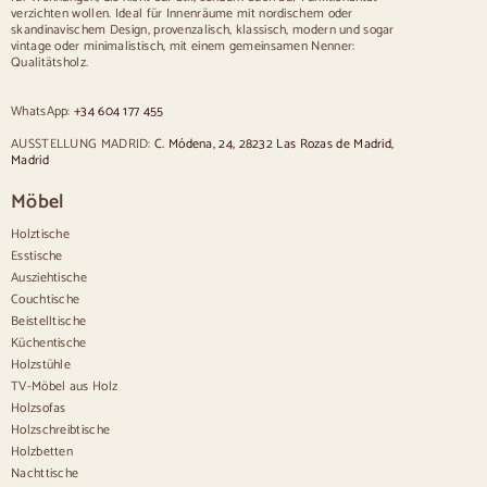
Stühle
verzichten wollen. Ideal für Innenräume mit nordischem oder
skandinavischem Design, provenzalisch, klassisch, modern und sogar
Blau gepolsterte Stühle
vintage oder minimalistisch, mit einem gemeinsamen Nenner:
Graue gepolsterte Stühle
Qualitätsholz.
Grün gepolsterte Stühle
Klassische Stühle
WhatsApp:
+34 604 177 455
Stühle im provenzalischen Stil
Stühle im skandinavischen Stil
AUSSTELLUNG MADRID:
C. Módena, 24, 28232 Las Rozas de Madrid,
Stühle im Vintage-Stil
Madrid
Stühle im rustikalen Stil
Möbel
Esszimmerstühle in Beige
Weiße Esszimmerstühle
Holztische
Silas de cocina madera
Esstische
Schreibtischstühle
Ausziehtische
Anrichten
Couchtische
Beistelltische
Sideboards aus Holz
Küchentische
Anrichte im Flur
Holzstühle
Küchenanrichten
TV-Möbel aus Holz
Moderne Anrichten
Holzsofas
Vintage-Anrichten
Holzschreibtische
Nordische Anrichten
Holzbetten
Rustikale Anrichten
Design-Sideboards
Nachttische