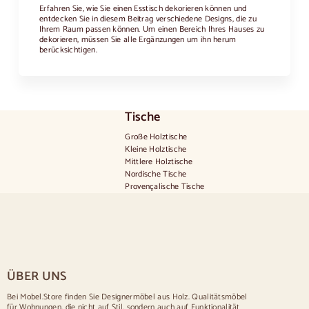
Erfahren Sie, wie Sie einen Esstisch dekorieren können und
entdecken Sie in diesem Beitrag verschiedene Designs, die zu
Ihrem Raum passen können. Um einen Bereich Ihres Hauses zu
dekorieren, müssen Sie alle Ergänzungen um ihn herum
berücksichtigen.
Tische
Große Holztische
Kleine Holztische
Mittlere Holztische
Nordische Tische
Provençalische Tische
Skandinavische Tische
Rustikale Tische
Tisch für 2 Personen
Tische für 4 Personen
Mesa para 6 personas
Tisch für 8 Personen
ÜBER UNS
Tisch für 10 Personen
Tisch für 12 Personen
Bei Mobel.Store finden Sie Designermöbel aus Holz. Qualitätsmöbel
für Wohnungen, die nicht auf Stil, sondern auch auf Funktionalität