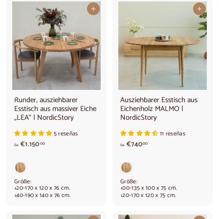
In den Warenkorb legen
In den Warenkorb legen
Runder, ausziehbarer
Ausziehbarer Esstisch aus
Esstisch aus massiver Eiche
Eichenholz MALMO |
„LEA“ | NordicStory
NordicStory
5 reseñas
11 reseñas
V
A
€1.150
€740
00
00
De
De
o
b
n
7
€
4
1
0
Größe:
Größe:
.
,
120-170 x 120 x 76 cm.
100-135 x 100 x 75 cm.
140-190 x 140 x 76 cm.
120-170 x 120 x 75 cm.
1
0
5
0
0
€