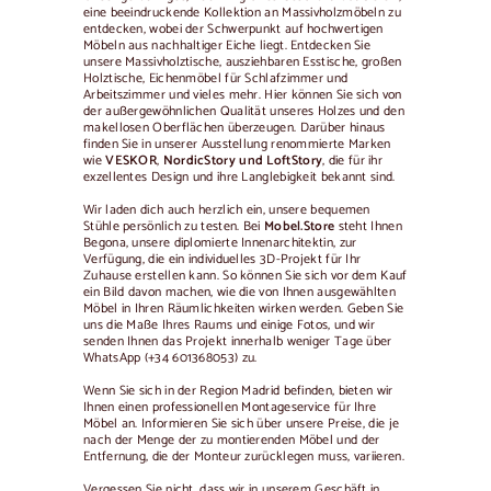
eine beeindruckende Kollektion an Massivholzmöbeln zu
entdecken, wobei der Schwerpunkt auf hochwertigen
Möbeln aus nachhaltiger Eiche liegt. Entdecken Sie
unsere Massivholztische, ausziehbaren Esstische, großen
Holztische, Eichenmöbel für Schlafzimmer und
Arbeitszimmer und vieles mehr. Hier können Sie sich von
der außergewöhnlichen Qualität unseres Holzes und den
makellosen Oberflächen überzeugen. Darüber hinaus
finden Sie in unserer Ausstellung renommierte Marken
wie
VESKOR
,
NordicStory und LoftStory
, die für ihr
exzellentes Design und ihre Langlebigkeit bekannt sind.
Wir laden dich auch herzlich ein, unsere bequemen
Stühle persönlich zu testen. Bei
Mobel.Store
steht Ihnen
Begona, unsere diplomierte Innenarchitektin, zur
Verfügung, die ein individuelles 3D-Projekt für Ihr
Zuhause erstellen kann. So können Sie sich vor dem Kauf
ein Bild davon machen, wie die von Ihnen ausgewählten
Möbel in Ihren Räumlichkeiten wirken werden. Geben Sie
uns die Maße Ihres Raums und einige Fotos, und wir
senden Ihnen das Projekt innerhalb weniger Tage über
WhatsApp (+34 601368053) zu.
Wenn Sie sich in der Region Madrid befinden, bieten wir
Ihnen einen professionellen Montageservice für Ihre
Möbel an. Informieren Sie sich über unsere Preise, die je
nach der Menge der zu montierenden Möbel und der
Entfernung, die der Monteur zurücklegen muss, variieren.
Vergessen Sie nicht, dass wir in unserem Geschäft in