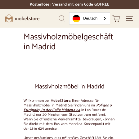
Direkt
Kostenloser Versand mit dem Code GOFREE
zum
Dias
Inhalt
Pause
M
Deutsch
Suchen
Naviga
o
b
Massivholzmöbelgeschäft
e
in Madrid
l.
S
t
o
r
Massivholzmöbel in Madrid
e
Willkommen bei
Mobel.Store
, Ihrer Adresse für
Massivholzmöbel in Madrid! Sie finden uns im
Polígono
Európolis, in der Calle Módena 24
in Las Rozas de
Madrid, nur 20 Minuten vom Stadtzentrum entfernt.
Wenn Sie öffentliche Verkehrsmittel bevorzugen, können
Sie direkt mit dem Bus vom Moncloa-Knotenpunkt mit
der Linie 629 anreisen.
Unser geräumiges, 200 m² großes Geschäft lädt Sie ein,