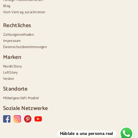
Große Kommoden
Blog
Schmale Kommoden
Vom Vertrag zurücktreten
Weiße Kommoden
Kommoden aus Nussbaumholz
Rechtliches
Sätze
Zahlungsmethoden
Impressum
Speisesaal
Datenschutzbestimmungen
Salon
Schlafzimmer
Marken
NordicStory
LoftStory
Veskor
Standorte
Möbelgeschäft Madrid
Soziale Netzwerke
Háblale a una persona real