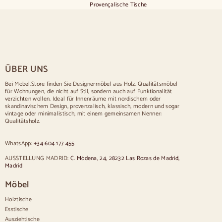
Provençalische Tische
Skandinavische Tische
Rustikale Tische
Tisch für 2 Personen
Tische für 4 Personen
Tisch für 6 Personen
Tisch für 8 Personen
ÜBER UNS
Tisch für 10 Personen
Tisch für 12 Personen
Bei Mobel.Store finden Sie Designermöbel aus Holz. Qualitätsmöbel
für Wohnungen, die nicht auf Stil, sondern auch auf Funktionalität
Stühle
verzichten wollen. Ideal für Innenräume mit nordischem oder
skandinavischem Design, provenzalisch, klassisch, modern und sogar
Blau gepolsterte Stühle
vintage oder minimalistisch, mit einem gemeinsamen Nenner:
Graue gepolsterte Stühle
Qualitätsholz.
Grün gepolsterte Stühle
Klassische Stühle
WhatsApp:
+34 604 177 455
Stühle im provenzalischen Stil
Stühle im skandinavischen Stil
AUSSTELLUNG MADRID:
C. Módena, 24, 28232 Las Rozas de Madrid,
Stühle im Vintage-Stil
Madrid
Stühle im rustikalen Stil
Möbel
Esszimmerstühle in Beige
Weiße Esszimmerstühle
Holztische
Hölzerne Küchensilas
Esstische
Schreibtischstühle
Ausziehtische