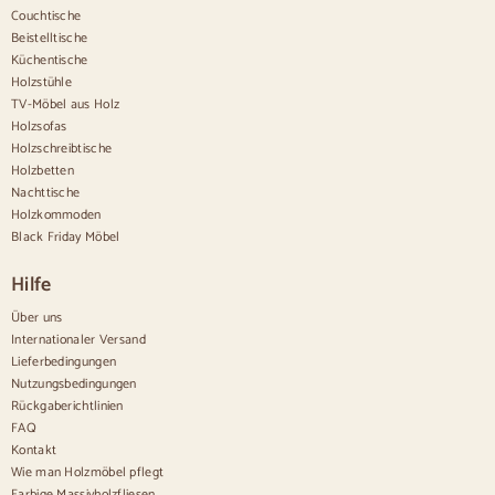
Anrichten
Couchtische
Beistelltische
Sideboards aus Holz
Küchentische
Anrichte im Flur
Holzstühle
Küchenanrichten
TV-Möbel aus Holz
Moderne Anrichten
Holzsofas
Vintage-Anrichten
Holzschreibtische
Nordische Anrichten
Holzbetten
Rustikale Anrichten
Design-Sideboards
Nachttische
Hohe Anrichten
Holzkommoden
Große Anrichten
Black Friday Möbel
Kleine Anrichten
Schmale Anrichten
Hilfe
Weiße Anrichten
Anrichten aus Nussbaum
Über uns
Internationaler Versand
Bequem
Lieferbedingungen
Nutzungsbedingungen
Bettdecken
Rückgaberichtlinien
Moderne Kommoden
FAQ
Rustikale Kommoden
Kontakt
Designer-Kombinationen
Bequem hoch
Wie man Holzmöbel pflegt
Kleine Kommoden
Farbige Massivholzfliesen