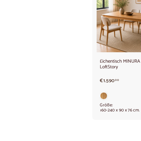
Eichentisch MINURA 
LoftStory
€
€1.590
00
1
.
5
9
Größe:
160-240 x 90 x 76 cm.
0
,
0
0