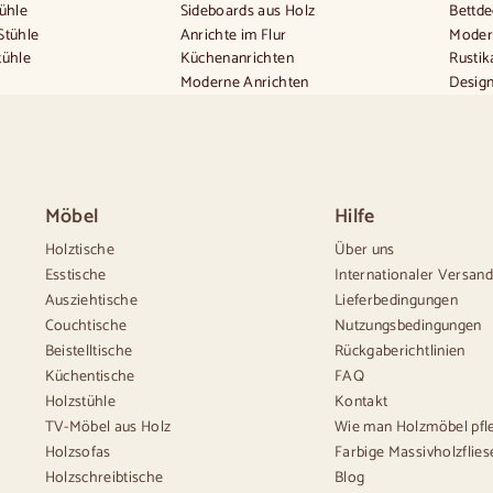
tühle
Sideboards aus Holz
Bettd
Stühle
Anrichte im Flur
Mode
tühle
Küchenanrichten
Rusti
Moderne Anrichten
Desig
ischen Stil
Vintage-Anrichten
Beque
ischen Stil
Nordische Anrichten
Klein
til
Rustikale Anrichten
Groß
 Stil
Design-Sideboards
Schma
n Beige
Hohe Anrichten
Weiß
Möbel
Hilfe
tühle
Große Anrichten
Kommo
las
Kleine Anrichten
Holztische
Über uns
Schmale Anrichten
Esstische
Internationaler Versan
Weiße Anrichten
Ausziehtische
Lieferbedingungen
Anrichten aus Nussbaum
Couchtische
Nutzungsbedingungen
Beistelltische
Rückgaberichtlinien
Küchentische
FAQ
Holzstühle
Kontakt
TV-Möbel aus Holz
Wie man Holzmöbel pfl
Holzsofas
Farbige Massivholzflies
Holzschreibtische
Blog