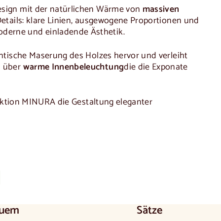
Design mit der natürlichen Wärme von
massiven
 Details: klare Linien, ausgewogene Proportionen und
oderne und einladende Ästhetik.
ntische Maserung des Holzes hervor und verleiht
n über
warme Innenbeleuchtung
die die Exponate
lektion MINURA die Gestaltung eleganter
.
l
uem
Sätze