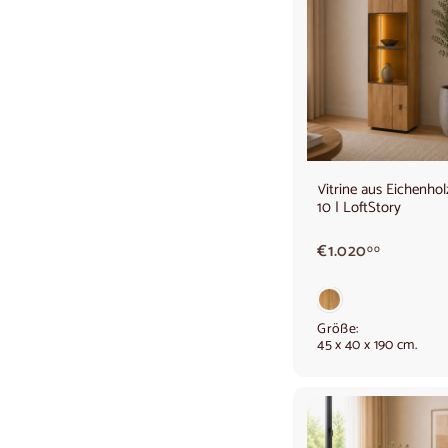
Vitrine aus Eichenh
10 | LoftStory
€
€1.020
00
1
.
0
2
Größe:
45 x 40 x 190 cm.
0
,
0
0