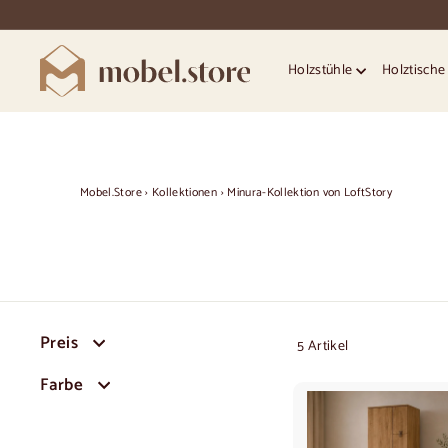
Direkt
zum
Inhalt
M
Holzstühle
Holztisch
o
b
e
l.
S
Mobel.Store
›
Kollektionen
›
Minura-Kollektion von LoftStory
t
o
r
e
Preis
5 Artikel
Farbe