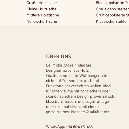
Große Holztische
Blau gepolsterte S
Kleine Holztische
Graue gepolsterte 
Mittlere Holztische
Grün gepolsterte S
Nordische Tische
Klassische Stühle
Provençalische Tische
Stühle im provenzal
Skandinavische Tische
Stühle im skandinav
Rustikale Tische
Stühle im Vintage-S
Tisch für 2 Personen
Stühle im rustikalen
Tische für 4 Personen
Esszimmerstühle i
ÜBER UNS
Tisch für 6 Personen
Weiße Esszimmers
Tisch für 8 Personen
Hölzerne Küchensi
Bei Mobel.Store finden Sie
Designermöbel aus Holz.
Tisch für 10 Personen
Schreibtischstühle
Qualitätsmöbel für Wohnungen, die
Tisch für 12 Personen
nicht auf Stil, sondern auch auf
Funktionalität verzichten wollen. Ideal
für Innenräume mit nordischem oder
skandinavischem Design, provenzalisch,
klassisch, modern und sogar vintage
oder minimalistisch, mit einem
gemeinsamen Nenner: Qualitätsholz.
WhatsApp:
+34 604 177 455