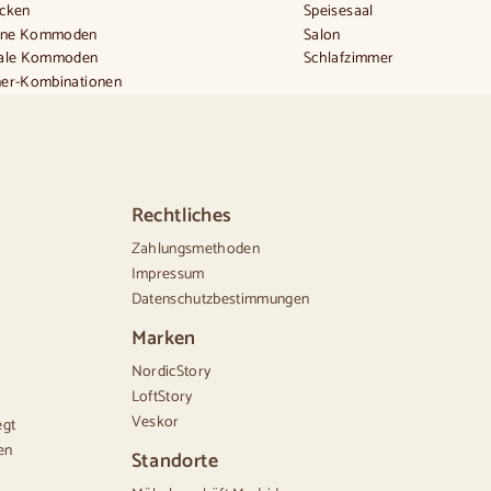
ecken
Speisesaal
rne Kommoden
Salon
kale Kommoden
Schlafzimmer
ner-Kombinationen
m hoch
e Kommoden
e Kommoden
le Kommoden
e Kommoden
Rechtliches
den aus Nussbaumholz
Zahlungsmethoden
d
Impressum
Datenschutzbestimmungen
Marken
NordicStory
LoftStory
Veskor
egt
en
Standorte