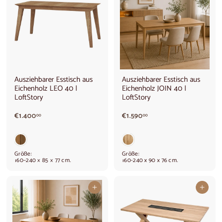
Ausziehbarer Esstisch aus
Ausziehbarer Esstisch aus
Eichenholz LEO 40 |
Eichenholz JOIN 40 |
LoftStory
LoftStory
€
€
€1.400
€1.590
00
00
1
1
.
.
4
5
0
9
Größe:
Größe:
0
0
160–240 × 85 × 77 cm.
160-240 x 90 x 76 cm.
,
,
0
0
0
0
In den Warenkorb legen
In den Warenkorb legen