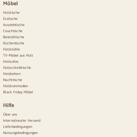
Möbel
Esszimmerstühle in Beige
Weiße Esszimmerstühle
Holztische
Hölzerne Küchensilas
Esstische
Schreibtischstühle
Ausziehtische
Anrichten
Couchtische
Beistelltische
Sideboards aus Holz
Küchentische
Aparador recibidor
Holzstühle
Küchenanrichten
TV-Möbel aus Holz
Moderne Anrichten
Holzsofas
Vintage-Anrichten
Holzschreibtische
Nordische Anrichten
Holzbetten
Rustikale Anrichten
Design-Sideboards
Nachttische
Hohe Anrichten
Holzkommoden
Große Anrichten
Black Friday Möbel
Kleine Anrichten
Schmale Anrichten
Hilfe
Weiße Anrichten
Anrichten aus Nussbaum
Über uns
Internationaler Versand
Bequem
Lieferbedingungen
Nutzungsbedingungen
Bettdecken