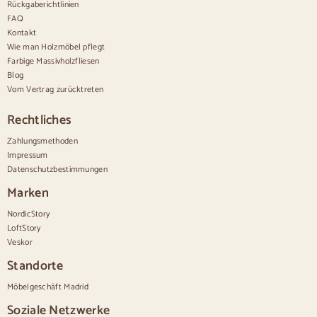
Rückgaberichtlinien
Moderne Kommoden
FAQ
Rustikale Kommoden
Kontakt
Designer-Kombinationen
Bequem hoch
Wie man Holzmöbel pflegt
Kleine Kommoden
Farbige Massivholzfliesen
Große Kommoden
Blog
Schmale Kommoden
Vom Vertrag zurücktreten
Weiße Kommoden
Kommoden aus Nussbaumholz
Rechtliches
Sätze
Zahlungsmethoden
Impressum
Speisesaal
Datenschutzbestimmungen
Salon
Schlafzimmer
Marken
NordicStory
LoftStory
Veskor
Standorte
Möbelgeschäft Madrid
Soziale Netzwerke