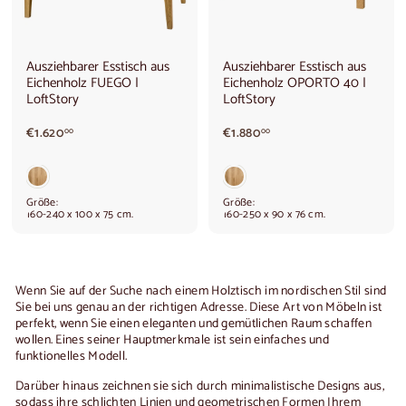
Ausziehbarer Esstisch aus
Ausziehbarer Esstisch aus
Eichenholz FUEGO |
Eichenholz OPORTO 40 |
LoftStory
LoftStory
€
€
€1.620
€1.880
00
00
1
1
.
.
6
8
2
8
Größe:
Größe:
0
0
160-240 x 100 x 75 cm.
160-250 x 90 x 76 cm.
,
,
0
0
0
0
Wenn Sie auf der Suche nach einem
Holztisch im nordischen Stil
sind
Sie bei uns genau an der richtigen Adresse. Diese Art von Möbeln ist
perfekt, wenn Sie einen eleganten und gemütlichen Raum schaffen
wollen. Eines seiner Hauptmerkmale ist sein einfaches und
funktionelles Modell.
Darüber hinaus zeichnen sie sich durch minimalistische Designs aus,
sodass ihre schlichten Linien und geometrischen Formen Ihrem