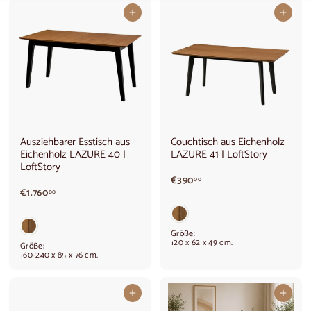
In den Warenkorb legen
In den Warenkorb legen
Ausziehbarer Esstisch aus
Couchtisch aus Eichenholz
Eichenholz LAZURE 40 |
LAZURE 41 | LoftStory
LoftStory
€
€390
00
€
3
€1.760
00
1
9
.
0
7
,
Größe:
6
0
120 x 62 x 49 cm.
Größe:
0
0
160-240 x 85 x 76 cm.
,
0
0
In den Warenkorb legen
In den Warenkorb legen