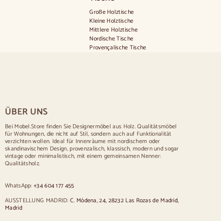
Große Holztische
Kleine Holztische
Mittlere Holztische
Nordische Tische
Provençalische Tische
Skandinavische Tische
Rustikale Tische
Tisch für 2 Personen
Tische für 4 Personen
Tisch für 6 Personen
Tisch für 8 Personen
ÜBER UNS
Tisch für 10 Personen
Tisch für 12 Personen
Bei Mobel.Store finden Sie Designermöbel aus Holz. Qualitätsmöbel
für Wohnungen, die nicht auf Stil, sondern auch auf Funktionalität
Stühle
verzichten wollen. Ideal für Innenräume mit nordischem oder
skandinavischem Design, provenzalisch, klassisch, modern und sogar
Blau gepolsterte Stühle
vintage oder minimalistisch, mit einem gemeinsamen Nenner:
Graue gepolsterte Stühle
Qualitätsholz.
Grün gepolsterte Stühle
Klassische Stühle
WhatsApp:
+34 604 177 455
Stühle im provenzalischen Stil
Stühle im skandinavischen Stil
AUSSTELLUNG MADRID:
C. Módena, 24, 28232 Las Rozas de Madrid,
Stühle im Vintage-Stil
Madrid
Stühle im rustikalen Stil