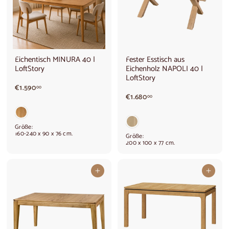
Eichentisch MINURA 40 |
Fester Esstisch aus
LoftStory
Eichenholz NAPOLI 40 |
LoftStory
€
€1.590
00
1
€
€1.680
00
.
1
5
.
9
6
Größe:
0
8
160-240 x 90 x 76 cm.
Größe:
,
0
200 x 100 x 77 cm.
0
,
0
0
0
In den Warenkorb legen
In den Warenkorb legen