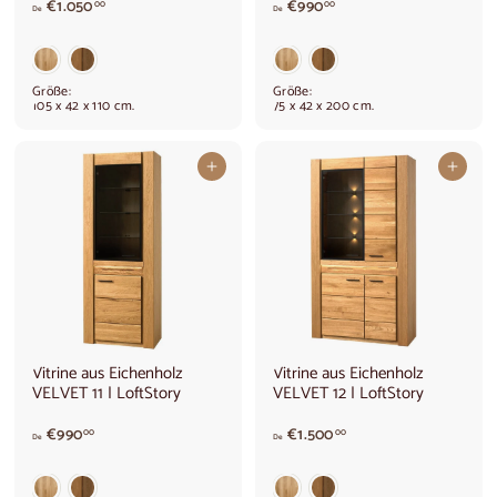
V
V
€1.050
€990
00
00
De
De
o
o
n
n
€
€
1
9
Größe:
Größe:
.
9
105 x 42 x 110 cm.
75 x 42 x 200 cm.
0
0
5
,
0
0
In den Warenkorb legen
In den Warenkorb legen
,
0
0
0
Vitrine aus Eichenholz
Vitrine aus Eichenholz
VELVET 11 | LoftStory
VELVET 12 | LoftStory
V
D
€990
€1.500
00
00
De
De
o
e
n
€
€
1