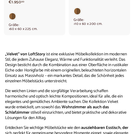
€
€1.950
1
00
1
.
.
5
9
0
Größe:
5
0
110 x 60 x 200 cm.
Größe:
0
,
160 x 60 x 225 cm.
,
0
0
0
0
„Velvet“ von LoftStory
ist eine exklusive Möbelkollektion im modernen
Stil, die jedem Zuhause Eleganz, Wärme und Funktionalität verleiht. Das
Design besticht durch die Kombination aus einer Oberfläche in rustikaler
Eiche oder Honigfarbe mit einem originellen, beleuchteten horizontalen
Einsatz aus Massivholz – ein markantes Detail, das die Schönheit jedes
einzelnen Möbelstücks unterstreicht.
Die weichen Linien und die sorgfältige Verarbeitung schaffen
harmonische und optisch leichte Kompositionen, ideal für alle, die ein
elegantes und gemütliches Ambiente suchen. Die Kollektion Velvet
wurde entwickelt, um sowohl das
Wohnzimmer als auch das
Schlafzimmer
stilvoll einzurichten, und bietet praktische und dekorative
Lösungen für den Alltag.
Entdecken Sie wichtige Möbelstücke wie den
ausziehbaren Esstisch, der
sich perfekt für gemeinsame besondere Momente eignet, sowie elegante