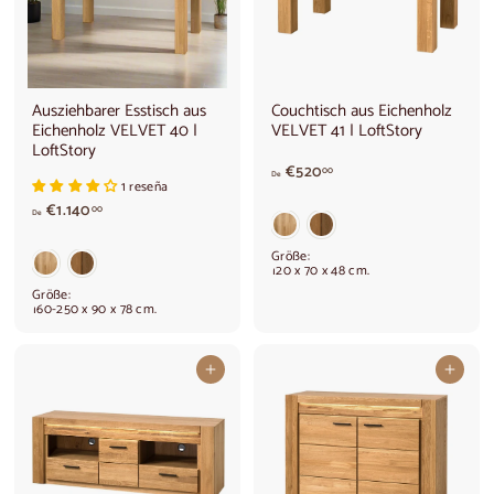
Ausziehbarer Esstisch aus
Couchtisch aus Eichenholz
Eichenholz VELVET 40 |
VELVET 41 | LoftStory
LoftStory
V
€520
00
De
1 reseña
o
V
€1.140
n
00
De
o
€
n
5
Größe:
€
2
120 x 70 x 48 cm.
1
0
Größe:
.
,
160-250 x 90 x 78 cm.
1
0
4
0
0
In den Warenkorb legen
In den Warenkorb legen
,
0
0