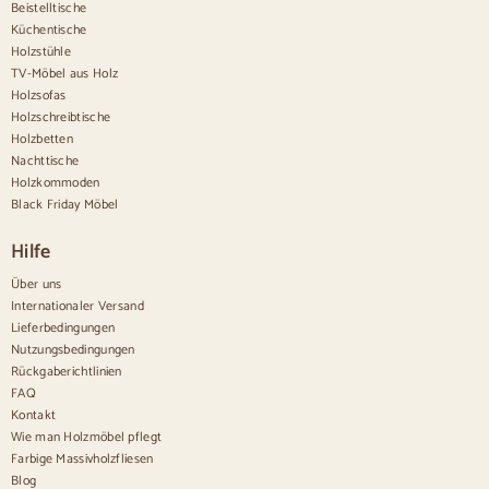
Beistelltische
Sideboards aus Holz
Küchentische
Anrichte im Flur
Holzstühle
Küchenanrichten
TV-Möbel aus Holz
Moderne Anrichten
Holzsofas
Vintage-Anrichten
Holzschreibtische
Nordische Anrichten
Holzbetten
Rustikale Anrichten
Design-Sideboards
Nachttische
Hohe Anrichten
Holzkommoden
Große Anrichten
Black Friday Möbel
Kleine Anrichten
Schmale Anrichten
Hilfe
Weiße Anrichten
Anrichten aus Nussbaum
Über uns
Internationaler Versand
Bequem
Lieferbedingungen
Nutzungsbedingungen
Bettdecken
Rückgaberichtlinien
Moderne Kommoden
FAQ
Rustikale Kommoden
Kontakt
Designer-Kombinationen
Bequem hoch
Wie man Holzmöbel pflegt
Kleine Kommoden
Farbige Massivholzfliesen
Große Kommoden
Blog