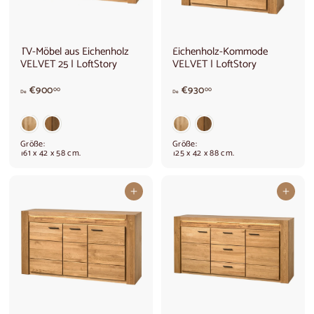
TV-Möbel aus Eichenholz
Eichenholz-Kommode
VELVET 25 | LoftStory
VELVET | LoftStory
V
V
€900
€930
00
00
De
De
o
o
n
n
9
€
0
9
Größe:
Größe:
0
3
161 x 42 x 58 cm.
125 x 42 x 88 cm.
,
0
0
,
0
0
In den Warenkorb legen
In den Warenkorb legen
€
0