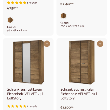
1 reseña
€
€2.460
00
€
€250
2
00
2
.
5
4
0
6
Größe:
,
0
205 x 60 x 225 cm.
Größe:
0
,
54 x 42 x 42 cm.
0
0
0
In den Warenkorb legen
In den Warenkorb legen
Schrank aus rustikalem
Schrank aus rustikalem
Eichenholz VELVET 73 |
Eichenholz VELVET 70 |
LoftStory
LoftStory
1 reseña
€
€1.500
00