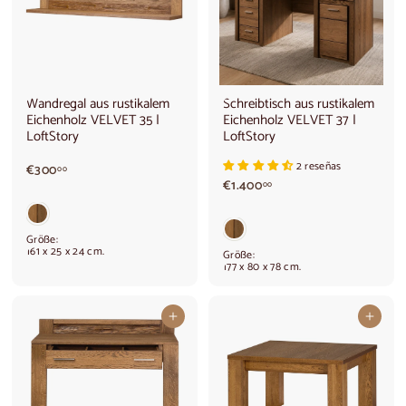
Wandregal aus rustikalem
Schreibtisch aus rustikalem
Eichenholz VELVET 35 |
Eichenholz VELVET 37 |
LoftStory
LoftStory
2 reseñas
€
€300
00
€
3
€1.400
00
1
0
.
0
4
,
Größe:
0
0
161 x 25 x 24 cm.
Größe:
0
0
177 x 80 x 78 cm.
,
0
0
In den Warenkorb legen
In den Warenkorb legen