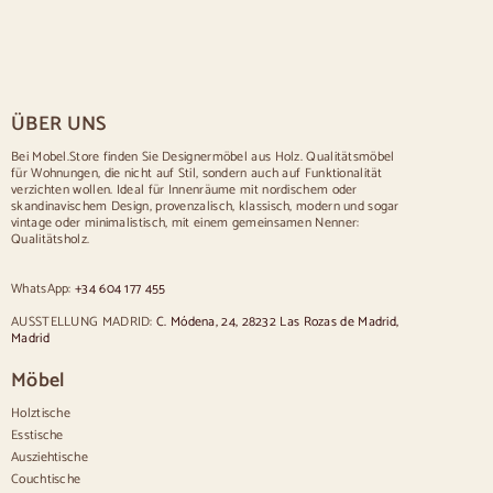
Skandinavische Tische
Rustikale Tische
Tisch für 2 Personen
Tische für 4 Personen
Tisch für 6 Personen
Tisch für 8 Personen
ÜBER UNS
Tisch für 10 Personen
Tisch für 12 Personen
Bei Mobel.Store finden Sie Designermöbel aus Holz. Qualitätsmöbel
für Wohnungen, die nicht auf Stil, sondern auch auf Funktionalität
Stühle
verzichten wollen. Ideal für Innenräume mit nordischem oder
skandinavischem Design, provenzalisch, klassisch, modern und sogar
Blau gepolsterte Stühle
vintage oder minimalistisch, mit einem gemeinsamen Nenner:
Graue gepolsterte Stühle
Qualitätsholz.
Grün gepolsterte Stühle
Klassische Stühle
WhatsApp:
+34 604 177 455
Stühle im provenzalischen Stil
Stühle im skandinavischen Stil
AUSSTELLUNG MADRID:
C. Módena, 24, 28232 Las Rozas de Madrid,
Stühle im Vintage-Stil
Madrid
Stühle im rustikalen Stil
Möbel
Esszimmerstühle in Beige
Weiße Esszimmerstühle
Holztische
Hölzerne Küchensilas
Esstische
Schreibtischstühle
Ausziehtische
Anrichten
Couchtische