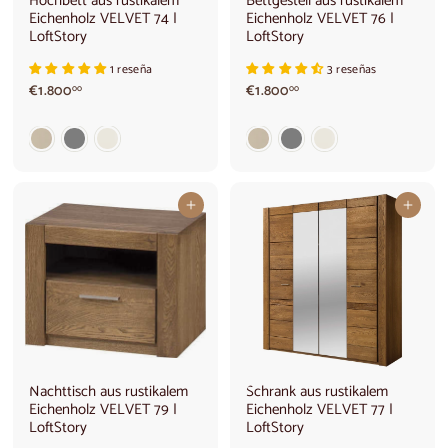
Hochbett aus rustikalem
Bettgestell aus rustikalem
Eichenholz VELVET 74 |
Eichenholz VELVET 76 |
LoftStory
LoftStory
1 reseña
3 reseñas
€
€
€1.800
€1.800
00
00
1
1
.
.
8
8
0
0
0
0
,
,
In den Warenkorb legen
In den Warenkorb legen
0
0
0
0
Nachttisch aus rustikalem
Schrank aus rustikalem
Eichenholz VELVET 79 |
Eichenholz VELVET 77 |
LoftStory
LoftStory