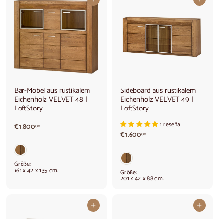
In den Warenkorb legen
In den Warenkorb legen
Bar-Möbel aus rustikalem
Sideboard aus rustikalem
Eichenholz VELVET 48 |
Eichenholz VELVET 49 |
LoftStory
LoftStory
1 reseña
€
€1.800
00
€
1
€1.600
00
1
.
.
8
6
0
Größe:
0
0
161 x 42 x 135 cm.
Größe:
0
,
201 x 42 x 88 cm.
,
0
0
0
0
In den Warenkorb legen
In den Warenkorb legen