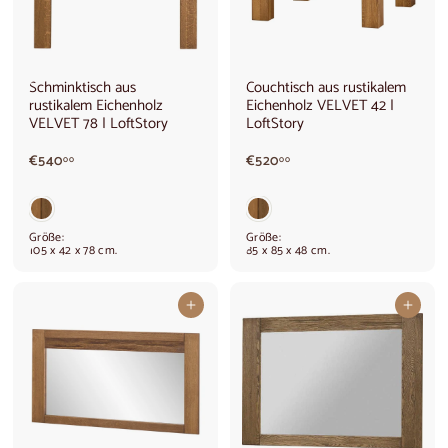
Schminktisch aus
Couchtisch aus rustikalem
rustikalem Eichenholz
Eichenholz VELVET 42 |
VELVET 78 | LoftStory
LoftStory
€
€
€540
€520
00
00
5
5
4
2
0
0
,
,
Größe:
Größe:
0
0
105 x 42 x 78 cm.
85 x 85 x 48 cm.
0
0
In den Warenkorb legen
In den Warenkorb legen