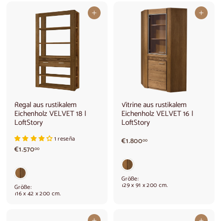
,
6
0
0
In den Warenkorb legen
In den Warenkorb legen
0
,
0
0
Regal aus rustikalem
Vitrine aus rustikalem
Eichenholz VELVET 18 |
Eichenholz VELVET 16 |
LoftStory
LoftStory
1 reseña
€
€1.800
00
€
€1.570
1
00
1
.
.
8
5
0
Größe:
7
0
129 x 91 x 200 cm.
Größe:
0
,
116 x 42 x 200 cm.
,
0
0
0
0