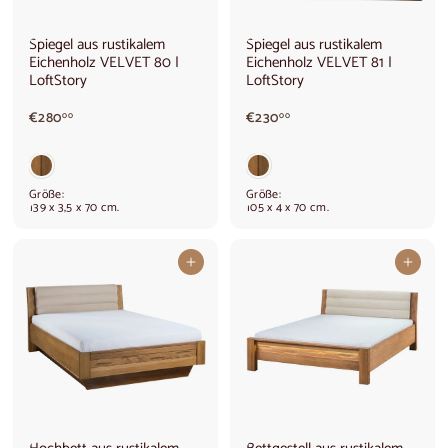
Spiegel aus rustikalem
Spiegel aus rustikalem
Eichenholz VELVET 80 |
Eichenholz VELVET 81 |
LoftStory
LoftStory
€
€
€280
€230
00
00
2
2
8
3
0
0
,
,
Größe:
Größe:
0
0
139 x 3,5 x 70 cm.
105 x 4 x 70 cm.
0
0
In den Warenkorb legen
In den Warenkorb legen