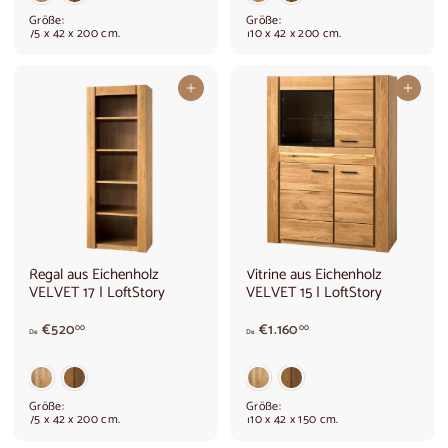
9
.
Größe:
Größe:
9
5
75 x 42 x 200 cm.
110 x 42 x 200 cm.
0
0
,
0
0
,
In den Warenkorb legen
In den Warenkorb legen
0
0
0
Regal aus Eichenholz
Vitrine aus Eichenholz
VELVET 17 | LoftStory
VELVET 15 | LoftStory
V
V
€520
€1.160
00
00
De
De
o
o
n
n
€
€
5
1
Größe:
Größe:
2
.
75 x 42 x 200 cm.
110 x 42 x 150 cm.
0
1