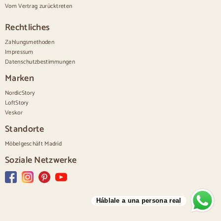
Schmale Kommoden
Vom Vertrag zurücktreten
Weiße Kommoden
Kommoden aus Nussbaumholz
Rechtliches
Sätze
Zahlungsmethoden
Impressum
De comedor
Datenschutzbestimmungen
Salon
Schlafzimmer
Marken
NordicStory
LoftStory
Veskor
Standorte
Möbelgeschäft Madrid
Soziale Netzwerke
Háblale a una persona real