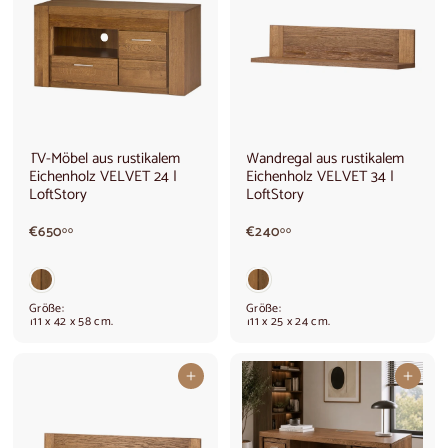
TV-Möbel aus rustikalem
Wandregal aus rustikalem
Eichenholz VELVET 24 |
Eichenholz VELVET 34 |
LoftStory
LoftStory
€
€
€650
€240
00
00
6
2
5
4
0
0
,
,
Größe:
Größe:
0
0
111 x 42 x 58 cm.
111 x 25 x 24 cm.
0
0
In den Warenkorb legen
In den Warenkorb legen