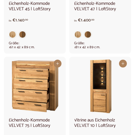
Eichenholz-Kommode
Eichenholz-Kommode
VELVET 45 | LoftStory
VELVET 47 | LoftStory
V
V
€1.140
€1.400
00
00
De
De
o
o
n
n
€
€
1
1
Größe:
Größe:
.
.
161 x 42 x 89 cm.
181 x 42 x 89 cm.
1
4
4
0
0
0
In den Warenkorb legen
In den Warenkorb legen
,
,
0
0
0
0
Eichenholz-Kommode
Vitrine aus Eichenholz
VELVET 75 | LoftStory
VELVET 10 | LoftStory