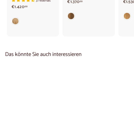
3 reseñas
€
€1.370
€1.53
00
€
€1.420
1
00
1
.
.
3
4
7
2
0
0
,
,
0
0
0
0
Das könnte Sie auch interessieren
Vitrine aus Eichenholz
VELVET 15 | LoftStory