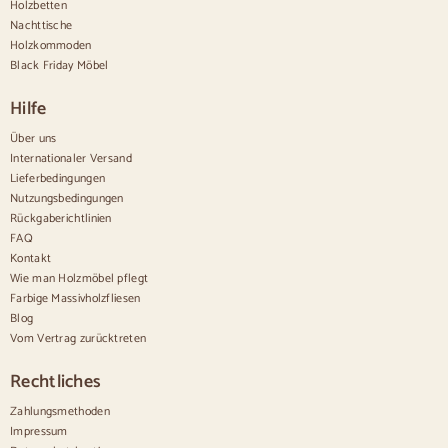
Holzbetten
Rustikale Anrichten
Design-Sideboards
Nachttische
Hohe Anrichten
Holzkommoden
Große Anrichten
Black Friday Möbel
Kleine Anrichten
Schmale Anrichten
Hilfe
Weiße Anrichten
Anrichten aus Nussbaum
Über uns
Internationaler Versand
Bequem
Lieferbedingungen
Nutzungsbedingungen
Bettdecken
Rückgaberichtlinien
Moderne Kommoden
FAQ
Rustikale Kommoden
Kontakt
Designer-Kombinationen
Bequem hoch
Wie man Holzmöbel pflegt
Kleine Kommoden
Farbige Massivholzfliesen
Große Kommoden
Blog
Schmale Kommoden
Vom Vertrag zurücktreten
Weiße Kommoden
Kommoden aus Nussbaumholz
Rechtliches
Sätze
Zahlungsmethoden
Impressum
Speisesaal