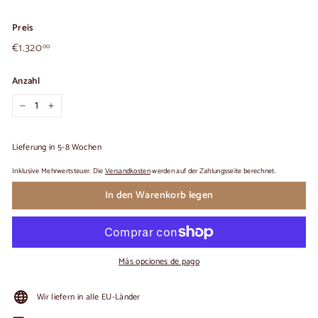
Preis
€1.320,00
Üblicher
€1.320
00
Preis
Anzahl
−
+
Lieferung in 5-8 Wochen
Inklusive Mehrwertsteuer. Die
Versandkosten
werden auf der Zahlungsseite berechnet.
In den Warenkorb legen
Más opciones de pago
Wir liefern in alle EU-Länder