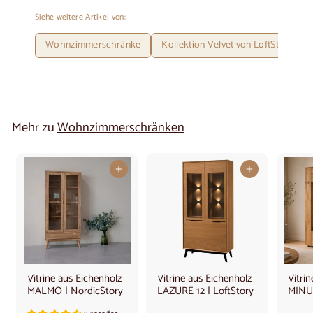
Siehe weitere Artikel von:
Wohnzimmerschränke
Kollektion Velvet von LoftStory
Mehr zu
Wohnzimmerschränken
In den Warenkorb legen
In den Warenkorb legen
Vitrine aus Eichenholz
Vitrine aus Eichenholz
Vitri
MALMO | NordicStory
LAZURE 12 | LoftStory
MINUR