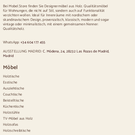
Tisch für 12 Personen
Bei Mobel.Store finden Sie Designermöbel aus Holz. Qualitätsmöbel
für Wohnungen, die nicht auf Stil, sondern auch auf Funktionalität
Stühle
verzichten wollen. Ideal für Innenräume mit nordischem oder
skandinavischem Design, provenzalisch, klassisch, modern und sogar
Blau gepolsterte Stühle
vintage oder minimalistisch, mit einem gemeinsamen Nenner:
Graue gepolsterte Stühle
Qualitätsholz.
Grün gepolsterte Stühle
Klassische Stühle
WhatsApp:
+34 604 177 455
Stühle im provenzalischen Stil
Stühle im skandinavischen Stil
AUSSTELLUNG MADRID:
C. Módena, 24, 28232 Las Rozas de Madrid,
Stühle im Vintage-Stil
Madrid
Stühle im rustikalen Stil
Möbel
Esszimmerstühle in Beige
Weiße Esszimmerstühle
Holztische
Hölzerne Küchensilas
Esstische
Schreibtischstühle
Ausziehtische
Anrichten
Couchtische
Beistelltische
Sideboards aus Holz
Küchentische
Anrichte im Flur
Holzstühle
Küchenanrichten
TV-Möbel aus Holz
Moderne Anrichten
Holzsofas
Vintage-Anrichten
Holzschreibtische
Nordische Anrichten