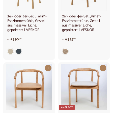
2er- oder 4er-Set „Tallin“-
2er- oder 4er-Set „Vilna“-
Esszimmerstühle, Gestell
Esszimmerstühle, Gestell
aus massiver Eiche,
aus massiver Eiche,
gepolstert | VESKOR
gepolstert | VESKOR
V
v
€390
€395
00
00
De
De
o
o
n
n
€
€
3
3
9
9
0
5
In den Warenkorb legen
In den Warenkorb legen
,
,
0
0
0
0
ANGEBOT