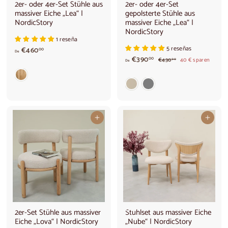
2er- oder 4er-Set Stühle aus
2er- oder 4er-Set
massiver Eiche „Lea“ |
gepolsterte Stühle aus
NordicStory
massiver Eiche „Lea“ |
NordicStory
1 reseña
5 reseñas
v
€460
00
De
o
V
€390
Ü
€
00
€430
40 € sparen
00
De
b
4
n
o
l
3
€
n
0
i
4
€
,
c
6
3
0
h
0
0
9
e
r
,
0
In den Warenkorb legen
In den Warenkorb legen
P
0
,
r
0
0
e
0
i
s
2er-Set Stühle aus massiver
Stuhlset aus massiver Eiche
Eiche „Lova“ | NordicStory
„Nube“ | NordicStory