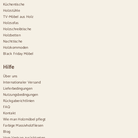
Sideboards aus Holz
Küchentische
Anrichte im Flur
Holzstühle
Küchenanrichten
TV-Möbel aus Holz
Moderne Anrichten
Holzsofas
Vintage-Anrichten
Holzschreibtische
Nordische Anrichten
Holzbetten
Rustikale Anrichten
Design-Sideboards
Nachttische
Hohe Anrichten
Holzkommoden
Große Anrichten
Black Friday Möbel
Kleine Anrichten
Schmale Anrichten
Hilfe
Weiße Anrichten
Anrichten aus Nussbaum
Über uns
Internationaler Versand
Bequem
Lieferbedingungen
Nutzungsbedingungen
Bettdecken
Rückgaberichtlinien
Moderne Kommoden
FAQ
Rustikale Kommoden
Kontakt
Designer-Kombinationen
Bequem hoch
Wie man Holzmöbel pflegt
Kleine Kommoden
Farbige Massivholzfliesen
Große Kommoden
Blog
Schmale Kommoden
Vom Vertrag zurücktreten