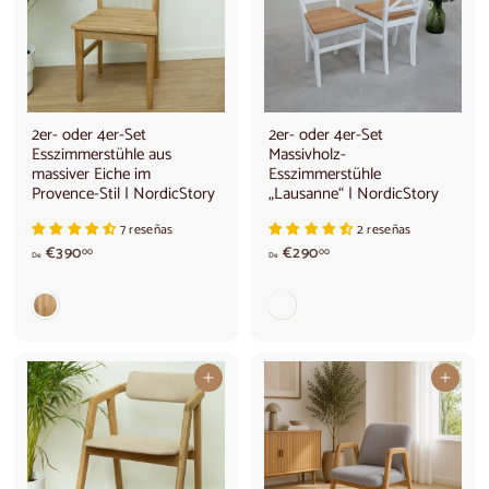
2er- oder 4er-Set
2er- oder 4er-Set
Esszimmerstühle aus
Massivholz-
massiver Eiche im
Esszimmerstühle
Provence-Stil | NordicStory
„Lausanne“ | NordicStory
7 reseñas
2 reseñas
V
A
€390
€290
00
00
De
De
o
b
n
2
€
9
3
0
9
,
0
0
In den Warenkorb legen
In den Warenkorb legen
,
0
0
€
0