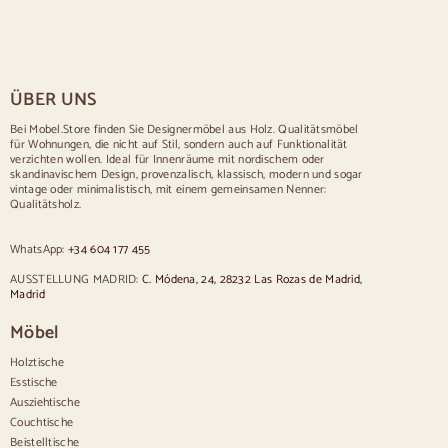
Rustikale Tische
Tisch für 2 Personen
Tische für 4 Personen
Tisch für 6 Personen
Tisch für 8 Personen
ÜBER UNS
Tisch für 10 Personen
Tisch für 12 Personen
Bei Mobel.Store finden Sie Designermöbel aus Holz. Qualitätsmöbel
für Wohnungen, die nicht auf Stil, sondern auch auf Funktionalität
Stühle
verzichten wollen. Ideal für Innenräume mit nordischem oder
skandinavischem Design, provenzalisch, klassisch, modern und sogar
Blau gepolsterte Stühle
vintage oder minimalistisch, mit einem gemeinsamen Nenner:
Graue gepolsterte Stühle
Qualitätsholz.
Grün gepolsterte Stühle
Klassische Stühle
WhatsApp:
+34 604 177 455
Stühle im provenzalischen Stil
Stühle im skandinavischen Stil
AUSSTELLUNG MADRID:
C. Módena, 24, 28232 Las Rozas de Madrid,
Stühle im Vintage-Stil
Madrid
Stühle im rustikalen Stil
Möbel
Esszimmerstühle in Beige
Weiße Esszimmerstühle
Holztische
Hölzerne Küchensilas
Esstische
Schreibtischstühle
Ausziehtische
Anrichten
Couchtische
Beistelltische