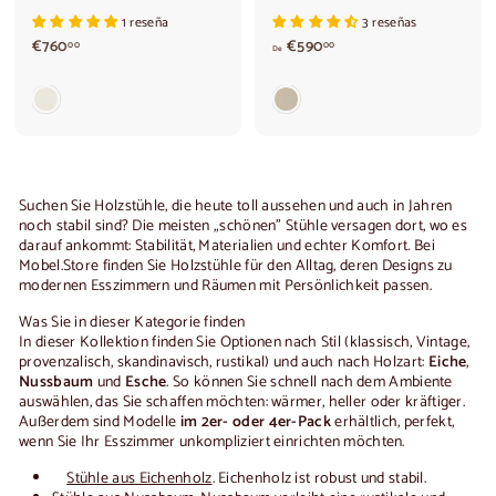
1 reseña
3 reseñas
€
V
€760
€590
00
00
De
7
o
6
n
0
€
,
5
0
9
0
0
,
0
Suchen Sie Holzstühle, die heute toll aussehen und auch in Jahren
0
noch stabil sind? Die meisten „schönen” Stühle versagen dort, wo es
darauf ankommt: Stabilität, Materialien und echter Komfort. Bei
Mobel.Store finden Sie Holzstühle für den Alltag, deren Designs zu
modernen Esszimmern und Räumen mit Persönlichkeit passen.
Was Sie in dieser Kategorie finden
In dieser Kollektion finden Sie Optionen nach Stil (klassisch, Vintage,
provenzalisch, skandinavisch, rustikal) und auch nach Holzart:
Eiche
,
Nussbaum
und
Esche
. So können Sie schnell nach dem Ambiente
auswählen, das Sie schaffen möchten: wärmer, heller oder kräftiger.
Außerdem sind Modelle
im 2er- oder 4er-Pack
erhältlich, perfekt,
wenn Sie Ihr Esszimmer unkompliziert einrichten möchten.
Stühle aus Eichenholz
. Eichenholz ist robust und stabil.