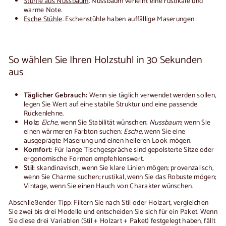
Stühle aus Nussbaum
. Nussbaum verleiht eine rustikale und
warme Note.
Esche Stühle
. Eschenstühle haben auffällige Maserungen
So wählen Sie Ihren Holzstuhl in 30 Sekunden
aus
Täglicher Gebrauch:
Wenn sie täglich verwendet werden sollen,
legen Sie Wert auf eine stabile Struktur und eine passende
Rückenlehne.
Holz:
Eiche
, wenn Sie Stabilität wünschen;
Nussbaum
, wenn Sie
einen wärmeren Farbton suchen;
Esche
, wenn Sie eine
ausgeprägte Maserung und einen helleren Look mögen.
Komfort:
Für lange Tischgespräche sind gepolsterte Sitze oder
ergonomische Formen empfehlenswert.
Stil:
skandinavisch, wenn Sie klare Linien mögen; provenzalisch,
wenn Sie Charme suchen; rustikal, wenn Sie das Robuste mögen;
Vintage, wenn Sie einen Hauch von Charakter wünschen.
Abschließender Tipp: Filtern Sie nach Stil oder Holzart, vergleichen
Sie zwei bis drei Modelle und entscheiden Sie sich für ein Paket. Wenn
Sie diese drei Variablen (Stil + Holzart + Paket) festgelegt haben, fällt