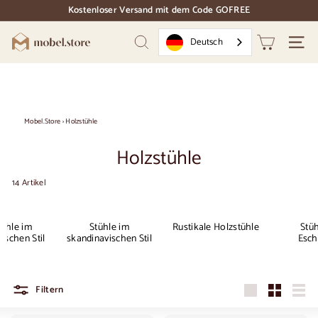
Direkt
Kostenloser Versand mit dem Code GOFREE
zum
Dias
Inhalt
Pause
M
Deutsch
Suchen
Naviga
o
b
e
l.
Mobel.Store
›
Holzstühle
S
Holzstühle
t
o
14 Artikel
r
e
tühle im
Stühle im
Rustikale Holzstühle
Stüh
ischen Stil
skandinavischen Stil
Esch
Filtern
Groß
Klein
Liste