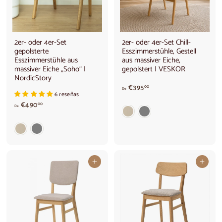
2er- oder 4er-Set
2er- oder 4er-Set Chill-
gepolsterte
Esszimmerstühle, Gestell
Esszimmerstühle aus
aus massiver Eiche,
massiver Eiche „Soho“ |
gepolstert | VESKOR
NordicStory
v
€395
00
De
6 reseñas
o
V
€490
n
00
De
o
€
n
3
4
9
9
5
0
,
,
0
In den Warenkorb legen
In den Warenkorb legen
0
0
0
€