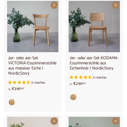
In den Warenkorb legen
In den Warenkorb legen
2er- oder 4er-Set
2er- oder 4er-Set KODAMA-
VICTORIA-Esszimmerstühle
Esszimmerstühle aus
aus massiver Eiche |
Eichenholz | NordicStory
NordicStory
2 reseñas
3 reseñas
A
€290
00
De
V
b
€390
00
De
o
2
n
9
€
0
3
,
9
0
0
0
In den Warenkorb legen
In den Warenkorb legen
,
€