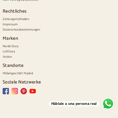
Weiße Kommoden
Kommoden aus Nussbaumholz
Rechtliches
Sätze
Zahlungsmethoden
Impressum
Speisesaal
Datenschutzbestimmungen
Salon
Schlafzimmer
Marken
NordicStory
LoftStory
Veskor
Standorte
Möbelgeschäft Madrid
Soziale Netzwerke
Háblale a una persona real