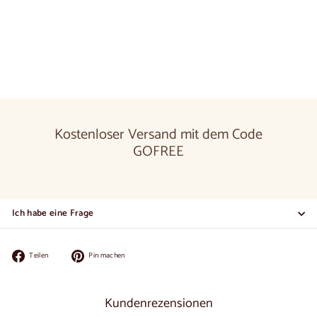
von
€395
00
De
€395,00
Kostenloser Versand mit dem Code
GOFREE
Ich habe eine Frage
Auf
Auf
Teilen
Pin machen
Facebook
Pinterest
teilen
pinnen
Kundenrezensionen