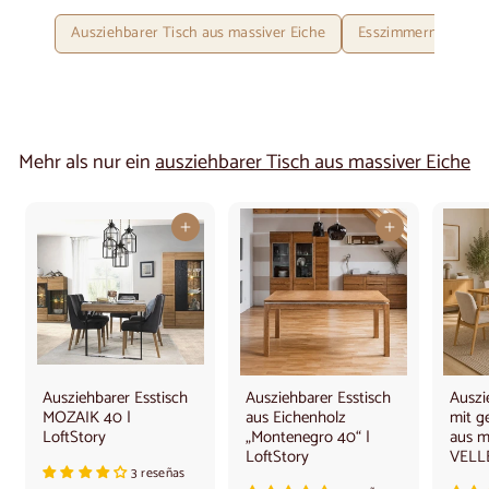
Ausziehbarer Tisch aus massiver Eiche
Esszimmermöbel vo
Mehr als nur ein
ausziehbarer Tisch aus massiver Eiche
In den Warenkorb legen
In den Warenkorb legen
Ausziehbarer Esstisch
Ausziehbarer Esstisch
Auszi
MOZAIK 40 |
aus Eichenholz
mit g
LoftStory
„Montenegro 40“ |
aus m
LoftStory
VELLE
3 reseñas