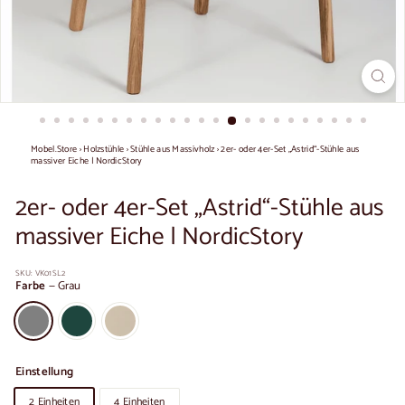
Mobel.Store
›
Holzstühle
›
Stühle aus Massivholz
›
2er- oder 4er-Set „Astrid“-Stühle aus
massiver Eiche | NordicStory
2er- oder 4er-Set „Astrid“-Stühle aus
massiver Eiche | NordicStory
SKU:
VK01SL2
Farbe
—
Grau
Einstellung
2 Einheiten
4 Einheiten