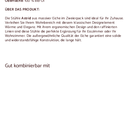
Oberfläche:
100 % Bio-Öl
ÜBER DAS PRODUKT:
Die Stühle
Astrid
aus massiver Eiche im Zweierpack sind ideal für Ihr Zuhause.
Verleihen Sie Ihrem Wohnbereich mit diesem klassischen Designelement
Wärme und Eleganz. Mit ihrem ergonomischen Design und den raffinierten
Linien sind diese Stühle die perfekte Ergänzung für Ihr Esszimmer oder Ihr
Wohnzimmer. Die außergewöhnliche Qualität der Eiche garantiert eine solide
und widerstandsfähige Konstruktion, die lange hält.
Gut kombinierbar mit
In den Warenkorb legen
2er- oder 4er-Set „Astrid“-Stühle aus
4
massiver Eiche | NordicStory
reseñas