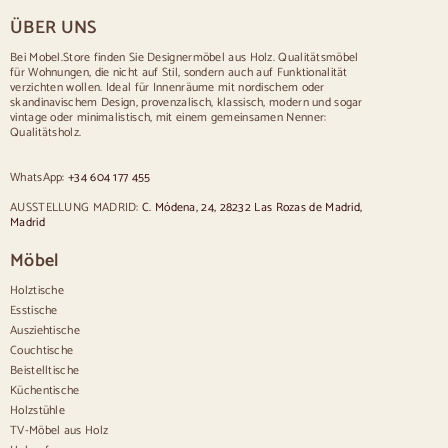
Tisch für 8 Personen
ÜBER UNS
Tisch für 10 Personen
Tisch für 12 Personen
Bei Mobel.Store finden Sie Designermöbel aus Holz. Qualitätsmöbel
für Wohnungen, die nicht auf Stil, sondern auch auf Funktionalität
Stühle
verzichten wollen. Ideal für Innenräume mit nordischem oder
skandinavischem Design, provenzalisch, klassisch, modern und sogar
Blau gepolsterte Stühle
vintage oder minimalistisch, mit einem gemeinsamen Nenner:
Graue gepolsterte Stühle
Qualitätsholz.
Grün gepolsterte Stühle
Klassische Stühle
WhatsApp:
+34 604 177 455
Stühle im provenzalischen Stil
Stühle im skandinavischen Stil
AUSSTELLUNG MADRID:
C. Módena, 24, 28232 Las Rozas de Madrid,
Stühle im Vintage-Stil
Madrid
Stühle im rustikalen Stil
Möbel
Esszimmerstühle in Beige
Weiße Esszimmerstühle
Holztische
Hölzerne Küchensilas
Esstische
Schreibtischstühle
Ausziehtische
Anrichten
Couchtische
Beistelltische
Sideboards aus Holz
Küchentische
Anrichte im Flur
Holzstühle
Küchenanrichten
TV-Möbel aus Holz
Moderne Anrichten