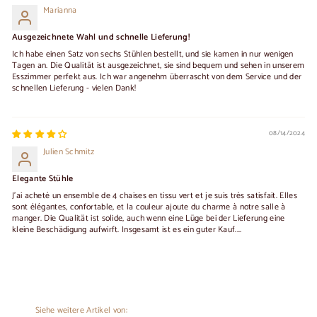
Marianna
Ausgezeichnete Wahl und schnelle Lieferung!
Ich habe einen Satz von sechs Stühlen bestellt, und sie kamen in nur wenigen
Tagen an. Die Qualität ist ausgezeichnet, sie sind bequem und sehen in unserem
Esszimmer perfekt aus. Ich war angenehm überrascht von dem Service und der
schnellen Lieferung - vielen Dank!
08/14/2024
Julien Schmitz
Elegante Stühle
J'ai acheté un ensemble de 4 chaises en tissu vert et je suis très satisfait. Elles
sont élégantes, confortable, et la couleur ajoute du charme à notre salle à
manger. Die Qualität ist solide, auch wenn eine Lüge bei der Lieferung eine
kleine Beschädigung aufwirft. Insgesamt ist es ein guter Kauf....
Siehe weitere Artikel von: