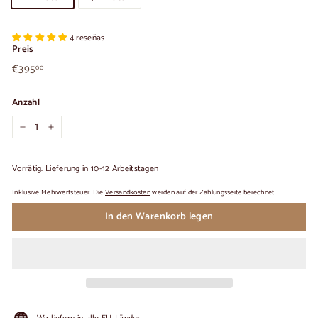
4 reseñas
Preis
€395,00
Üblicher
€395
00
Preis
Anzahl
−
+
Vorrätig. Lieferung in 10-12 Arbeitstagen
Inklusive Mehrwertsteuer. Die
Versandkosten
werden auf der Zahlungsseite berechnet.
In den Warenkorb legen