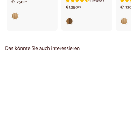
3 reseñas
€
€1.250
00
1
€
€1.350
€1.12
00
.
1
2
.
5
3
0
5
,
0
0
,
0
0
Das könnte Sie auch interessieren
0
2er- oder 4er-Set
„Astrid“-Stühle aus
massiver Eiche |
NordicStory