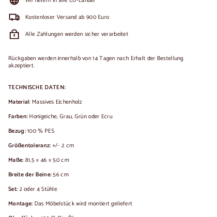
Wir liefern in alle EU-Länder
Kostenloser Versand ab 900 Euro
Alle Zahlungen werden sicher verarbeitet
Rückgaben werden innerhalb von 14 Tagen nach Erhalt der Bestellung
akzeptiert.
TECHNISCHE DATEN:
Material:
Massives Eichenholz
Farben:
Honigeiche, Grau, Grün oder Ecru
Bezug:
100 % PES
Größentoleranz:
+/- 2 cm
Maße:
81,5 × 46 × 50 cm
Breite der Beine:
56 cm
Set:
2 oder 4 Stühle
Montage:
Das Möbelstück wird montiert geliefert