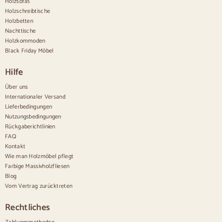
Holzsofas
Vintage-Anrichten
Holzschreibtische
Nordische Anrichten
Holzbetten
Rustikale Anrichten
Design-Sideboards
Nachttische
Hohe Anrichten
Holzkommoden
Große Anrichten
Black Friday Möbel
Kleine Anrichten
Schmale Anrichten
Hilfe
Weiße Anrichten
Anrichten aus Nussbaum
Über uns
Internationaler Versand
Bequem
Lieferbedingungen
Nutzungsbedingungen
Bettdecken
Rückgaberichtlinien
Moderne Kommoden
FAQ
Rustikale Kommoden
Kontakt
Designer-Kombinationen
Bequem hoch
Wie man Holzmöbel pflegt
Kleine Kommoden
Farbige Massivholzfliesen
Große Kommoden
Blog
Schmale Kommoden
Vom Vertrag zurücktreten
Weiße Kommoden
Kommoden aus Nussbaumholz
Rechtliches
Sätze