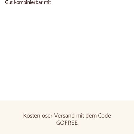
Gut kombinierbar mit
In den Warenkorb legen
Ausziehbarer Esstisch aus massivem Buchen-
oder Eichenholz KAMBIO 2 | VESKOR
2 reseñas
Von
€1.980
00
De
€1.980,00
Kostenloser Versand mit dem Code
GOFREE