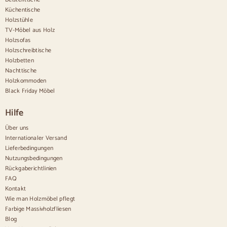
Sideboards aus Holz
Küchentische
Anrichte im Flur
Holzstühle
Küchenanrichten
TV-Möbel aus Holz
Moderne Anrichten
Holzsofas
Vintage-Anrichten
Holzschreibtische
Nordische Anrichten
Holzbetten
Rustikale Anrichten
Design-Sideboards
Nachttische
Hohe Anrichten
Holzkommoden
Große Anrichten
Black Friday Möbel
Kleine Anrichten
Schmale Anrichten
Hilfe
Weiße Anrichten
Anrichten aus Nussbaum
Über uns
Internationaler Versand
Bequem
Lieferbedingungen
Nutzungsbedingungen
Bettdecken
Rückgaberichtlinien
Moderne Kommoden
FAQ
Rustikale Kommoden
Kontakt
Designer-Kombinationen
Bequem hoch
Wie man Holzmöbel pflegt
Kleine Kommoden
Farbige Massivholzfliesen
Große Kommoden
Blog
Schmale Kommoden