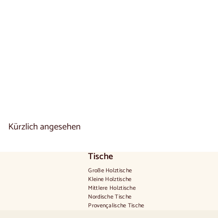
Ausziehbarer Esstisch
aus massivem Buchen-
oder Eichenholz
KAMBIO 2 | VESKOR
2 reseñas
V
€1.980
00
De
o
n
€
1
.
Kürzlich angesehen
9
8
0
,
Tische
0
0
Große Holztische
Kleine Holztische
Mittlere Holztische
Nordische Tische
Provençalische Tische
Skandinavische Tische