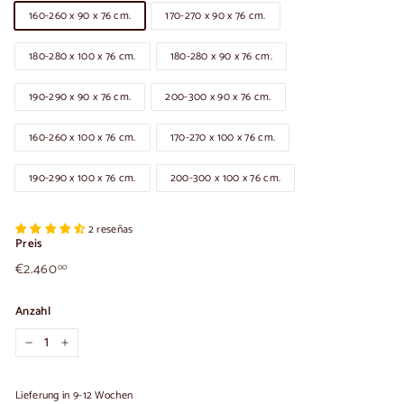
160-260 x 90 x 76 cm.
170-270 x 90 x 76 cm.
180-280 x 100 x 76 cm.
180-280 x 90 x 76 cm.
190-290 x 90 x 76 cm.
200-300 x 90 x 76 cm.
160-260 x 100 x 76 cm.
170-270 x 100 x 76 cm.
190-290 x 100 x 76 cm.
200-300 x 100 x 76 cm.
2 reseñas
Preis
€2.460,00
Üblicher
€2.460
00
Preis
Anzahl
−
+
Lieferung in 9-12 Wochen