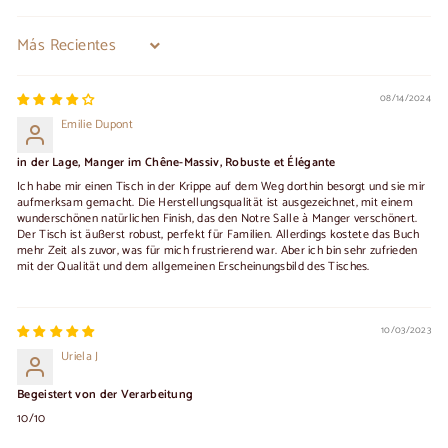
Sort by
08/14/2024
Emilie Dupont
in der Lage, Manger im Chêne-Massiv, Robuste et Élégante
Ich habe mir einen Tisch in der Krippe auf dem Weg dorthin besorgt und sie mir
aufmerksam gemacht. Die Herstellungsqualität ist ausgezeichnet, mit einem
wunderschönen natürlichen Finish, das den Notre Salle à Manger verschönert.
Der Tisch ist äußerst robust, perfekt für Familien. Allerdings kostete das Buch
mehr Zeit als zuvor, was für mich frustrierend war. Aber ich bin sehr zufrieden
mit der Qualität und dem allgemeinen Erscheinungsbild des Tisches.
10/03/2023
Uriela J
Begeistert von der Verarbeitung
10/10