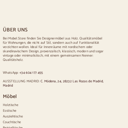
Rustikale Tische
Tisch für 2 Personen
Tische für 4 Personen
Mesa para 6 personas
Tisch für 8 Personen
ÜBER UNS
Tisch für 10 Personen
Tisch für 12 Personen
Bei Mobel.Store finden Sie Designermöbel aus Holz. Qualitätsmöbel
für Wohnungen, die nicht auf Stil, sondern auch auf Funktionalität
Stühle
verzichten wollen. Ideal für Innenräume mit nordischem oder
skandinavischem Design, provenzalisch, klassisch, modern und sogar
Blau gepolsterte Stühle
vintage oder minimalistisch, mit einem gemeinsamen Nenner:
Graue gepolsterte Stühle
Qualitätsholz.
Grün gepolsterte Stühle
Klassische Stühle
WhatsApp:
+34 604 177 455
Stühle im provenzalischen Stil
Stühle im skandinavischen Stil
AUSSTELLUNG MADRID:
C. Módena, 24, 28232 Las Rozas de Madrid,
Stühle im Vintage-Stil
Madrid
Stühle im rustikalen Stil
Möbel
Esszimmerstühle in Beige
Weiße Esszimmerstühle
Holztische
Silas de cocina madera
Esstische
Schreibtischstühle
Ausziehtische
Anrichten
Couchtische
Beistelltische