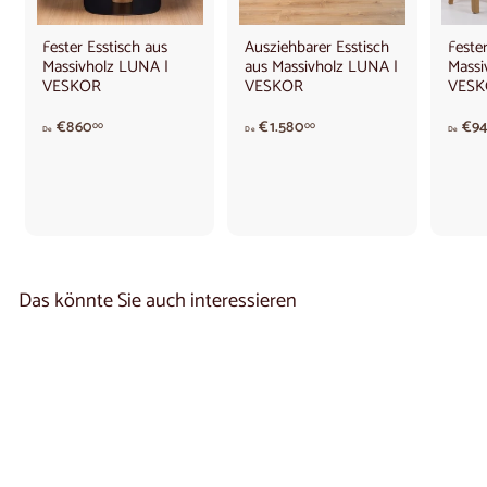
Fester Esstisch aus
Ausziehbarer Esstisch
Fester
Massivholz LUNA |
aus Massivholz LUNA |
Massi
VESKOR
VESKOR
VESK
A
V
€860
€1.580
€9
00
00
De
De
De
b
o
8
n
6
€
0
1
,
.
0
5
0
8
€
0
Das könnte Sie auch interessieren
,
0
0