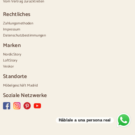
Vom Vertrag zurücktreten
Weiße Kommoden
Kommoden aus Nussbaumholz
Rechtliches
Sätze
Zahlungsmethoden
Impressum
Speisesaal
Datenschutzbestimmungen
Salon
Schlafzimmer
Marken
NordicStory
LoftStory
Veskor
Standorte
Möbelgeschäft Madrid
Soziale Netzwerke
Háblale a una persona real