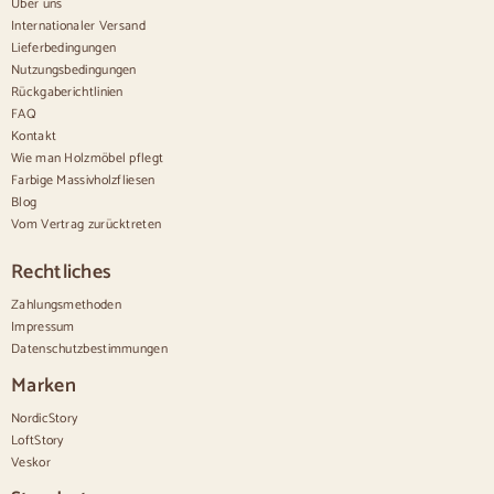
Über uns
Internationaler Versand
Bequem
Lieferbedingungen
Nutzungsbedingungen
Bettdecken
Rückgaberichtlinien
Moderne Kommoden
FAQ
Rustikale Kommoden
Kontakt
Designer-Kombinationen
Bequem hoch
Wie man Holzmöbel pflegt
Kleine Kommoden
Farbige Massivholzfliesen
Große Kommoden
Blog
Schmale Kommoden
Vom Vertrag zurücktreten
Weiße Kommoden
Kommoden aus Nussbaumholz
Rechtliches
Sätze
Zahlungsmethoden
Impressum
Speisesaal
Datenschutzbestimmungen
Salon
Schlafzimmer
Marken
NordicStory
LoftStory
Veskor