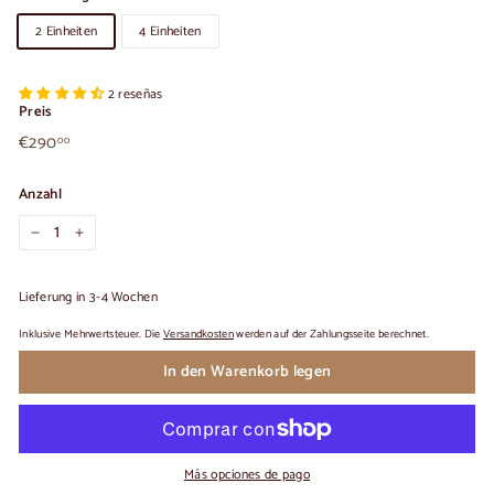
2 Einheiten
4 Einheiten
2 reseñas
Preis
€290,00
Üblicher
€290
00
Preis
Anzahl
−
+
Lieferung in 3-4 Wochen
Inklusive Mehrwertsteuer. Die
Versandkosten
werden auf der Zahlungsseite berechnet.
In den Warenkorb legen
Más opciones de pago