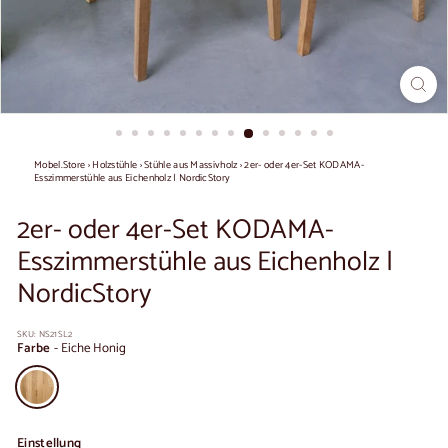
Mobel.Store
›
Holzstühle
›
Stühle aus Massivholz
›
2er- oder 4er-Set KODAMA-
Esszimmerstühle aus Eichenholz | NordicStory
2er- oder 4er-Set KODAMA-
Esszimmerstühle aus Eichenholz |
NordicStory
SKU:
NS21SL2
Farbe
-
Eiche Honig
Einstellung