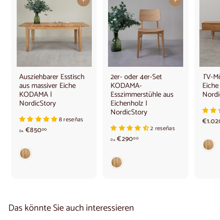
In den Warenkorb legen
In den Warenkorb legen
Ausziehbarer Esstisch
2er- oder 4er-Set
TV-Mö
aus massiver Eiche
KODAMA-
Eich
KODAMA |
Esszimmerstühle aus
Nordi
NordicStory
Eichenholz |
NordicStory
8 reseñas
€1.02
2 reseñas
A
€850
00
De
b
A
€290
00
De
8
b
5
2
0
9
,
0
0
,
0
0
€
0
Das könnte Sie auch interessieren
€