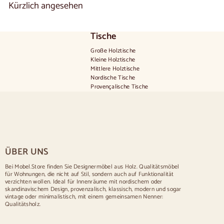
Kürzlich angesehen
€
Tische
Große Holztische
Kleine Holztische
Mittlere Holztische
Nordische Tische
Provençalische Tische
Skandinavische Tische
Rustikale Tische
Tisch für 2 Personen
Tische für 4 Personen
Tisch für 6 Personen
Tisch für 8 Personen
ÜBER UNS
Tisch für 10 Personen
Tisch für 12 Personen
Bei Mobel.Store finden Sie Designermöbel aus Holz. Qualitätsmöbel
für Wohnungen, die nicht auf Stil, sondern auch auf Funktionalität
Stühle
verzichten wollen. Ideal für Innenräume mit nordischem oder
skandinavischem Design, provenzalisch, klassisch, modern und sogar
Blau gepolsterte Stühle
vintage oder minimalistisch, mit einem gemeinsamen Nenner:
Graue gepolsterte Stühle
Qualitätsholz.
Grün gepolsterte Stühle
Klassische Stühle