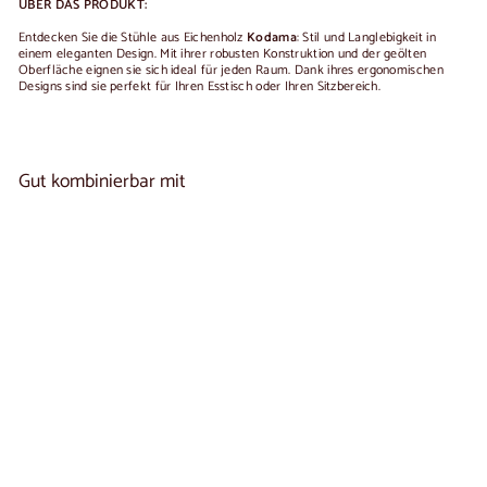
ÜBER DAS PRODUKT:
Entdecken Sie die Stühle aus Eichenholz
Kodama
: Stil und Langlebigkeit in
einem eleganten Design. Mit ihrer robusten Konstruktion und der geölten
Oberfläche eignen sie sich ideal für jeden Raum. Dank ihres ergonomischen
Designs sind sie perfekt für Ihren Esstisch oder Ihren Sitzbereich.
Gut kombinierbar mit
In den Warenkorb legen
2er- oder 4er-Set KODAMA-Esszimmerstühle
aus Eichenholz | NordicStory
2 reseñas
Ab
€290
00
De
290,00
€