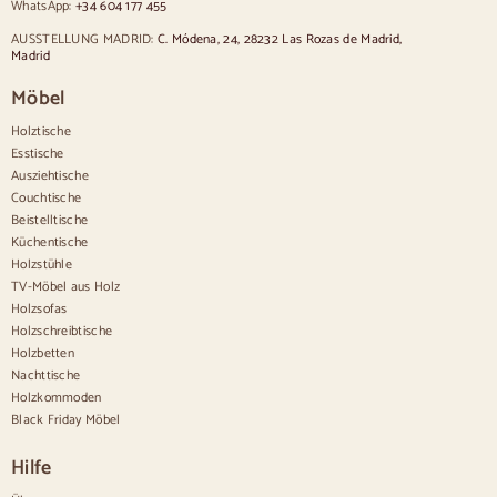
WhatsApp:
+34 604 177 455
Stühle im provenzalischen Stil
Stühle im skandinavischen Stil
AUSSTELLUNG MADRID:
C. Módena, 24, 28232 Las Rozas de Madrid,
Stühle im Vintage-Stil
Madrid
Stühle im rustikalen Stil
Möbel
Esszimmerstühle in Beige
Weiße Esszimmerstühle
Holztische
Hölzerne Küchensilas
Esstische
Schreibtischstühle
Ausziehtische
Anrichten
Couchtische
Beistelltische
Sideboards aus Holz
Küchentische
Anrichte im Flur
Holzstühle
Küchenanrichten
TV-Möbel aus Holz
Moderne Anrichten
Holzsofas
Vintage-Anrichten
Holzschreibtische
Nordische Anrichten
Holzbetten
Rustikale Anrichten
Design-Sideboards
Nachttische
Hohe Anrichten
Holzkommoden
Große Anrichten
Black Friday Möbel
Kleine Anrichten
Schmale Anrichten
Hilfe
Weiße Anrichten
Anrichten aus Nussbaum