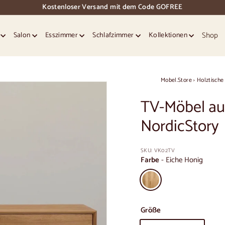
Kostenloser Versand mit dem Code GOFREE
Dias
Pause
Shop
e
Salon
Esszimmer
Schlafzimmer
Kollektionen
Mobel.Store
›
Holztische
TV-Möbel au
NordicStory
SKU:
VK02TV
Farbe
-
Eiche Honig
Größe