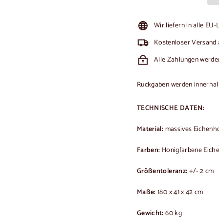
Wir liefern in alle EU
Kostenloser Versand 
Alle Zahlungen werden
Rückgaben werden innerhalb 
TECHNISCHE DATEN:
Material:
massives Eichenh
Farben:
Honigfarbene Eich
Größentoleranz:
+/- 2 cm
Maße:
180 x 41 x 42 cm
Gewicht:
60 kg