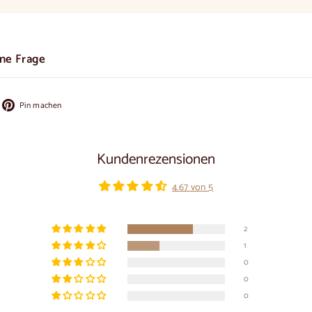
ine Frage
f
Auf
Pin machen
cebook
Pinterest
ilen
pinnen
Kundenrezensionen
4.67 von 5
2
1
0
0
0