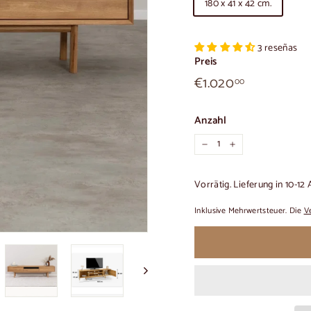
180 x 41 x 42 cm.
3 reseñas
Preis
€1.020,00
Üblicher
€1.020
00
Preis
Anzahl
−
+
Vorrätig. Lieferung in 10-12
Inklusive Mehrwertsteuer. Die
V