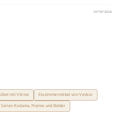
07/10/2024
bel mit Vitrine
Esszimmermöbel von Veskor
r Serien Kodama, Malmo und Balder