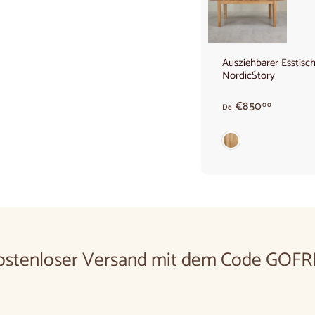
Ausziehbarer Esstisc
NordicStory
Ab
€850
00
De
850,00
€
ostenloser Versand mit dem Code GOFR