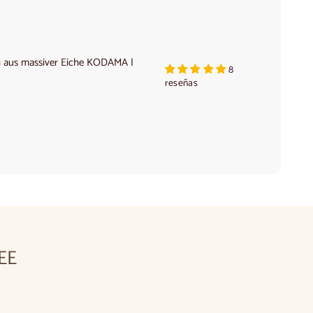
den
Warenkor
legen
h aus massiver Eiche KODAMA |
8
reseñas
EE