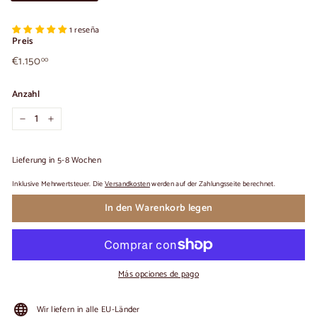
1 reseña
Preis
€1.150,00
Üblicher
€1.150
00
Preis
Anzahl
−
+
Lieferung in 5-8 Wochen
Inklusive Mehrwertsteuer. Die
Versandkosten
werden auf der Zahlungsseite berechnet.
In den Warenkorb legen
Más opciones de pago
Wir liefern in alle EU-Länder