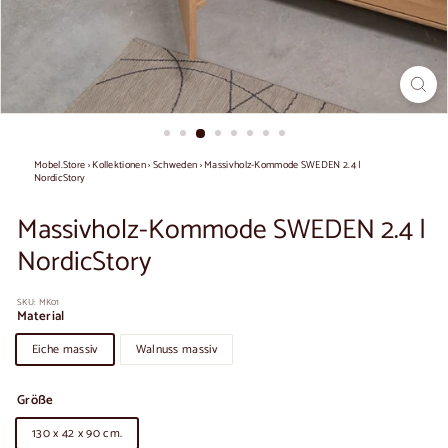
Mobel.Store
›
Kollektionen
›
Schweden
›
Massivholz-Kommode SWEDEN 2.4 |
NordicStory
Massivholz-Kommode SWEDEN 2.4 |
NordicStory
SKU:
MK01
Material
Eiche massiv
Walnuss massiv
Größe
130 x 42 x 90 cm.