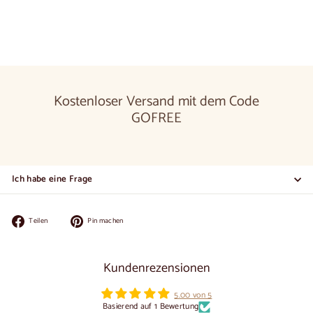
€1.150,00
Kostenloser Versand mit dem Code
GOFREE
Ich habe eine Frage
Auf
Auf
Teilen
Pin machen
Facebook
Pinterest
teilen
pinnen
Kundenrezensionen
5.00 von 5
Basierend auf 1 Bewertung