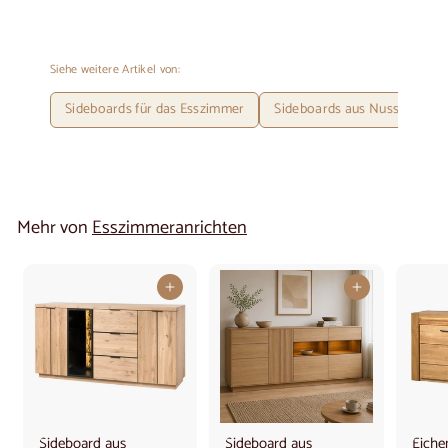
Siehe weitere Artikel von:
Sideboards für das Esszimmer
Sideboards aus Nussbaumho
Mehr von
Esszimmeranrichten
In den Warenkorb legen
In den Warenkorb legen
Sideboard aus
Sideboard aus
Eich