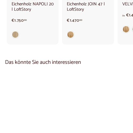
Eichenholz NAPOLI 20
Eichenholz JOIN 47 |
VELVE
| LoftStory
LoftStory
€1.
De
€
€
€1.750
€1.470
00
00
1
1
.
.
7
4
5
7
0
0
,
,
0
0
Das könnte Sie auch interessieren
0
0
Massivholz-Kommode
SWEDEN 2.4 |