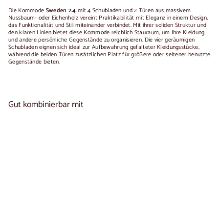
Die Kommode
Sweden 2.4
mit 4 Schubladen und 2 Türen aus massivem
Nussbaum- oder Eichenholz vereint Praktikabilität mit Eleganz in einem Design,
das Funktionalität und Stil miteinander verbindet. Mit ihrer soliden Struktur und
den klaren Linien bietet diese Kommode reichlich Stauraum, um Ihre Kleidung
und andere persönliche Gegenstände zu organisieren. Die vier geräumigen
Schubladen eignen sich ideal zur Aufbewahrung gefalteter Kleidungsstücke,
während die beiden Türen zusätzlichen Platz für größere oder seltener benutzte
Gegenstände bieten.
Gut kombinierbar mit
In den Warenkorb legen
Massivholz-Kommode SWEDEN 2.4 |
1
NordicStory
reseña
Von
€1.150
00
De