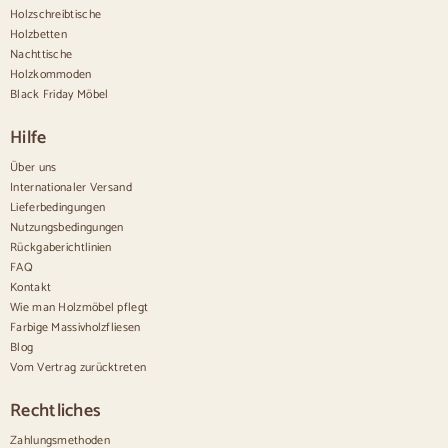
Holzschreibtische
Nordische Anrichten
Holzbetten
Rustikale Anrichten
Design-Sideboards
Nachttische
Hohe Anrichten
Holzkommoden
Große Anrichten
Black Friday Möbel
Kleine Anrichten
Schmale Anrichten
Hilfe
Weiße Anrichten
Anrichten aus Nussbaum
Über uns
Internationaler Versand
Bequem
Lieferbedingungen
Nutzungsbedingungen
Bettdecken
Rückgaberichtlinien
Moderne Kommoden
FAQ
Rustikale Kommoden
Kontakt
Designer-Kombinationen
Bequem hoch
Wie man Holzmöbel pflegt
Kleine Kommoden
Farbige Massivholzfliesen
Große Kommoden
Blog
Schmale Kommoden
Vom Vertrag zurücktreten
Weiße Kommoden
Kommoden aus Nussbaumholz
Rechtliches
Sätze
Zahlungsmethoden