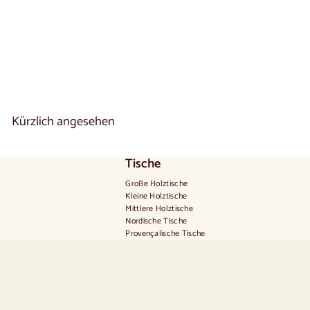
NordicStory
1 reseña
V
€1.150
00
De
o
n
€
1
.
Kürzlich angesehen
1
5
0
,
Tische
0
0
Große Holztische
Kleine Holztische
Mittlere Holztische
Nordische Tische
Provençalische Tische
Skandinavische Tische
Rustikale Tische
Tisch für 2 Personen
Tische für 4 Personen
Tisch für 6 Personen
Tisch für 8 Personen