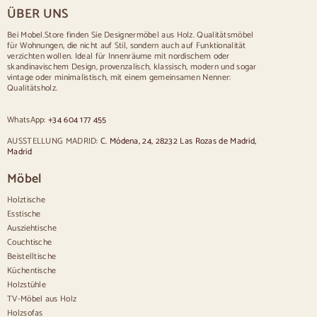
ÜBER UNS
Tisch für 10 Personen
Tisch für 12 Personen
Bei Mobel.Store finden Sie Designermöbel aus Holz. Qualitätsmöbel
für Wohnungen, die nicht auf Stil, sondern auch auf Funktionalität
Stühle
verzichten wollen. Ideal für Innenräume mit nordischem oder
skandinavischem Design, provenzalisch, klassisch, modern und sogar
Blau gepolsterte Stühle
vintage oder minimalistisch, mit einem gemeinsamen Nenner:
Graue gepolsterte Stühle
Qualitätsholz.
Grün gepolsterte Stühle
Klassische Stühle
WhatsApp:
+34 604 177 455
Stühle im provenzalischen Stil
Stühle im skandinavischen Stil
AUSSTELLUNG MADRID:
C. Módena, 24, 28232 Las Rozas de Madrid,
Stühle im Vintage-Stil
Madrid
Stühle im rustikalen Stil
Möbel
Esszimmerstühle in Beige
Weiße Esszimmerstühle
Holztische
Hölzerne Küchensilas
Esstische
Schreibtischstühle
Ausziehtische
Anrichten
Couchtische
Beistelltische
Sideboards aus Holz
Küchentische
Anrichte im Flur
Holzstühle
Küchenanrichten
TV-Möbel aus Holz
Moderne Anrichten
Holzsofas
Vintage-Anrichten