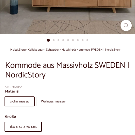
Mobel.Store
›
Kollektionen
›
Schweden
›
Massivholz-Kommode SWEDEN | NordicStory
Kommode aus Massivholz SWEDEN |
NordicStory
SKU:
MK01180
Material
Eiche massiv
Walnuss massiv
Größe
180 x 42 x 90 cm.