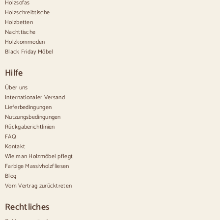
Holzsofas
Vintage-Anrichten
Holzschreibtische
Nordische Anrichten
Holzbetten
Rustikale Anrichten
Design-Sideboards
Nachttische
Hohe Anrichten
Holzkommoden
Große Anrichten
Black Friday Möbel
Kleine Anrichten
Schmale Anrichten
Hilfe
Weiße Anrichten
Anrichten aus Nussbaum
Über uns
Internationaler Versand
Bequem
Lieferbedingungen
Nutzungsbedingungen
Bettdecken
Rückgaberichtlinien
Moderne Kommoden
FAQ
Rustikale Kommoden
Kontakt
Designer-Kombinationen
Bequem hoch
Wie man Holzmöbel pflegt
Kleine Kommoden
Farbige Massivholzfliesen
Große Kommoden
Blog
Schmale Kommoden
Vom Vertrag zurücktreten
Weiße Kommoden
Kommoden aus Nussbaumholz
Rechtliches