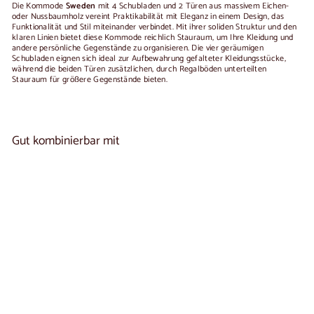
Die Kommode
Sweden
mit 4 Schubladen und 2 Türen aus massivem Eichen-
oder Nussbaumholz vereint Praktikabilität mit Eleganz in einem Design, das
Funktionalität und Stil miteinander verbindet. Mit ihrer soliden Struktur und den
klaren Linien bietet diese Kommode reichlich Stauraum, um Ihre Kleidung und
andere persönliche Gegenstände zu organisieren. Die vier geräumigen
Schubladen eignen sich ideal zur Aufbewahrung gefalteter Kleidungsstücke,
während die beiden Türen zusätzlichen, durch Regalböden unterteilten
Stauraum für größere Gegenstände bieten.
Gut kombinierbar mit
In den Warenkorb legen
Kommode aus Massivholz SWEDEN |
1
NordicStory
reseña
Ab
€1.550
00
De
1.550,00