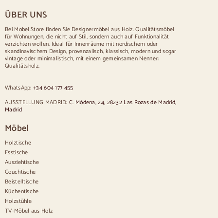
Tisch für 8 Personen
ÜBER UNS
Tisch für 10 Personen
Tisch für 12 Personen
Bei Mobel.Store finden Sie Designermöbel aus Holz. Qualitätsmöbel
für Wohnungen, die nicht auf Stil, sondern auch auf Funktionalität
Stühle
verzichten wollen. Ideal für Innenräume mit nordischem oder
skandinavischem Design, provenzalisch, klassisch, modern und sogar
Blau gepolsterte Stühle
vintage oder minimalistisch, mit einem gemeinsamen Nenner:
Graue gepolsterte Stühle
Qualitätsholz.
Grün gepolsterte Stühle
Klassische Stühle
WhatsApp:
+34 604 177 455
Stühle im provenzalischen Stil
Stühle im skandinavischen Stil
AUSSTELLUNG MADRID:
C. Módena, 24, 28232 Las Rozas de Madrid,
Stühle im Vintage-Stil
Madrid
Stühle im rustikalen Stil
Möbel
Esszimmerstühle in Beige
Weiße Esszimmerstühle
Holztische
Hölzerne Küchensilas
Esstische
Schreibtischstühle
Ausziehtische
Anrichten
Couchtische
Beistelltische
Sideboards aus Holz
Küchentische
Anrichte im Flur
Holzstühle
Küchenanrichten
TV-Möbel aus Holz
Moderne Anrichten