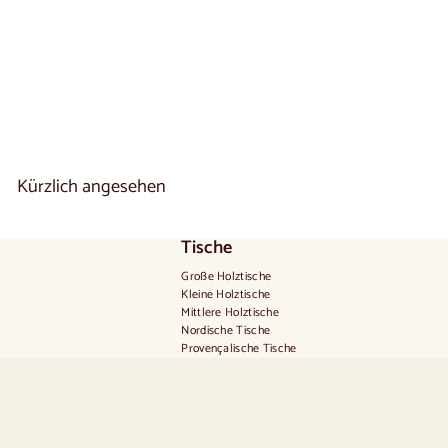
Massivholz SWEDEN |
NordicStory
1 reseña
A
€1.550
00
De
b
1
.
5
5
Kürzlich angesehen
0
,
0
0
Tische
€
Große Holztische
Kleine Holztische
Mittlere Holztische
Nordische Tische
Provençalische Tische
Skandinavische Tische
Rustikale Tische
Tisch für 2 Personen
Tische für 4 Personen
Tisch für 6 Personen