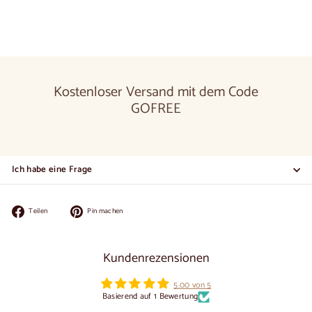
€
Kostenloser Versand mit dem Code
GOFREE
Ich habe eine Frage
Auf
Auf
Teilen
Pin machen
Facebook
Pinterest
teilen
pinnen
Kundenrezensionen
5.00 von 5
Basierend auf 1 Bewertung