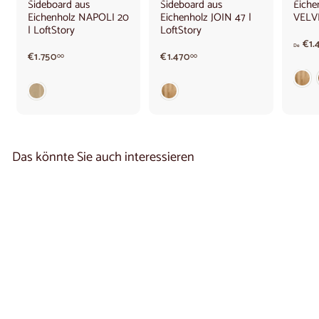
Sideboard aus
Sideboard aus
Eich
Eichenholz NAPOLI 20
Eichenholz JOIN 47 |
VELVE
| LoftStory
LoftStory
€1.
De
€
€
€1.750
€1.470
00
00
1
1
.
.
7
4
5
7
0
0
,
,
0
0
Das könnte Sie auch interessieren
0
0
Kommode aus