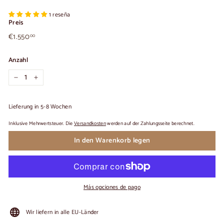
1 reseña
Preis
€1.550,00
Üblicher
€1.550
00
Preis
Anzahl
−
+
Lieferung in 5-8 Wochen
Inklusive Mehrwertsteuer. Die
Versandkosten
werden auf der Zahlungsseite berechnet.
In den Warenkorb legen
Más opciones de pago
Wir liefern in alle EU-Länder