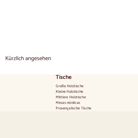
8 reseñas
A
€850
00
De
b
8
5
0
,
0
0
Kürzlich angesehen
€
Tische
Große Holztische
Kleine Holztische
Mittlere Holztische
Mesas nórdicas
Provençalische Tische
Skandinavische Tische
Rustikale Tische
Tisch für 2 Personen
Tische für 4 Personen
Tisch für 6 Personen