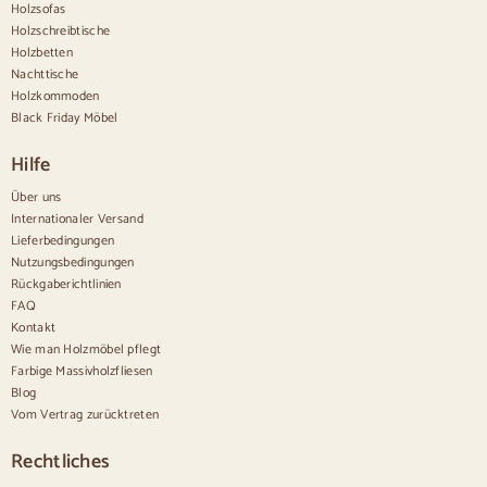
Holzsofas
Vintage-Anrichten
Holzschreibtische
Nordische Anrichten
Holzbetten
Rustikale Anrichten
Design-Sideboards
Nachttische
Hohe Anrichten
Holzkommoden
Große Anrichten
Black Friday Möbel
Kleine Anrichten
Schmale Anrichten
Hilfe
Weiße Anrichten
Anrichten aus Nussbaum
Über uns
Internationaler Versand
Bequem
Lieferbedingungen
Nutzungsbedingungen
Bettdecken
Rückgaberichtlinien
Moderne Kommoden
FAQ
Rustikale Kommoden
Kontakt
Designer-Kombinationen
Bequem hoch
Wie man Holzmöbel pflegt
Kleine Kommoden
Farbige Massivholzfliesen
Große Kommoden
Blog
Schmale Kommoden
Vom Vertrag zurücktreten
Weiße Kommoden
Kommoden aus Nussbaumholz
Rechtliches