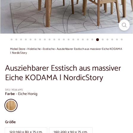
Mobel.Store
›
Holztische
›
Esstische
›
Ausziehbarer Esstisch aus massiver Eiche KODAMA
| NordicStory
Ausziehbarer Esstisch aus massiver
Eiche KODAMA | NordicStory
SKU:
NS564MS
Farbe
-
Eiche Honig
Größe
120-160 x 80 x 75 cm.
160-200 x 90 x 75 cm.