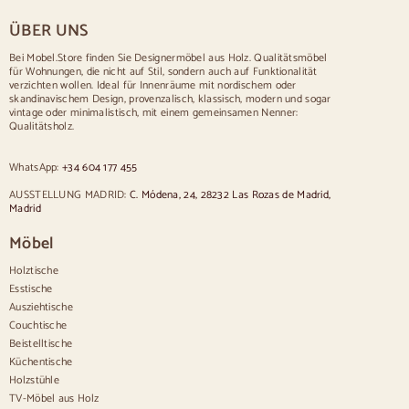
Tisch für 8 Personen
ÜBER UNS
Tisch für 10 Personen
Tisch für 12 Personen
Bei Mobel.Store finden Sie Designermöbel aus Holz. Qualitätsmöbel
für Wohnungen, die nicht auf Stil, sondern auch auf Funktionalität
Stühle
verzichten wollen. Ideal für Innenräume mit nordischem oder
skandinavischem Design, provenzalisch, klassisch, modern und sogar
Blau gepolsterte Stühle
vintage oder minimalistisch, mit einem gemeinsamen Nenner:
Graue gepolsterte Stühle
Qualitätsholz.
Grün gepolsterte Stühle
Klassische Stühle
WhatsApp:
+34 604 177 455
Stühle im provenzalischen Stil
Stühle im skandinavischen Stil
AUSSTELLUNG MADRID:
C. Módena, 24, 28232 Las Rozas de Madrid,
Stühle im Vintage-Stil
Madrid
Stühle im rustikalen Stil
Möbel
Esszimmerstühle in Beige
Weiße Esszimmerstühle
Holztische
Hölzerne Küchensilas
Esstische
Schreibtischstühle
Ausziehtische
Anrichten
Couchtische
Beistelltische
Sideboards aus Holz
Küchentische
Anrichte im Flur
Holzstühle
Küchenanrichten
TV-Möbel aus Holz
Moderne Anrichten