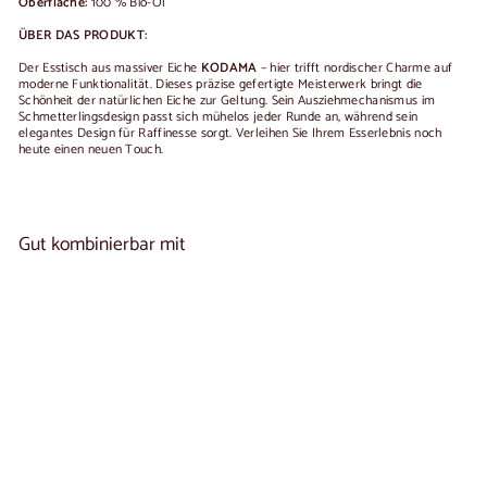
Oberfläche:
100 % Bio-Öl
ÜBER DAS PRODUKT:
Der Esstisch aus massiver Eiche
KODAMA
– hier trifft nordischer Charme auf
moderne Funktionalität. Dieses präzise gefertigte Meisterwerk bringt die
Schönheit der natürlichen Eiche zur Geltung. Sein Ausziehmechanismus im
Schmetterlingsdesign passt sich mühelos jeder Runde an, während sein
elegantes Design für Raffinesse sorgt. Verleihen Sie Ihrem Esserlebnis noch
heute einen neuen Touch.
Gut kombinierbar mit
In den Warenkorb legen
Ausziehbarer Esstisch aus massiver Eiche
8
KODAMA | NordicStory
reseñas