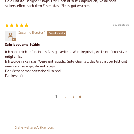
Geld und die Designer-Shops. Der Tisch ist sehr empfindlich, Sie müssen
sicherstellen, nach dem Essen, dass Sie es gut wischen.
05/08/2025
Susanne Borstorf
Sehr bequeme Stühle
Ich habe mich sofort in das Design verliebt. War skeptisch, weil kein Probesitzen
möglich ist.
Ich wurde in keinster Weise enttäuscht. Gute Qualität, das Grau ist perfekt und
man kann sehr gut darauf sitzen.
Der Versand war sensationell schnell.
Dankeschön
1
2
Siehe weitere Artikel von: