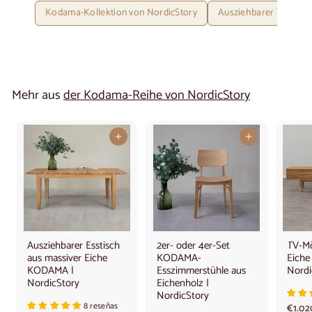
Kodama-Kollektion von NordicStory
Ausziehbarer Tisch 14
Mehr aus
der Kodama-Reihe von NordicStory
In den Warenkorb legen
In den Warenkorb legen
Ausziehbarer Esstisch
2er- oder 4er-Set
TV-Mö
aus massiver Eiche
KODAMA-
Eich
KODAMA |
Esszimmerstühle aus
Nordi
NordicStory
Eichenholz |
NordicStory
8 reseñas
€1.02