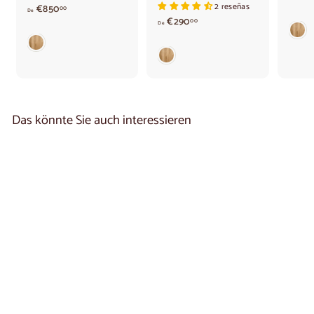
2 reseñas
A
€850
00
De
b
A
€290
00
De
8
b
5
2
0
9
,
0
0
,
0
0
€
0
Das könnte Sie auch interessieren
€
Ausziehbarer Esstisch
aus massiver Eiche
KODAMA |
NordicStory