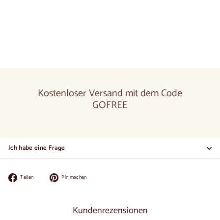
Ab
€850
00
De
850,00
€
Kostenloser Versand mit dem Code
GOFREE
Ich habe eine Frage
Auf
Auf
Teilen
Pin machen
Facebook
Pinterest
teilen
pinnen
Kundenrezensionen