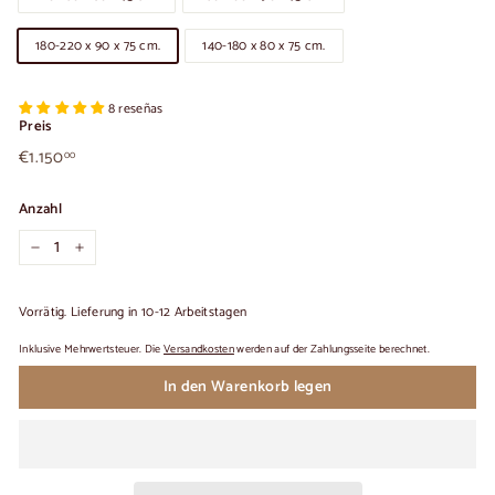
180-220 x 90 x 75 cm.
140-180 x 80 x 75 cm.
8 reseñas
Preis
€1.150,00
Üblicher
€1.150
00
Preis
Anzahl
−
+
Vorrätig. Lieferung in 10-12 Arbeitstagen
Inklusive Mehrwertsteuer. Die
Versandkosten
werden auf der Zahlungsseite berechnet.
In den Warenkorb legen