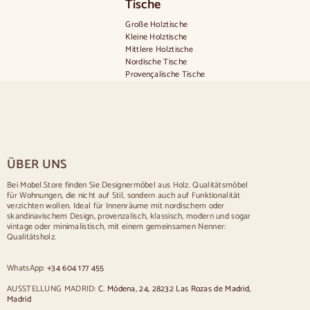
Tische
Große Holztische
Kleine Holztische
Mittlere Holztische
Nordische Tische
Provençalische Tische
Skandinavische Tische
Rustikale Tische
Tisch für 2 Personen
Tische für 4 Personen
Tisch für 6 Personen
Tisch für 8 Personen
ÜBER UNS
Tisch für 10 Personen
Tisch für 12 Personen
Bei Mobel.Store finden Sie Designermöbel aus Holz. Qualitätsmöbel
für Wohnungen, die nicht auf Stil, sondern auch auf Funktionalität
Stühle
verzichten wollen. Ideal für Innenräume mit nordischem oder
skandinavischem Design, provenzalisch, klassisch, modern und sogar
Blau gepolsterte Stühle
vintage oder minimalistisch, mit einem gemeinsamen Nenner:
Graue gepolsterte Stühle
Qualitätsholz.
Grün gepolsterte Stühle
Klassische Stühle
WhatsApp:
+34 604 177 455
Stühle im provenzalischen Stil
Stühle im skandinavischen Stil
AUSSTELLUNG MADRID:
C. Módena, 24, 28232 Las Rozas de Madrid,
Stühle im Vintage-Stil
Madrid