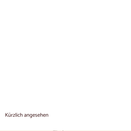
Doppelbett aus
massiver Eiche
MALMO | NordicStory
4 reseñas
V
€960
00
De
o
n
9
6
0
,
0
Kürzlich angesehen
0
€