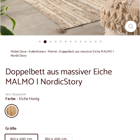
Mobel.Store
›
Kollektionen
›
Malmö
›
Doppelbett aus massiver Eiche MALMO |
NordicStory
Doppelbett aus massiver Eiche
MALMO | NordicStory
SKU:
NS240CAM
Farbe
-
Eiche Honig
Größe
160 x 200 cm.
180 x 200 cm.