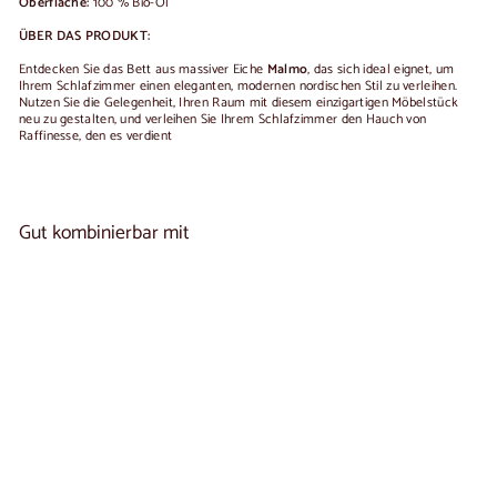
Oberfläche:
100 % Bio-Öl
ÜBER DAS PRODUKT:
Entdecken Sie das Bett aus massiver Eiche
Malmo
, das sich ideal eignet, um
Ihrem Schlafzimmer einen eleganten, modernen nordischen Stil zu verleihen.
Nutzen Sie die Gelegenheit, Ihren Raum mit diesem einzigartigen Möbelstück
neu zu gestalten, und verleihen Sie Ihrem Schlafzimmer den Hauch von
Raffinesse, den es verdient
Gut kombinierbar mit
In den Warenkorb legen
Doppelbett aus massiver Eiche MALMO |
4
NordicStory
reseñas
Von
€960
00
De