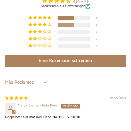
4.50 von 5
Basierend auf 4 Bewertungen
2
2
0
0
0
Eine Rezension schreiben
Sort by
05/20/2026
Marçal Darnaculleta Payet
Doppelbett aus massiver Eiche MALMO | VESKOR