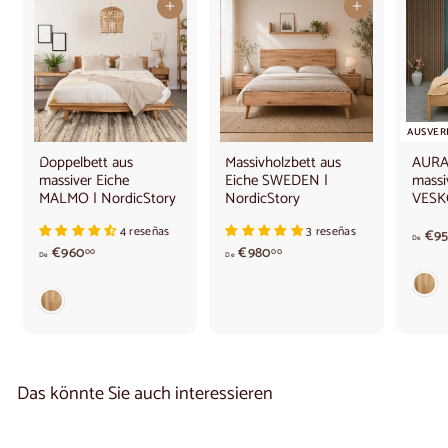
In den Warenkorb legen
In den Warenkorb legen
AUSVER
Doppelbett aus
Massivholzbett aus
AURA-
massiver Eiche
Eiche SWEDEN |
massi
MALMO | NordicStory
NordicStory
VESK
4 reseñas
3 reseñas
€95
De
V
V
€960
€980
00
00
De
De
o
o
n
n
9
9
6
8
0
0
,
,
0
0
Das könnte Sie auch interessieren
0
0
€
€