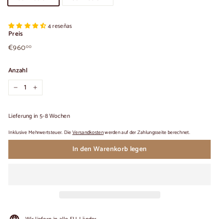
4 reseñas
Preis
€960,00
Üblicher
€960
00
Preis
Anzahl
−
+
Lieferung in 5-8 Wochen
Inklusive Mehrwertsteuer. Die
Versandkosten
werden auf der Zahlungsseite berechnet.
In den Warenkorb legen