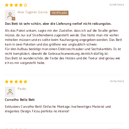
12/08/2025
Aina Tugores Garcia
Das Bett ist sehr schön, aber die Lieferung verlief nicht reibungslos.
Als das Paket ankam, sagte mir der Zusteller, dass ich auf die Straße gehen
müsse, da nur auf Straßenebene zugestellt werde. Das hätte man mir vorher
mitteilen müssen und es sollte beim Kaufvorgang angegeben werden. Das Bett
kam in zwei Paketen und das größere war unglaublich schwer.
Für den Aufbau benötigt man einen Elektroschrauber und Sechskantbits. Es ist
nicht kompliziert, obwohl die Gebrauchsanweisung ziemlich dürftig ist.
Das Bett ist wunderschön, die Farbe des Holzes und die Textur sind genau wie
ich es mir vorgestellt habe.
01/14/2025
Paolo
Carvalho Bella Bett
Exklusives Carvalho-Bett! Einfache Montage, hochwertiges Material und
elegantes Design. Ficou perfeita no interior!