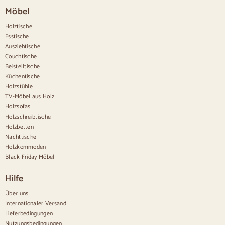
Stühle im rustikalen Stil
Möbel
Esszimmerstühle in Beige
Weiße Esszimmerstühle
Holztische
Hölzerne Küchensilas
Esstische
Schreibtischstühle
Ausziehtische
Anrichten
Couchtische
Beistelltische
Sideboards aus Holz
Küchentische
Anrichte im Flur
Holzstühle
Küchenanrichten
TV-Möbel aus Holz
Moderne Anrichten
Holzsofas
Vintage-Anrichten
Holzschreibtische
Nordische Anrichten
Holzbetten
Rustikale Anrichten
Aparadores de diseño
Nachttische
Hohe Anrichten
Holzkommoden
Große Anrichten
Black Friday Möbel
Kleine Anrichten
Schmale Anrichten
Hilfe
Weiße Anrichten
Anrichten aus Nussbaum
Über uns
Internationaler Versand
Bequem
Lieferbedingungen
Nutzungsbedingungen