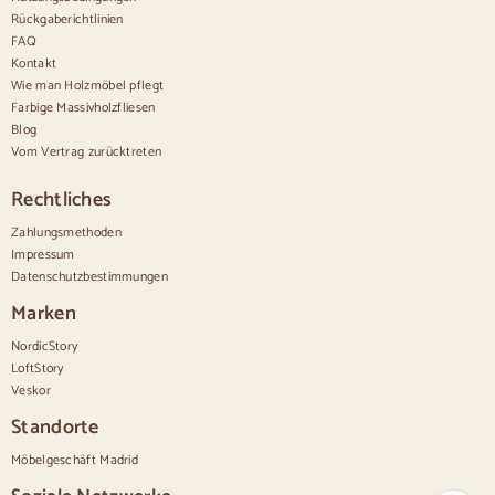
Bettdecken
Rückgaberichtlinien
Moderne Kommoden
FAQ
Rustikale Kommoden
Kontakt
Designer-Kombinationen
Bequem hoch
Wie man Holzmöbel pflegt
Kleine Kommoden
Farbige Massivholzfliesen
Große Kommoden
Blog
Schmale Kommoden
Vom Vertrag zurücktreten
Weiße Kommoden
Kommoden aus Nussbaumholz
Rechtliches
Sätze
Zahlungsmethoden
Impressum
Speisesaal
Datenschutzbestimmungen
Salon
Schlafzimmer
Marken
NordicStory
LoftStory
Veskor
Standorte
Möbelgeschäft Madrid