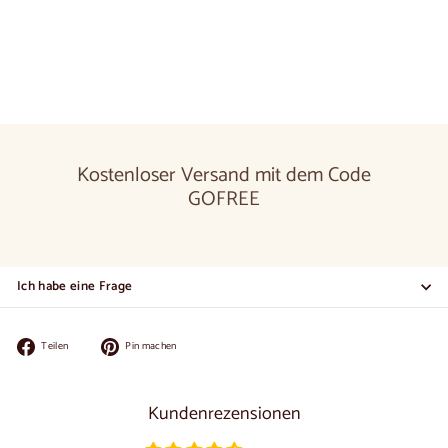
960,00
€
Kostenloser Versand mit dem Code
GOFREE
Ich habe eine Frage
Auf
Auf
Teilen
Pin machen
Facebook
Pinterest
teilen
pinnen
Kundenrezensionen