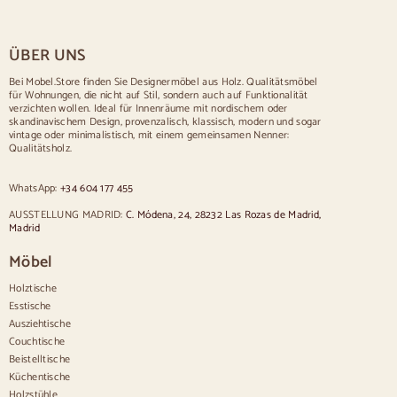
Tische für 4 Personen
Tisch für 6 Personen
Tisch für 8 Personen
ÜBER UNS
Tisch für 10 Personen
Tisch für 12 Personen
Bei Mobel.Store finden Sie Designermöbel aus Holz. Qualitätsmöbel
für Wohnungen, die nicht auf Stil, sondern auch auf Funktionalität
Stühle
verzichten wollen. Ideal für Innenräume mit nordischem oder
skandinavischem Design, provenzalisch, klassisch, modern und sogar
Blau gepolsterte Stühle
vintage oder minimalistisch, mit einem gemeinsamen Nenner:
Graue gepolsterte Stühle
Qualitätsholz.
Grün gepolsterte Stühle
Klassische Stühle
WhatsApp:
+34 604 177 455
Stühle im provenzalischen Stil
Stühle im skandinavischen Stil
AUSSTELLUNG MADRID:
C. Módena, 24, 28232 Las Rozas de Madrid,
Stühle im Vintage-Stil
Madrid
Stühle im rustikalen Stil
Möbel
Esszimmerstühle in Beige
Weiße Esszimmerstühle
Holztische
Hölzerne Küchensilas
Esstische
Schreibtischstühle
Ausziehtische
Anrichten
Couchtische
Beistelltische
Sideboards aus Holz
Küchentische
Anrichte im Flur
Holzstühle