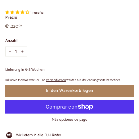
1 reseña
Precio
€1.220,00
Üblicher
€1.220
00
Preis
Anzahl
−
+
Lieferung in 5-8 Wochen
Inklusive Mehrwertsteuer. Die
Versandkosten
werden auf der Zahlungsseite berechnet.
In den Warenkorb legen
Más opciones de pago
Wir liefern in alle EU-Länder