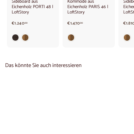
Sideboard aus
Kommode aus
Sideb
Eichenholz PORTI 48 |
Eichenholz PARIS 46 |
Eiche
LoftStory
LoftStory
LoftS
€
€
€1.240
€1.470
€1.81
00
00
1
1
.
.
2
4
4
7
0
0
,
,
0
0
Das könnte Sie auch interessieren
0
0
MOZAIK 47 Kommode