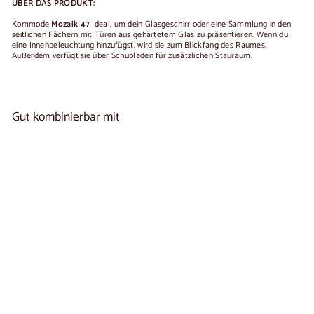
ÜBER DAS PRODUKT:
Kommode
Mozaik 47
Ideal, um dein Glasgeschirr oder eine Sammlung in den
seitlichen Fächern mit Türen aus gehärtetem Glas zu präsentieren. Wenn du
eine Innenbeleuchtung hinzufügst, wird sie zum Blickfang des Raumes.
Außerdem verfügt sie über Schubladen für zusätzlichen Stauraum.
Gut kombinierbar mit
In den Warenkorb legen
MOZAIK 47 Kommode aus Eichenholz |
1
LoftStory
reseña
€1.220,00
€1.220
00