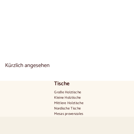
aus Eichenholz |
LoftStory
1 reseña
€
€1.220
00
1
.
2
2
0
,
0
Kürzlich angesehen
0
Tische
Große Holztische
Kleine Holztische
Mittlere Holztische
Nordische Tische
Mesas provenzales
Skandinavische Tische
Rustikale Tische
Tisch für 2 Personen