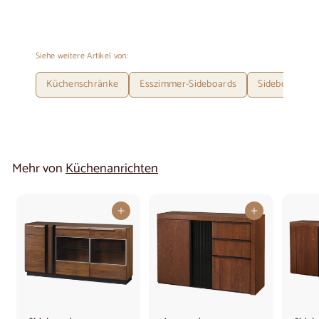
Siehe weitere Artikel von:
Küchenschränke
Esszimmer-Sideboards
Sideboards au
Mehr von
Küchenanrichten
In den Warenkorb legen
In den Warenkorb legen