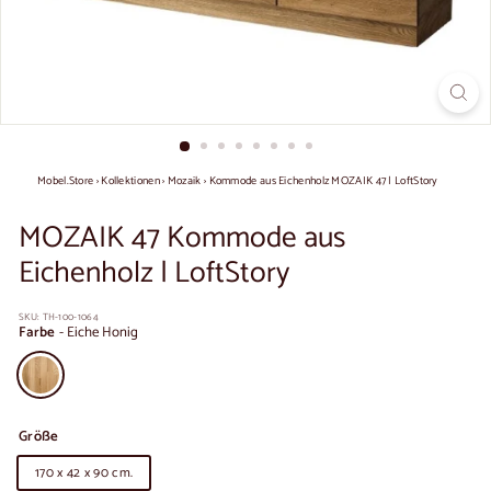
Mobel.Store
›
Kollektionen
›
Mozaik
›
Kommode aus Eichenholz MOZAIK 47 | LoftStory
MOZAIK 47 Kommode aus
Eichenholz | LoftStory
SKU:
TH-100-1064
Farbe
-
Eiche Honig
Größe
170 x 42 x 90 cm.