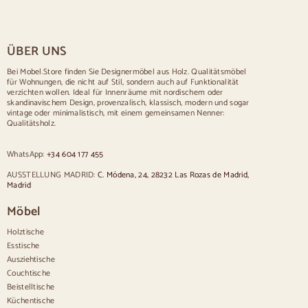
Tische für 4 Personen
Tisch für 6 Personen
Tisch für 8 Personen
ÜBER UNS
Tisch für 10 Personen
Tisch für 12 Personen
Bei Mobel.Store finden Sie Designermöbel aus Holz. Qualitätsmöbel
für Wohnungen, die nicht auf Stil, sondern auch auf Funktionalität
Stühle
verzichten wollen. Ideal für Innenräume mit nordischem oder
skandinavischem Design, provenzalisch, klassisch, modern und sogar
Blau gepolsterte Stühle
vintage oder minimalistisch, mit einem gemeinsamen Nenner:
Graue gepolsterte Stühle
Qualitätsholz.
Grün gepolsterte Stühle
Klassische Stühle
WhatsApp:
+34 604 177 455
Stühle im provenzalischen Stil
Stühle im skandinavischen Stil
AUSSTELLUNG MADRID:
C. Módena, 24, 28232 Las Rozas de Madrid,
Stühle im Vintage-Stil
Madrid
Sillas estilo rústicas
Möbel
Esszimmerstühle in Beige
Weiße Esszimmerstühle
Holztische
Hölzerne Küchensilas
Esstische
Schreibtischstühle
Ausziehtische
Anrichten
Couchtische
Beistelltische
Sideboards aus Holz
Küchentische