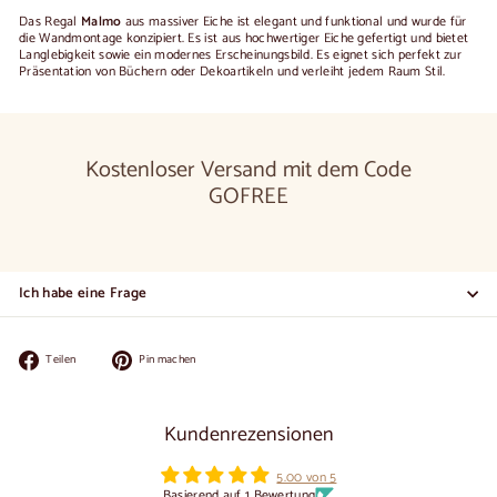
Das Regal
Malmo
aus massiver Eiche ist elegant und funktional und wurde für
die Wandmontage konzipiert. Es ist aus hochwertiger Eiche gefertigt und bietet
Langlebigkeit sowie ein modernes Erscheinungsbild. Es eignet sich perfekt zur
Präsentation von Büchern oder Dekoartikeln und verleiht jedem Raum Stil.
Kostenloser Versand mit dem Code
GOFREE
Ich habe eine Frage
Auf
Auf
Teilen
Pin machen
Facebook
Pinterest
teilen
pinnen
Kundenrezensionen
5.00 von 5
Basierend auf 1 Bewertung