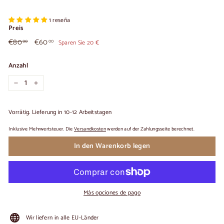
1 reseña
Preis
€80,00
€60,00
Üblicher
€80
Angebotspreis
€60
00
00
Sparen Sie 20 €
Preis
Anzahl
−
+
Vorrätig. Lieferung in 10-12 Arbeitstagen
Inklusive Mehrwertsteuer. Die
Versandkosten
werden auf der Zahlungsseite berechnet.
In den Warenkorb legen
Más opciones de pago
Wir liefern in alle EU-Länder