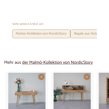
Siehe weitere Artikel von:
Malmo-Kollektion von NordicStory
Regale aus Holz
Au
Mehr aus
der Malmö-Kollektion von NordicStory
In den Warenkorb legen
In den Warenkorb legen