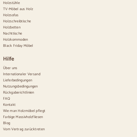
Anrichte im Flur
Holzstühle
Küchenanrichten
TV-Möbel aus Holz
Moderne Anrichten
Holzsofas
Vintage-Anrichten
Holzschreibtische
Nordische Anrichten
Holzbetten
Rustikale Anrichten
Design-Sideboards
Nachttische
Hohe Anrichten
Holzkommoden
Große Anrichten
Black Friday Möbel
Kleine Anrichten
Schmale Anrichten
Hilfe
Weiße Anrichten
Anrichten aus Nussbaum
Über uns
Internationaler Versand
Bequem
Lieferbedingungen
Nutzungsbedingungen
Bettdecken
Rückgaberichtlinien
Moderne Kommoden
FAQ
Rustikale Kommoden
Kontakt
Designer-Kombinationen
Bequem hoch
Wie man Holzmöbel pflegt
Kleine Kommoden
Farbige Massivholzfliesen
Große Kommoden
Blog
Schmale Kommoden
Vom Vertrag zurücktreten
Weiße Kommoden