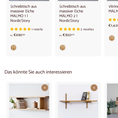
Schreibtisch aus
Schreibtisch aus
Vitri
massiver Eiche
massiver Eiche
MALMO
MALMO 1 |
MALMO 2 |
NordicStory
NordicStory
€1.42
1 reseña
2 reseñas
A
A
€690
€820
00
00
De
De
b
b
6
8
9
2
0
0
,
,
0
0
0
0
Das könnte Sie auch interessieren
€
€
In den Warenkorb legen
In den Warenkorb legen