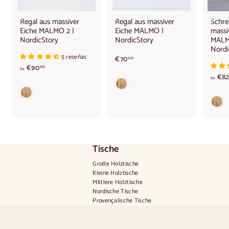
Regal aus massiver
Regal aus massiver
Schre
Eiche MALMO 2 |
Eiche MALMO |
massi
NordicStory
NordicStory
MALM
Nordi
5 reseñas
€
€70
00
V
€90
7
00
De
o
0
€82
De
n
,
9
0
0
0
,
0
0
€
Tische
Große Holztische
Kleine Holztische
Mittlere Holztische
Nordische Tische
Provençalische Tische
Skandinavische Tische
Rustikale Tische
Tisch für 2 Personen