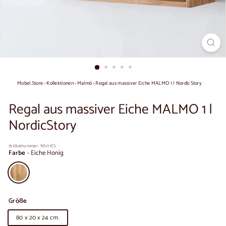
Mobel.Store
›
Kollektionen
›
Malmö
›
Regal aus massiver Eiche MALMO 1 | NordicStory
Regal aus massiver Eiche MALMO 1 |
NordicStory
Artikelnummer:
NS111ES
Farbe
-
Eiche Honig
Größe
80 x 20 x 24 cm.