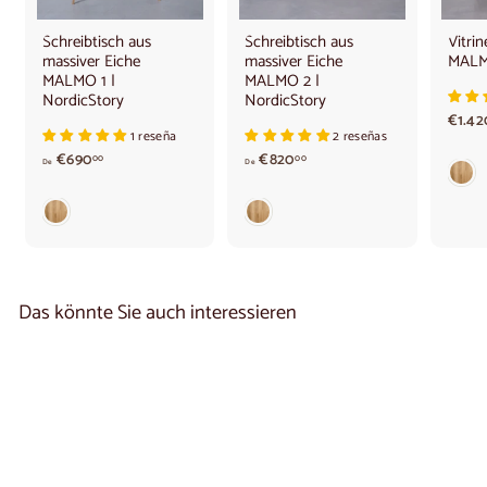
Schreibtisch aus
Schreibtisch aus
Vitri
massiver Eiche
massiver Eiche
MALMO
MALMO 1 |
MALMO 2 |
NordicStory
NordicStory
€1.42
1 reseña
2 reseñas
A
A
€690
€820
00
00
De
De
b
b
6
8
9
2
0
0
,
,
0
0
0
0
Das könnte Sie auch interessieren
€
€