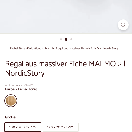
Mobel.Store
›
Kollektionen
›
Malmö
›
Regal aus massiver Eiche MALMO 2 | NordicStory
Regal aus massiver Eiche MALMO 2 |
NordicStory
Artikelnummer:
NS114ES
Farbe
-
Eiche Honig
Größe
100 x 20 x 24 cm.
120 x 20 x 24 cm.