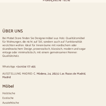
Provençalische Tische
Skandinavische Tische
Rustikale Tische
Tisch für 2 Personen
Tische für 4 Personen
Tisch für 6 Personen
Tisch für 8 Personen
ÜBER UNS
Tisch für 10 Personen
Tisch für 12 Personen
Bei Mobel.Store finden Sie Designermöbel aus Holz. Qualitätsmöbel
für Wohnungen, die nicht auf Stil, sondern auch auf Funktionalität
Stühle
verzichten wollen. Ideal für Innenräume mit nordischem oder
skandinavischem Design, provenzalisch, klassisch, modern und sogar
Blau gepolsterte Stühle
vintage oder minimalistisch, mit einem gemeinsamen Nenner:
Graue gepolsterte Stühle
Qualitätsholz.
Grün gepolsterte Stühle
Klassische Stühle
WhatsApp:
+34 604 177 455
Stühle im provenzalischen Stil
Stühle im skandinavischen Stil
AUSSTELLUNG MADRID:
C. Módena, 24, 28232 Las Rozas de Madrid,
Stühle im Vintage-Stil
Madrid
Stühle im rustikalen Stil
Möbel
Esszimmerstühle in Beige
Weiße Esszimmerstühle
Holztische
Hölzerne Küchensilas
Esstische
Schreibtischstühle
Ausziehtische