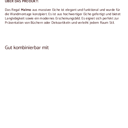
ÜBER DAS PRODUKT:
Das Regal
Malmo
aus massiver Eiche ist elegant und funktional und wurde für
die Wandmontage konzipiert. Es ist aus hochwertiger Eiche gefertigt und bietet
Langlebigkeit sowie ein modernes Erscheinungsbild. Es eignet sich perfekt zur
Präsentation von Büchern oder Dekoartikeln und verleiht jedem Raum Stil.
Gut kombinierbar mit
In den Warenkorb legen
Regal aus massiver Eiche MALMO 2 |
5
NordicStory
reseñas
Von
€90
00
De
90,00
€