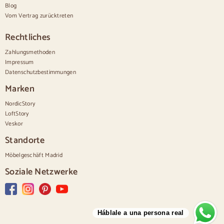
Große Kommoden
Blog
Schmale Kommoden
Vom Vertrag zurücktreten
Weiße Kommoden
Kommoden aus Nussbaumholz
Rechtliches
Sätze
Zahlungsmethoden
Impressum
Speisesaal
Datenschutzbestimmungen
Salon
Schlafzimmer
Marken
NordicStory
LoftStory
Veskor
Standorte
Möbelgeschäft Madrid
Soziale Netzwerke
Háblale a una persona real