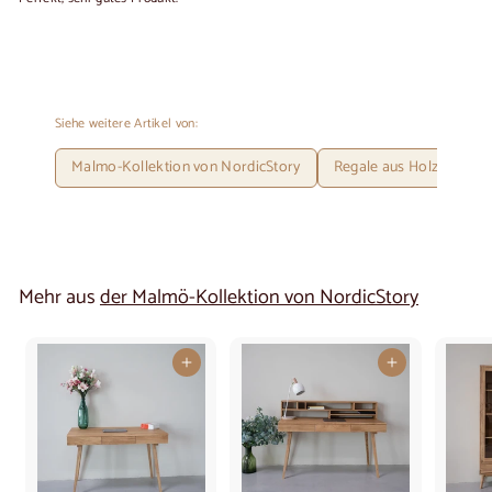
Siehe weitere Artikel von:
Malmo-Kollektion von NordicStory
Regale aus Holz
Au
Mehr aus
der Malmö-Kollektion von NordicStory
In den Warenkorb legen
In den Warenkorb legen