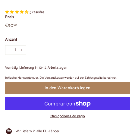
5 reseñas
Preis
€90,00
Üblicher
€90
00
Preis
Anzahl
−
+
Vorrätig. Lieferung in 10-12 Arbeitstagen
Inklusive Mehrwertsteuer. Die
Versandkosten
werden auf der Zahlungsseite berechnet.
In den Warenkorb legen
Más opciones de pago
Wir liefern in alle EU-Länder