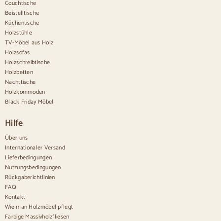
Anrichten
Couchtische
Beistelltische
Sideboards aus Holz
Küchentische
Anrichte im Flur
Holzstühle
Küchenanrichten
TV-Möbel aus Holz
Moderne Anrichten
Holzsofas
Vintage-Anrichten
Holzschreibtische
Nordische Anrichten
Holzbetten
Rustikale Anrichten
Design-Sideboards
Nachttische
Hohe Anrichten
Holzkommoden
Große Anrichten
Black Friday Möbel
Kleine Anrichten
Schmale Anrichten
Hilfe
Weiße Anrichten
Anrichten aus Nussbaum
Über uns
Internationaler Versand
Bequem
Lieferbedingungen
Nutzungsbedingungen
Bettdecken
Rückgaberichtlinien
Moderne Kommoden
FAQ
Rustikale Kommoden
Kontakt
Designer-Kombinationen
Bequem hoch
Wie man Holzmöbel pflegt
Kleine Kommoden
Farbige Massivholzfliesen