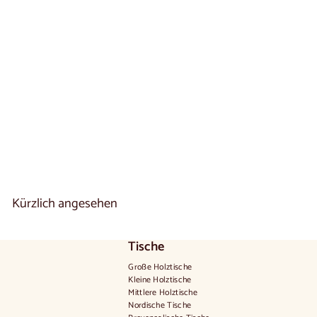
Regal aus massiver
Eiche MALMO 2 |
NordicStory
5 reseñas
V
€90
00
De
o
n
9
0
,
0
0
Kürzlich angesehen
€
Tische
Große Holztische
Kleine Holztische
Mittlere Holztische
Nordische Tische