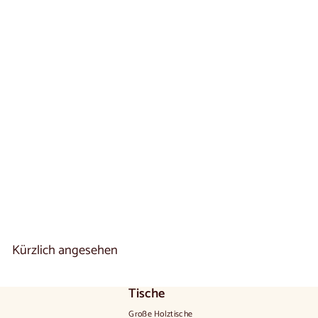
Regal aus Eichenholz
NAPOLI 35 | LoftStory
€
€180
00
1
8
0
,
0
0
Kürzlich angesehen
Tische
Große Holztische