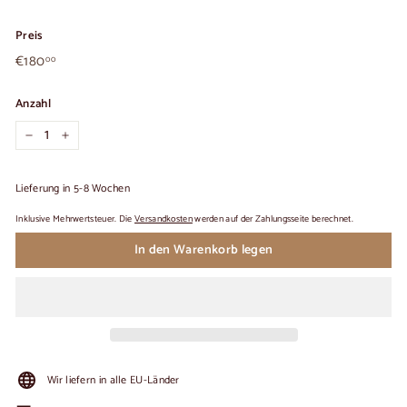
Preis
€180,00
Üblicher
€180
00
Preis
Anzahl
−
+
Lieferung in 5-8 Wochen
Inklusive Mehrwertsteuer. Die
Versandkosten
werden auf der Zahlungsseite berechnet.
In den Warenkorb legen
Wir liefern in alle EU-Länder