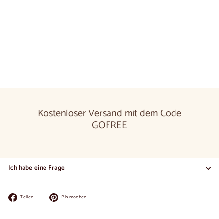
Regal aus Eichenholz NAPOLI 35 | LoftStory
€180,00
€180
00
Kostenloser Versand mit dem Code
GOFREE
Ich habe eine Frage
Auf
Auf
Teilen
Pin machen
Facebook
Pinterest
teilen
pinnen