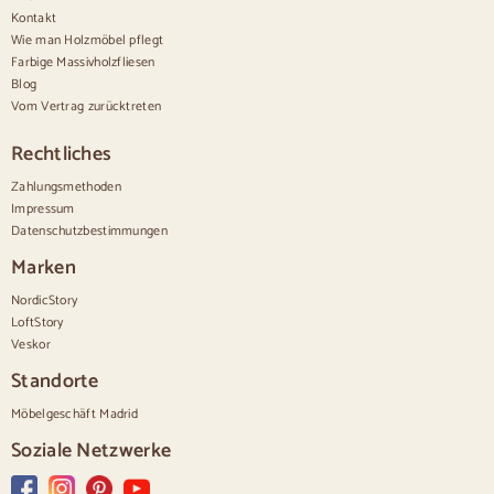
Kontakt
Designer-Kombinationen
Bequem hoch
Wie man Holzmöbel pflegt
Kleine Kommoden
Farbige Massivholzfliesen
Große Kommoden
Blog
Schmale Kommoden
Vom Vertrag zurücktreten
Weiße Kommoden
Kommoden aus Nussbaumholz
Rechtliches
Sätze
Zahlungsmethoden
Impressum
Speisesaal
Datenschutzbestimmungen
Salon
Schlafzimmer
Marken
NordicStory
LoftStory
Veskor
Standorte
Möbelgeschäft Madrid
Soziale Netzwerke