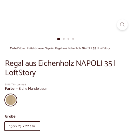
Mobel.Store
›
Kollektionen
›
Napoli
›
Regal aus Eichenholz NAPOLI 35 | LoftStory
Regal aus Eichenholz NAPOLI 35 |
LoftStory
SKU:
TH-100-1748
Farbe
—
Eiche Mandelbaum
Größe
150 x 23 x 22 cm.