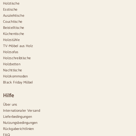
Holztische
Hölzerne Küchensilas
Esstische
Schreibtischstühle
Ausziehtische
Anrichten
Couchtische
Beistelltische
Sideboards aus Holz
Küchentische
Anrichte im Flur
Holzstühle
Küchenanrichten
TV-Möbel aus Holz
Moderne Anrichten
Holzsofas
Vintage-Anrichten
Holzschreibtische
Nordische Anrichten
Holzbetten
Rustikale Anrichten
Design-Sideboards
Nachttische
Hohe Anrichten
Holzkommoden
Große Anrichten
Black Friday Möbel
Kleine Anrichten
Schmale Anrichten
Hilfe
Weiße Anrichten
Anrichten aus Nussbaum
Über uns
Internationaler Versand
Bequem
Lieferbedingungen
Nutzungsbedingungen
Bettdecken
Rückgaberichtlinien
Moderne Kommoden
FAQ
Rustikale Kommoden