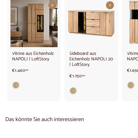
In den Warenkorb legen
In den Warenkorb legen
Vitrine aus Eichenholz
Sideboard aus
Vitri
NAPOLI | LoftStory
Eichenholz NAPOLI 20
NAPOL
| LoftStory
€
€1.460
€1.65
00
1
€
€1.750
00
.
1
4
.
6
7
0
5
,
0
0
,
0
0
Das könnte Sie auch interessieren
0