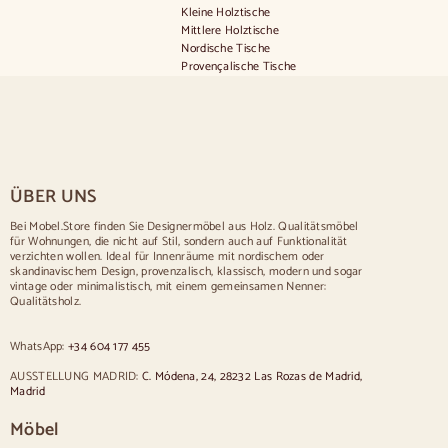
Kleine Holztische
Mittlere Holztische
Nordische Tische
Provençalische Tische
Skandinavische Tische
Rustikale Tische
Tisch für 2 Personen
Tische für 4 Personen
Tisch für 6 Personen
Tisch für 8 Personen
ÜBER UNS
Tisch für 10 Personen
Tisch für 12 Personen
Bei Mobel.Store finden Sie Designermöbel aus Holz. Qualitätsmöbel
für Wohnungen, die nicht auf Stil, sondern auch auf Funktionalität
Stühle
verzichten wollen. Ideal für Innenräume mit nordischem oder
skandinavischem Design, provenzalisch, klassisch, modern und sogar
Blau gepolsterte Stühle
vintage oder minimalistisch, mit einem gemeinsamen Nenner:
Graue gepolsterte Stühle
Qualitätsholz.
Grün gepolsterte Stühle
Klassische Stühle
WhatsApp:
+34 604 177 455
Stühle im provenzalischen Stil
Stühle im skandinavischen Stil
AUSSTELLUNG MADRID:
C. Módena, 24, 28232 Las Rozas de Madrid,
Stühle im Vintage-Stil
Madrid
Stühle im rustikalen Stil
Möbel
Esszimmerstühle in Beige
Weiße Esszimmerstühle