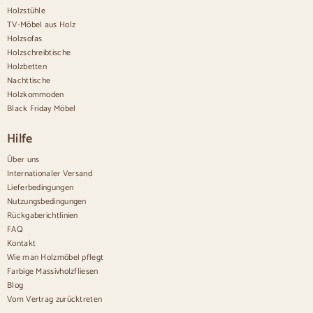
Anrichte im Flur
Holzstühle
Küchenanrichten
TV-Möbel aus Holz
Moderne Anrichten
Holzsofas
Vintage-Anrichten
Holzschreibtische
Nordische Anrichten
Holzbetten
Rustikale Anrichten
Design-Sideboards
Nachttische
Hohe Anrichten
Holzkommoden
Große Anrichten
Black Friday Möbel
Kleine Anrichten
Schmale Anrichten
Hilfe
Weiße Anrichten
Anrichten aus Nussbaum
Über uns
Internationaler Versand
Bequem
Lieferbedingungen
Nutzungsbedingungen
Bettdecken
Rückgaberichtlinien
Moderne Kommoden
FAQ
Rustikale Kommoden
Kontakt
Designer-Kombinationen
Bequem hoch
Wie man Holzmöbel pflegt
Kleine Kommoden
Farbige Massivholzfliesen
Große Kommoden
Blog
Schmale Kommoden
Vom Vertrag zurücktreten
Weiße Kommoden