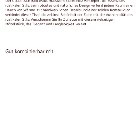
Der Couchtisch
Balder
aus massivem Eichenholz verkörpert die Essenz des
rustikalen Stils. Sein robustes und natürliches Design verleiht jedem Raum einen
Hauch von Wärme. Mit handwerklichen Details und einer soliden Konstruktion
verbindet dieser Tisch die zeitlose Schönheit der Eiche mit der Authentizität des
rustikalen Stils. Verschönern Sie Ihr Zuhause mit diesem vielseitigen
Möbelstück, das Eleganz und Langlebigkeit vereint.
Gut kombinierbar mit
In den Warenkorb legen
Couchtisch aus massiver Eiche BALDER |
1
NordicStory
reseña
€670,00
€670
00