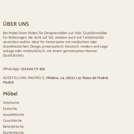
Tisch für 2 Personen
Tische für 4 Personen
Tisch für 6 Personen
Tisch für 8 Personen
ÜBER UNS
Tisch für 10 Personen
Tisch für 12 Personen
Bei Mobel.Store finden Sie Designermöbel aus Holz. Qualitätsmöbel
für Wohnungen, die nicht auf Stil, sondern auch auf Funktionalität
Stühle
verzichten wollen. Ideal für Innenräume mit nordischem oder
skandinavischem Design, provenzalisch, klassisch, modern und sogar
Blau gepolsterte Stühle
vintage oder minimalistisch, mit einem gemeinsamen Nenner:
Graue gepolsterte Stühle
Qualitätsholz.
Grün gepolsterte Stühle
Klassische Stühle
WhatsApp:
+34 604 177 455
Stühle im provenzalischen Stil
Stühle im skandinavischen Stil
AUSSTELLUNG MADRID:
C. Módena, 24, 28232 Las Rozas de Madrid,
Stühle im Vintage-Stil
Madrid
Stühle im rustikalen Stil
Möbel
Esszimmerstühle in Beige
Weiße Esszimmerstühle
Holztische
Hölzerne Küchensilas
Esstische
Schreibtischstühle
Ausziehtische
Anrichten
Couchtische
Beistelltische
Sideboards aus Holz
Küchentische