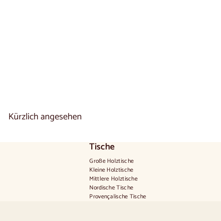
Couchtisch aus
massiver Eiche
BALDER | NordicStory
1 reseña
€
€670
00
6
7
0
,
0
0
Kürzlich angesehen
Tische
Große Holztische
Kleine Holztische
Mittlere Holztische
Nordische Tische
Provençalische Tische
Skandinavische Tische
Rustikale Tische