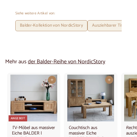
Siehe weitere Artikel von:
Balder-Kollektion von NordicStory
Ausziehbarer Tisch aus 
Mehr aus
der Balder-Reihe von NordicStory
In den Warenkorb legen
In den Warenkorb legen
ANGEBOT
TV-Möbel aus massiver
Couchtisch aus
Recht
Eiche BALDER |
massiver Eiche
auszi