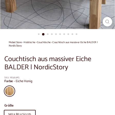
Mobel.Store
›
Holztische
›
Couchtische
›
Couchtisch aus massiver Eiche BALDER |
NordicStory
Couchtisch aus massiver Eiche
BALDER | NordicStory
SKU:
NS585MS
Farbe
-
Eiche Honig
Größe
140 x 80 x 52 cm.