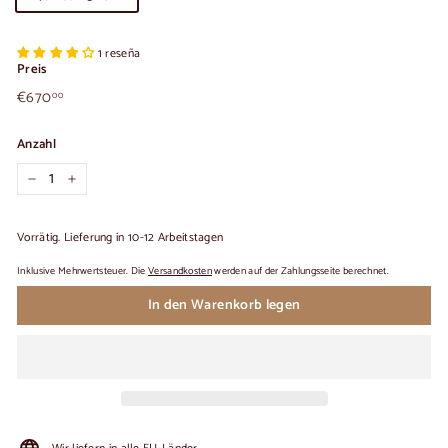
1 reseña
Preis
€670,00
Üblicher
€670
00
Preis
Anzahl
−
+
Vorrätig. Lieferung in 10-12 Arbeitstagen
Inklusive Mehrwertsteuer. Die
Versandkosten
werden auf der Zahlungsseite berechnet.
In den Warenkorb legen