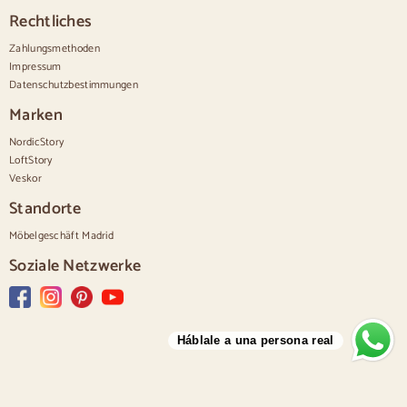
Cómodas madera nogal
Rechtliches
Sätze
Zahlungsmethoden
Impressum
Speisesaal
Datenschutzbestimmungen
Salon
Schlafzimmer
Marken
NordicStory
LoftStory
Veskor
Standorte
Möbelgeschäft Madrid
Soziale Netzwerke
Háblale a una persona real