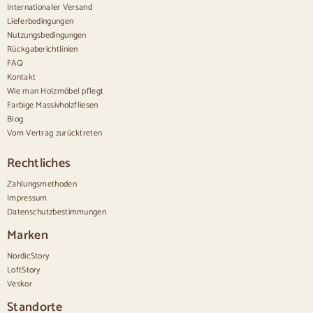
Internationaler Versand
Bequem
Lieferbedingungen
Nutzungsbedingungen
Bettdecken
Rückgaberichtlinien
Moderne Kommoden
FAQ
Rustikale Kommoden
Kontakt
Designer-Kombinationen
Bequem hoch
Wie man Holzmöbel pflegt
Kleine Kommoden
Farbige Massivholzfliesen
Große Kommoden
Blog
Schmale Kommoden
Vom Vertrag zurücktreten
Weiße Kommoden
Kommoden aus Nussbaumholz
Rechtliches
Sätze
Zahlungsmethoden
Impressum
Speisesaal
Datenschutzbestimmungen
Salon
Schlafzimmer
Marken
NordicStory
LoftStory
Veskor
Standorte