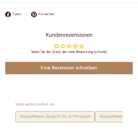
Auf
Auf
Teilen
Pin machen
Facebook
Pinterest
teilen
pinnen
Kundenrezensionen
Seien Sie der Erste, der eine Bewertung schreibt
Eine Rezension schreiben
Siehe weitere Artikel von:
Ausziehbarer Esstisch für 12 Personen
Ausziehbarer Esstis