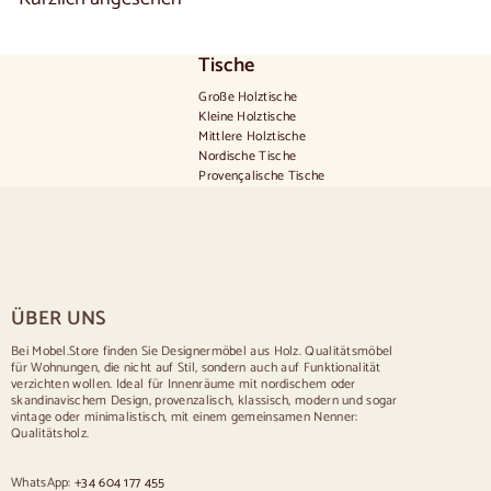
0
0
,
Tische
0
0
Große Holztische
Kleine Holztische
Mittlere Holztische
Nordische Tische
Provençalische Tische
Skandinavische Tische
Rustikale Tische
Tisch für 2 Personen
Tische für 4 Personen
Tisch für 6 Personen
Tisch für 8 Personen
ÜBER UNS
Tisch für 10 Personen
Tisch für 12 Personen
Bei Mobel.Store finden Sie Designermöbel aus Holz. Qualitätsmöbel
für Wohnungen, die nicht auf Stil, sondern auch auf Funktionalität
Stühle
verzichten wollen. Ideal für Innenräume mit nordischem oder
skandinavischem Design, provenzalisch, klassisch, modern und sogar
Blau gepolsterte Stühle
vintage oder minimalistisch, mit einem gemeinsamen Nenner:
Graue gepolsterte Stühle
Qualitätsholz.
Grün gepolsterte Stühle
Klassische Stühle
WhatsApp:
+34 604 177 455