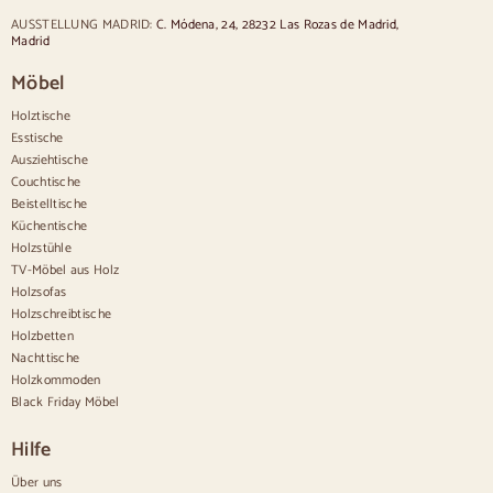
Stühle im provenzalischen Stil
Stühle im skandinavischen Stil
AUSSTELLUNG MADRID:
C. Módena, 24, 28232 Las Rozas de Madrid,
Stühle im Vintage-Stil
Madrid
Sillas estilo rústicas
Möbel
Esszimmerstühle in Beige
Weiße Esszimmerstühle
Holztische
Hölzerne Küchensilas
Esstische
Schreibtischstühle
Ausziehtische
Anrichten
Couchtische
Beistelltische
Sideboards aus Holz
Küchentische
Anrichte im Flur
Holzstühle
Küchenanrichten
TV-Möbel aus Holz
Moderne Anrichten
Holzsofas
Vintage-Anrichten
Holzschreibtische
Nordische Anrichten
Holzbetten
Rustikale Anrichten
Design-Sideboards
Nachttische
Hohe Anrichten
Holzkommoden
Große Anrichten
Black Friday Möbel
Kleine Anrichten
Schmale Anrichten
Hilfe
Weiße Anrichten
Anrichten aus Nussbaum
Über uns