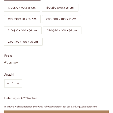
170-270 x 90 x 76 cm.
180-280 x 90 x 76 cm.
190-290 x 90 x 76 cm.
200-300 x 100 x 76 cm.
210-310 x 100 x 76 cm.
220-320 x 100 x 76 cm.
240-340 x 100 x 76 cm.
Preis
€2.400,00
Üblicher
€2.400
00
Preis
Anzahl
−
+
Lieferung in 9-12 Wochen
Inklusive Mehrwertsteuer. Die
Versandkosten
werden auf der Zahlungsseite berechnet.