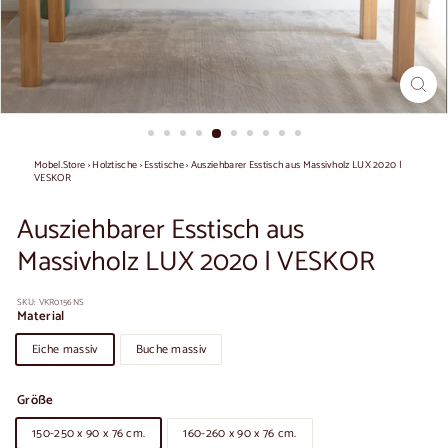
Mobel.Store
›
Holztische
›
Esstische
›
Ausziehbarer Esstisch aus Massivholz LUX 2020 |
VESKOR
Ausziehbarer Esstisch aus
Massivholz LUX 2020 | VESKOR
SKU:
VKR0156NS
Material
Eiche massiv
Buche massiv
Größe
150-250 x 90 x 76 cm.
160-260 x 90 x 76 cm.