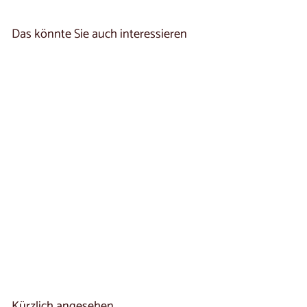
0
8
€
0
Das könnte Sie auch interessieren
,
0
0
Ausziehbarer Esstisch
aus Massivholz LUX
2020 | VESKOR
V
€1.900
00
De
o
n
€
1
.
Kürzlich angesehen
9