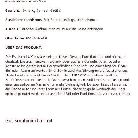
Größentoleranz:
+/- 2 cm
Gewicht:
78–116 kg (je nach Größe)
Ausziehmechanismus:
Eck-Schmetterlingsmechanismus
Aufbau:
Einfacher Aufbau: Man muss nur die Beine anbringen
Oberfläche:
100 % Bio-Öl
ÜBER DAS PRODUKT:
Der Esstisch
LUX 2020
vereint zeitloses Design, Funktionalität und höchste
Qualität. Die aus massivem Eichen- oder Buchenholz gefertigte, robuste
Konstruktion garantiert außergewöhnliche Stabilität und eine elegante Optik,
die jeden Raum aufwertet. Erhältlich in zwei Ausführungen: als feststehendes
Modell und als ausziehbares Modell. Der
LUX 2020
an unterschiedliche
Bedürfnisse an und bietet die Wahl zwischen einem soliden, festen Design und
einer ausziehbaren Variante für mehr Vielseitigkeit. Darüber hinaus lassen sich
die Tische aufgrund ihrer Form als Beistelltische stapeln, wodurch der Platz
optimal genutzt wird, ohne dass dabei Stil oder Funktionalität zu kurz kommen.
Gut kombinierbar mit