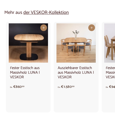
Mehr aus
der VESKOR-Kollektion
In den Warenkorb legen
In den Warenkorb legen
Fester Esstisch aus
Ausziehbarer Esstisch
Fester
Massivholz LUNA |
aus Massivholz LUNA |
Massi
VESKOR
VESKOR
VESK
A
V
€860
€1.580
€9
00
00
De
De
De
b
o
8
n
6
€
0
1
,
.
0
5