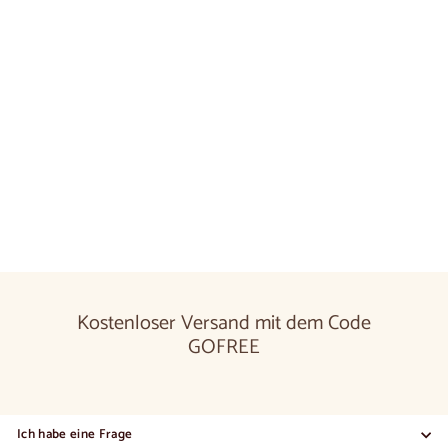
In den Warenkorb legen
Ausziehbarer Esstisch aus Massivholz LUX 2020 |
VESKOR
Von
€1.900
00
De
€1.900,00
Kostenloser Versand mit dem Code
GOFREE
Ich habe eine Frage