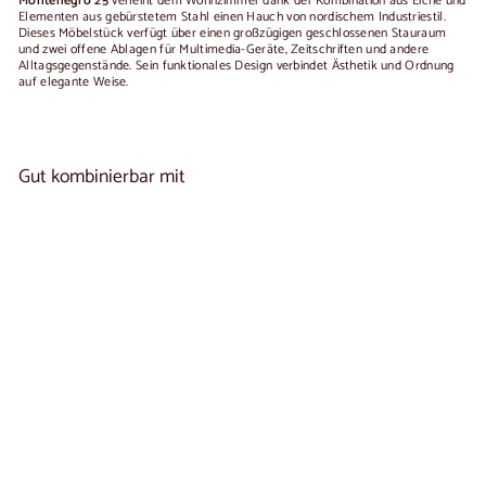
Monténégro 25
verleiht dem Wohnzimmer dank der Kombination aus Eiche und
Elementen aus gebürstetem Stahl einen Hauch von nordischem Industriestil.
Dieses Möbelstück verfügt über einen großzügigen geschlossenen Stauraum
und zwei offene Ablagen für Multimedia-Geräte, Zeitschriften und andere
Alltagsgegenstände. Sein funktionales Design verbindet Ästhetik und Ordnung
auf elegante Weise.
Gut kombinierbar mit
In den Warenkorb legen
TV-Möbel aus Eichenholz MONTENEGRO 25 | LoftStory
€520,00
€520
00