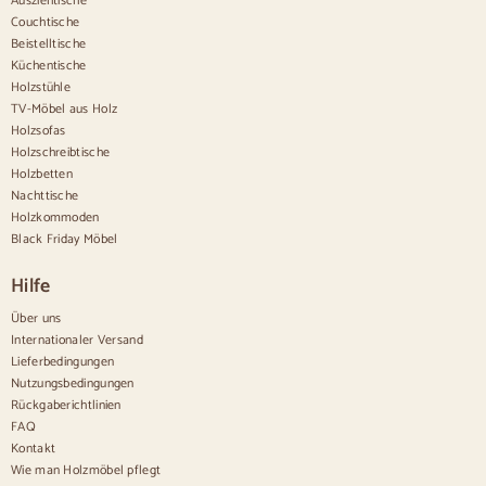
Ausziehtische
Anrichten
Couchtische
Beistelltische
Sideboards aus Holz
Küchentische
Anrichte im Flur
Holzstühle
Küchenanrichten
TV-Möbel aus Holz
Moderne Anrichten
Holzsofas
Vintage-Anrichten
Holzschreibtische
Nordische Anrichten
Holzbetten
Rustikale Anrichten
Design-Sideboards
Nachttische
Hohe Anrichten
Holzkommoden
Große Anrichten
Black Friday Möbel
Kleine Anrichten
Schmale Anrichten
Hilfe
Weiße Anrichten
Anrichten aus Nussbaum
Über uns
Internationaler Versand
Bequem
Lieferbedingungen
Nutzungsbedingungen
Bettdecken
Rückgaberichtlinien
Moderne Kommoden
FAQ
Rustikale Kommoden
Kontakt
Designer-Kombinationen
Bequem hoch
Wie man Holzmöbel pflegt