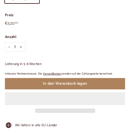
Preis
€520,00
Üblicher
€520
00
Preis
Anzahl
−
+
Lieferung in 5-8 Wochen
Inklusive Mehrwertsteuer. Die
Versandkosten
werden auf der Zahlungsseite berechnet.
In den Warenkorb legen
Wir liefern in alle EU-Länder