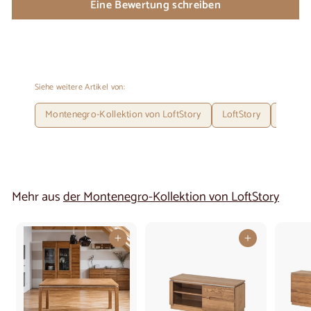
Eine Bewertung schreiben
Siehe weitere Artikel von:
Montenegro-Kollektion von LoftStory
LoftStory
Auszie
Mehr aus
der Montenegro-Kollektion von LoftStory
In den Warenkorb legen
In den Warenkorb legen