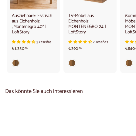
Ausziehbarer Esstisch
TV-Möbel aus
Komm
aus Eichenholz
Eichenholz
Möbel
„Montenegro 40“ |
MONTENEGRO 24 |
MONT
LoftStory
LoftStory
LoftS
3 reseñas
2 reseñas
€
€
€1.350
€390
€840
00
00
1
3
.
9
3
0
5
,
0
0
,
0
0
Das könnte Sie auch interessieren
0