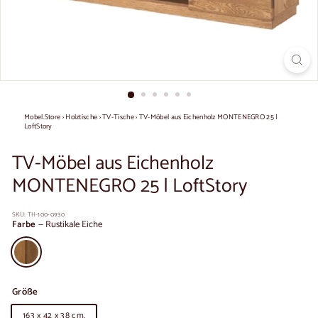
Mobel.Store
›
Holztische
›
TV-Tische
›
TV-Möbel aus Eichenholz MONTENEGRO 25 |
LoftStory
TV-Möbel aus Eichenholz
MONTENEGRO 25 | LoftStory
SKU:
TH-100-0930
Farbe
—
Rustikale Eiche
Größe
163 x 42 x 38 cm.