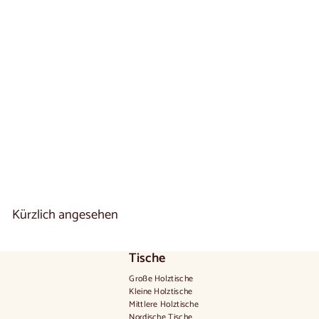
TV-Möbel aus
Eichenholz
MONTENEGRO 25 |
LoftStory
€
€520
00
5
2
0
,
0
0
Kürzlich angesehen
Tische
Große Holztische
Kleine Holztische
Mittlere Holztische
Nordische Tische