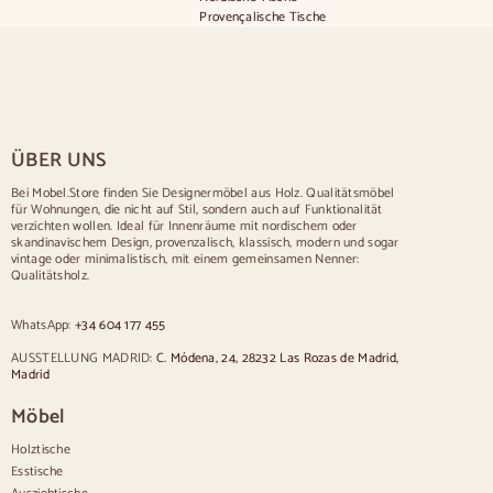
Provençalische Tische
Skandinavische Tische
Rustikale Tische
Tisch für 2 Personen
Tische für 4 Personen
Tisch für 6 Personen
Tisch für 8 Personen
ÜBER UNS
Tisch für 10 Personen
Tisch für 12 Personen
Bei Mobel.Store finden Sie Designermöbel aus Holz. Qualitätsmöbel
für Wohnungen, die nicht auf Stil, sondern auch auf Funktionalität
Stühle
verzichten wollen. Ideal für Innenräume mit nordischem oder
skandinavischem Design, provenzalisch, klassisch, modern und sogar
Blau gepolsterte Stühle
vintage oder minimalistisch, mit einem gemeinsamen Nenner:
Graue gepolsterte Stühle
Qualitätsholz.
Grün gepolsterte Stühle
Klassische Stühle
WhatsApp:
+34 604 177 455
Sillas estilo provenzal
Stühle im skandinavischen Stil
AUSSTELLUNG MADRID:
C. Módena, 24, 28232 Las Rozas de Madrid,
Stühle im Vintage-Stil
Madrid
Stühle im rustikalen Stil
Möbel
Esszimmerstühle in Beige
Weiße Esszimmerstühle
Holztische
Hölzerne Küchensilas
Esstische
Schreibtischstühle