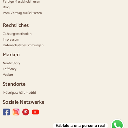
Kleine Kommoden
Farbige Massivholzfliesen
Große Kommoden
Blog
Schmale Kommoden
Vom Vertrag zurücktreten
Weiße Kommoden
Kommoden aus Nussbaumholz
Rechtliches
Sätze
Zahlungsmethoden
Impressum
Speisesaal
Datenschutzbestimmungen
Salon
Schlafzimmer
Marken
NordicStory
LoftStory
Veskor
Standorte
Möbelgeschäft Madrid
Soziale Netzwerke
Háblale a una persona real