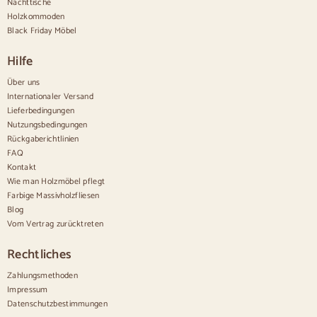
Design-Sideboards
Nachttische
Hohe Anrichten
Holzkommoden
Große Anrichten
Black Friday Möbel
Kleine Anrichten
Schmale Anrichten
Hilfe
Weiße Anrichten
Anrichten aus Nussbaum
Über uns
Internationaler Versand
Bequem
Lieferbedingungen
Nutzungsbedingungen
Bettdecken
Rückgaberichtlinien
Moderne Kommoden
FAQ
Rustikale Kommoden
Kontakt
Designer-Kombinationen
Bequem hoch
Wie man Holzmöbel pflegt
Kleine Kommoden
Farbige Massivholzfliesen
Große Kommoden
Blog
Schmale Kommoden
Vom Vertrag zurücktreten
Weiße Kommoden
Kommoden aus Nussbaumholz
Rechtliches
Sätze
Zahlungsmethoden
Impressum
Speisesaal
Datenschutzbestimmungen
Salon