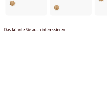
8
b
5
2
0
9
,
0
0
,
0
0
€
0
Das könnte Sie auch interessieren
€
TV-Möbel aus massiver
Eiche KODAMA |
NordicStory
3 reseñas
€
€1.020
00