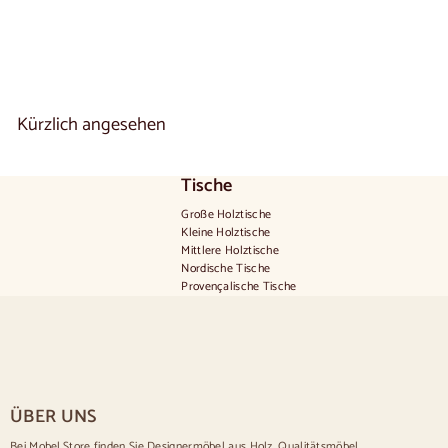
1
.
0
2
0
,
0
Kürzlich angesehen
0
Tische
Große Holztische
Kleine Holztische
Mittlere Holztische
Nordische Tische
Provençalische Tische
Skandinavische Tische
Rustikale Tische
Tisch für 2 Personen
Tische für 4 Personen
Tisch für 6 Personen
Tisch für 8 Personen
ÜBER UNS
Tisch für 10 Personen
Tisch für 12 Personen
Bei Mobel.Store finden Sie Designermöbel aus Holz. Qualitätsmöbel