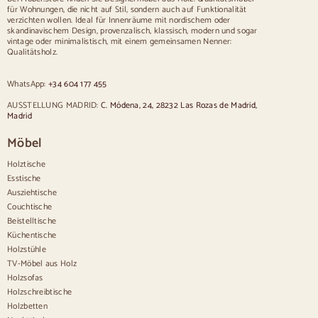
für Wohnungen, die nicht auf Stil, sondern auch auf Funktionalität
Stühle
verzichten wollen. Ideal für Innenräume mit nordischem oder
skandinavischem Design, provenzalisch, klassisch, modern und sogar
Blau gepolsterte Stühle
vintage oder minimalistisch, mit einem gemeinsamen Nenner:
Graue gepolsterte Stühle
Qualitätsholz.
Grün gepolsterte Stühle
Klassische Stühle
WhatsApp:
+34 604 177 455
Stühle im provenzalischen Stil
Stühle im skandinavischen Stil
AUSSTELLUNG MADRID:
C. Módena, 24, 28232 Las Rozas de Madrid,
Stühle im Vintage-Stil
Madrid
Stühle im rustikalen Stil
Möbel
Esszimmerstühle in Beige
Weiße Esszimmerstühle
Holztische
Hölzerne Küchensilas
Esstische
Schreibtischstühle
Ausziehtische
Anrichten
Couchtische
Beistelltische
Sideboards aus Holz
Küchentische
Anrichte im Flur
Holzstühle
Küchenanrichten
TV-Möbel aus Holz
Moderne Anrichten
Holzsofas
Vintage-Anrichten
Holzschreibtische
Nordische Anrichten
Holzbetten
Rustikale Anrichten