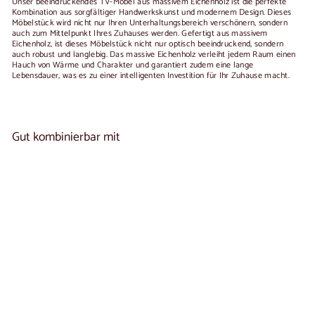
Unser beeindruckendes TV-Möbel aus massivem Eichenholz ist die perfekte
Kombination aus sorgfältiger Handwerkskunst und modernem Design. Dieses
Möbelstück wird nicht nur Ihren Unterhaltungsbereich verschönern, sondern
auch zum Mittelpunkt Ihres Zuhauses werden. Gefertigt aus massivem
Eichenholz, ist dieses Möbelstück nicht nur optisch beeindruckend, sondern
auch robust und langlebig. Das massive Eichenholz verleiht jedem Raum einen
Hauch von Wärme und Charakter und garantiert zudem eine lange
Lebensdauer, was es zu einer intelligenten Investition für Ihr Zuhause macht.
Gut kombinierbar mit
In den Warenkorb legen
TV-Möbel aus massiver Eiche KODAMA |
3
NordicStory
reseñas
€1.020,00
€1.020
00