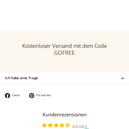
Kostenloser Versand mit dem Code
GOFREE
Ich habe eine Frage
Auf
Auf
Teilen
Pin machen
Facebook
Pinterest
teilen
pinnen
Kundenrezensionen
4.67 von 5