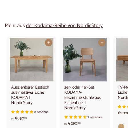
Mehr aus
der Kodama-Reihe von NordicStory
In den Warenkorb legen
In den Warenkorb legen
Ausziehbarer Esstisch
2er- oder 4er-Set
TV-Mö
aus massiver Eiche
KODAMA-
Eich
KODAMA |
Esszimmerstühle aus
Nordi
NordicStory
Eichenholz |
NordicStory
8 reseñas
€1.02
2 reseñas
A
€850
00
De
b
A
€290
00
De