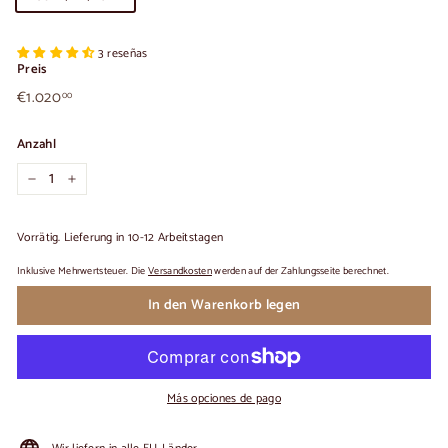
3 reseñas
Preis
€1.020,00
Üblicher
€1.020
00
Preis
Anzahl
−
+
Vorrätig. Lieferung in 10-12 Arbeitstagen
Inklusive Mehrwertsteuer. Die
Versandkosten
werden auf der Zahlungsseite berechnet.
In den Warenkorb legen
Más opciones de pago