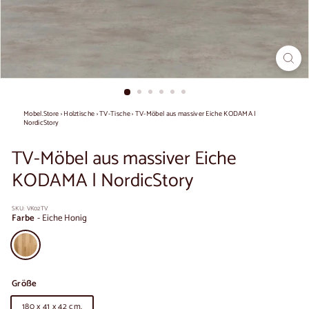
Mobel.Store
›
Holztische
›
TV-Tische
›
TV-Möbel aus massiver Eiche KODAMA |
NordicStory
TV-Möbel aus massiver Eiche
KODAMA | NordicStory
SKU:
VK02TV
Farbe
-
Eiche Honig
Größe
180 x 41 x 42 cm.