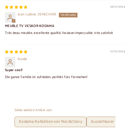
08/21/2024
Jean-Ludovic DENECHERE
MEUBLE TV VESKOR KODAMA
Très beau meuble, excellente qualité, livraison impeccable, très satisfait
07/10/2024
Kunde
Super cool!
Die ganze Familie ist zufrieden, perfekt fürs Fernsehen!
Siehe weitere Artikel von:
Kodama-Kollektion von NordicStory
Ausziehbarer Tisch au