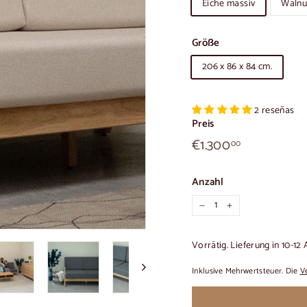
Eiche massiv
Walnu
Größe
206 x 86 x 84 cm.
2 reseñas
Preis
€1.300,00
Üblicher
€1.300
00
Preis
Anzahl
−
+
Vorrätig. Lieferung in 10-12
Inklusive Mehrwertsteuer. Die
V