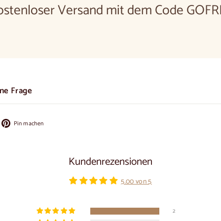
ostenloser Versand mit dem Code GOFR
ine Frage
f
Auf
Pin machen
cebook
Pinterest
ilen
pinnen
Kundenrezensionen
5.00 von 5
2