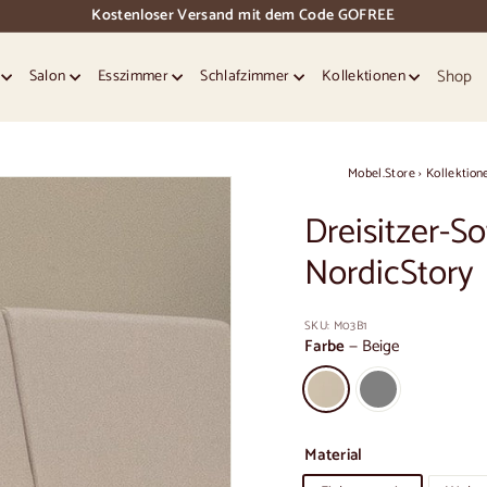
Kostenloser Versand mit dem Code GOFREE
Dias
Pause
Shop
e
Salon
Esszimmer
Schlafzimmer
Kollektionen
Mobel.Store
›
Kollektion
Dreisitzer-S
NordicStory
SKU:
M03B1
Farbe
—
Beige
Material