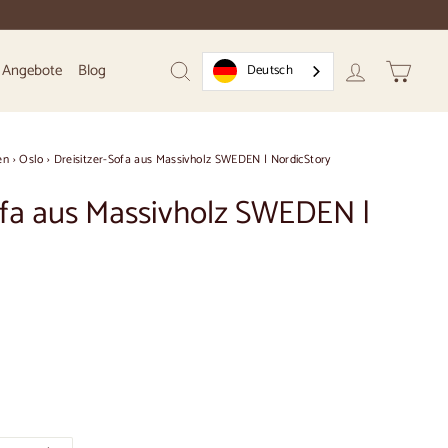
Angebote
Blog
Deutsch
Suchen
Konto
Warenk
en
›
Oslo
›
Dreisitzer-Sofa aus Massivholz SWEDEN | NordicStory
ofa aus Massivholz SWEDEN |