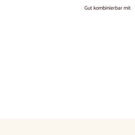
Gut kombinierbar mit
Dreisitzer-Sofa aus 
Ab
€1.300
00
De
1.300,
€