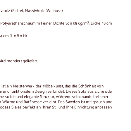
vholz (Eiche), Massivholz (Walnuss)
lyurethanschaum mit einer Dichte von 35 kg/m³. Dicke: 18 cm
4 cm (L x B x H)
rd montiert geliefert
ist ein Meisterwerk der Möbelkunst, das die Schönheit von
 und funktionalem Design verbindet. Dieses Sofa aus Eiche oder
ne solide und elegante Struktur, während sein mandelfarbener
 Wärme und Raffinesse verleiht. Das
Sweden
ist mit grauen und
odass Sie es perfekt an Ihren Stil und Ihre Einrichtung anpassen