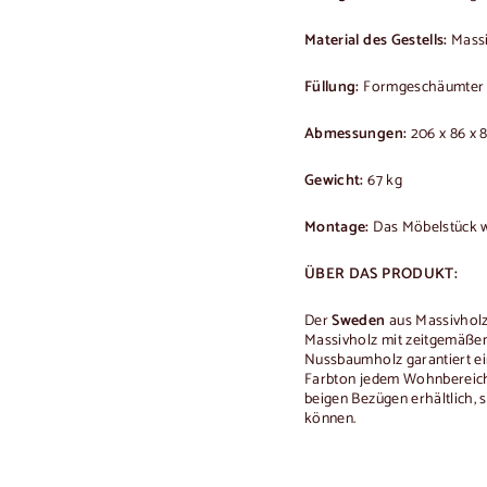
Material des Gestells:
Massi
Füllung:
Formgeschäumter Po
Abmessungen:
206 x 86 x 8
Gewicht:
67 kg
Montage:
Das Möbelstück wi
ÜBER DAS PRODUKT:
Der
Sweden
aus Massivholz 
Massivholz mit zeitgemäßem
Nussbaumholz garantiert ei
Farbton jedem Wohnbereich
beigen Bezügen erhältlich, s
können.