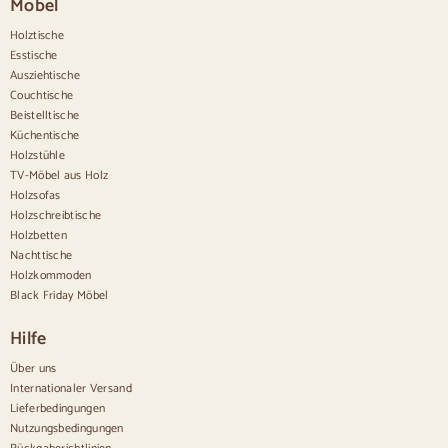
Möbel
Esszimmerstühle in Beige
Weiße Esszimmerstühle
Holztische
Hölzerne Küchensilas
Esstische
Schreibtischstühle
Ausziehtische
Anrichten
Couchtische
Beistelltische
Sideboards aus Holz
Küchentische
Anrichte im Flur
Holzstühle
Küchenanrichten
TV-Möbel aus Holz
Moderne Anrichten
Holzsofas
Vintage-Anrichten
Holzschreibtische
Nordische Anrichten
Holzbetten
Rustikale Anrichten
Design-Sideboards
Nachttische
Hohe Anrichten
Holzkommoden
Große Anrichten
Black Friday Möbel
Kleine Anrichten
Schmale Anrichten
Hilfe
Weiße Anrichten
Anrichten aus Nussbaum
Über uns
Internationaler Versand
Bequem
Lieferbedingungen
Nutzungsbedingungen
Bettdecken