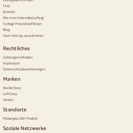
Rückgaberichtlinien
Moderne Kommoden
FAQ
Rustikale Kommoden
Kontakt
Designer-Kombinationen
Bequem hoch
Wie man Holzmöbel pflegt
Kleine Kommoden
Farbige Massivholzfliesen
Große Kommoden
Blog
Schmale Kommoden
Vom Vertrag zurücktreten
Weiße Kommoden
Kommoden aus Nussbaumholz
Rechtliches
Sätze
Zahlungsmethoden
Impressum
Speisesaal
Datenschutzbestimmungen
Salon
Schlafzimmer
Marken
NordicStory
LoftStory
Veskor
Standorte
Möbelgeschäft Madrid
Soziale Netzwerke