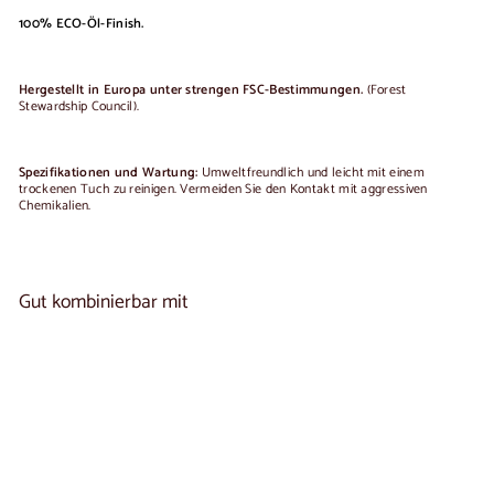
100% ECO-Öl-Finish.
Hergestellt in Europa unter strengen FSC-Bestimmungen.
(Forest
Stewardship Council).
Spezifikationen und Wartung:
Umweltfreundlich und leicht mit einem
trockenen Tuch zu reinigen.
Vermeiden Sie den Kontakt mit aggressiven
Chemikalien.
Gut kombinierbar mit
In den Warenkorb legen
Vitrine aus Eichenholz OPORTO 15 | LoftStory