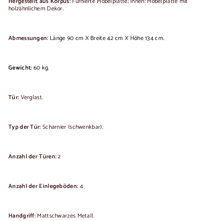
Hergestellt aus Korpus:
Furnierte Möbelplatte;
Innen: Möbelplatte mit
holzähnlichem Dekor.
Abmessungen:
Länge 90 cm X Breite 42 cm X Höhe 134 cm.
Gewicht:
60 kg.
Tür:
Verglast.
Typ der Tür:
Scharnier (schwenkbar).
Anzahl der Türen:
2
Anzahl der Einlegeböden:
4
Handgriff:
Mattschwarzes Metall.