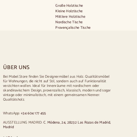
Große Holztische
Kleine Holztische
Mittlere Holztische
Nordische Tische
Provençalische Tische
Skandinavische Tische
Rustikale Tische
Tisch für 2 Personen
Tische für 4 Personen
Tisch für 6 Personen
Tisch für 8 Personen
ÜBER UNS
Tisch für 10 Personen
Tisch für 12 Personen
Bei Mobel.Store finden Sie Designermöbel aus Holz. Qualitätsmöbel
für Wohnungen, die nicht auf Stil, sondern auch auf Funktionalität
Stühle
verzichten wollen. Ideal für Innenräume mit nordischem oder
skandinavischem Design, provenzalisch, klassisch, modern und sogar
Blau gepolsterte Stühle
vintage oder minimalistisch, mit einem gemeinsamen Nenner:
Graue gepolsterte Stühle
Qualitätsholz.
Grün gepolsterte Stühle
Klassische Stühle
WhatsApp:
+34 604 177 455
Sillas estilo provenzal
Stühle im skandinavischen Stil
AUSSTELLUNG MADRID:
C. Módena, 24, 28232 Las Rozas de Madrid,
Stühle im Vintage-Stil
Madrid
Stühle im rustikalen Stil