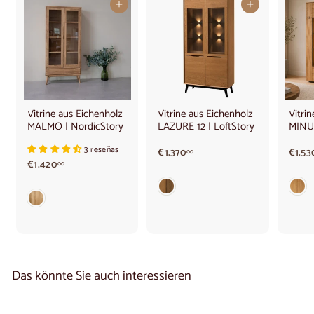
In den Warenkorb legen
In den Warenkorb legen
Vitrine aus Eichenholz
Vitrine aus Eichenholz
Vitri
MALMO | NordicStory
LAZURE 12 | LoftStory
MINUR
3 reseñas
€
€1.370
€1.53
00
€
€1.420
1
00
1
.
.
3
4
7
2
0
0
,
,
0
0
0
0
Das könnte Sie auch interessieren