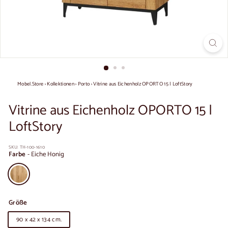
Mobel.Store
›
Kollektionen
›
Porto
›
Vitrine aus Eichenholz OPORTO 15 | LoftStory
Vitrine aus Eichenholz OPORTO 15 |
LoftStory
SKU:
TH-100-1610
Farbe
-
Eiche Honig
Größe
90 x 42 x 134 cm.