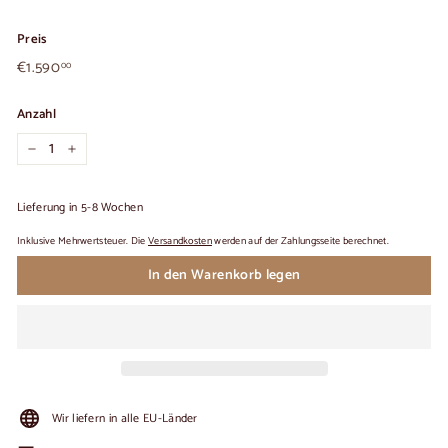
Preis
€1.590,00
Üblicher
€1.590
00
Preis
Anzahl
−
+
Lieferung in 5-8 Wochen
Inklusive Mehrwertsteuer. Die
Versandkosten
werden auf der Zahlungsseite berechnet.
In den Warenkorb legen
Wir liefern in alle EU-Länder