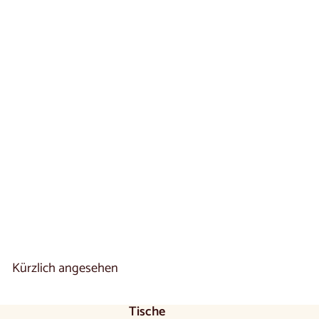
Vitrine aus Eichenholz
OPORTO 15 |
LoftStory
€
€1.590
00
1
.
5
9
0
,
0
Kürzlich angesehen
0
Tische