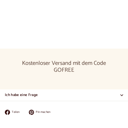
€1.590,00
€1.590
00
Kostenloser Versand mit dem Code
GOFREE
Ich habe eine Frage
Auf
Auf
Teilen
Pin machen
Facebook
Pinterest
teilen
pinnen