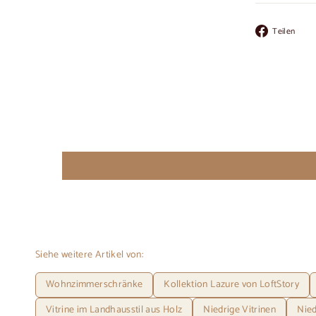
Au
Teilen
Fa
te
Siehe weitere Artikel von:
Wohnzimmerschränke
Kollektion Lazure von LoftStory
Vitrine im Landhausstil aus Holz
Niedrige Vitrinen
Nied