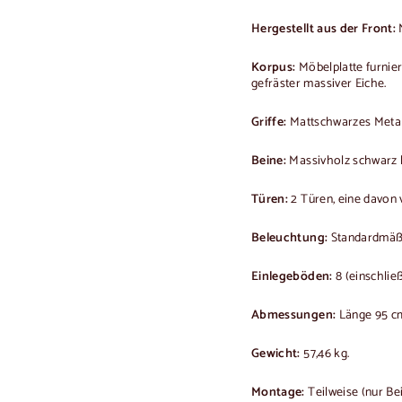
Hergestellt aus der Front:
N
Korpus:
Möbelplatte furniert
gefräster massiver Eiche.
Griffe:
Mattschwarzes Metal
Beine:
Massivholz schwarz l
Türen:
2 Türen, eine davon 
Beleuchtung:
Standardmäßi
Einlegeböden:
8 (einschlie
Abmessungen:
Länge 95 cm
Gewicht:
57,46 kg.
Montage:
Teilweise (nur Be