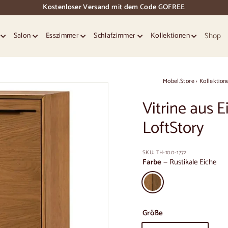
Kostenloser Versand mit dem Code GOFREE
Dias
Pause
Shop
e
Salon
Esszimmer
Schlafzimmer
Kollektionen
Mobel.Store
›
Kollektion
Vitrine aus 
LoftStory
SKU:
TH-100-1772
Farbe
—
Rustikale Eiche
Größe