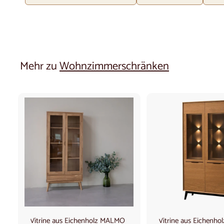
Mehr zu
Wohnzimmerschränken
I
n
d
e
n
W
a
r
e
n
k
Vitrine aus Eichenholz MALMO
Vitrine aus Eichenh
o