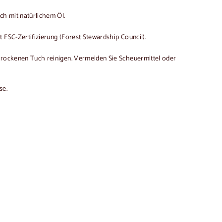
h mit natürlichem Öl.
 FSC-Zertifizierung (Forest Stewardship Council).
trockenen Tuch reinigen. Vermeiden Sie Scheuermittel oder
se.
In
den
Warenkorb
legen