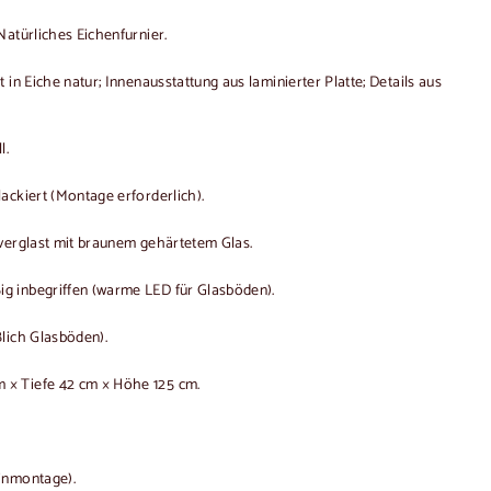
atürliches Eichenfurnier.
 in Eiche natur; Innenausstattung aus laminierter Platte; Details aus
l.
ackiert (Montage erforderlich).
verglast mit braunem gehärtetem Glas.
g inbegriffen (warme LED für Glasböden).
ßlich Glasböden).
 × Tiefe 42 cm × Höhe 125 cm.
inmontage).