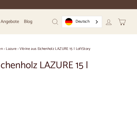
Angebote
Blog
Deutsch
Suchen
Konto
Warenk
en
›
Lazure
›
Vitrine aus Eichenholz LAZURE 15 | LoftStory
Eichenholz LAZURE 15 |