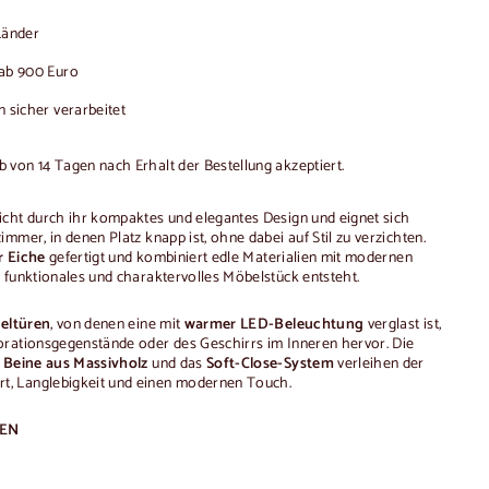
-Länder
ab 900 Euro
 sicher verarbeitet
von 14 Tagen nach Erhalt der Bestellung akzeptiert.
icht durch ihr kompaktes und elegantes Design und eignet sich
mmer, in denen Platz knapp ist, ohne dabei auf Stil zu verzichten.
r Eiche
gefertigt und kombiniert edle Materialien mit modernen
 funktionales und charaktervolles Möbelstück entsteht.
geltüren
, von denen eine mit
warmer LED-Beleuchtung
verglast ist,
orationsgegenstände oder des Geschirrs im Inneren hervor. Die
e
Beine aus Massivholz
und das
Soft-Close-System
verleihen der
t, Langlebigkeit und einen modernen Touch.
NEN