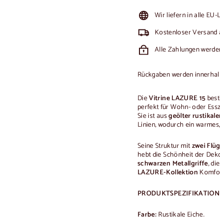
Wir liefern in alle EU
Kostenloser Versand 
Alle Zahlungen werden
Rückgaben werden innerhalb 
Die
Vitrine LAZURE 15
best
perfekt für Wohn- oder Esszi
Sie ist aus
geölter rustikale
Linien, wodurch ein warmes,
Seine Struktur mit
zwei Flü
hebt die Schönheit der Dek
schwarzen Metallgriffe
, di
LAZURE-Kollektion
Komfor
PRODUKTSPEZIFIKATIO
Farbe:
Rustikale Eiche.