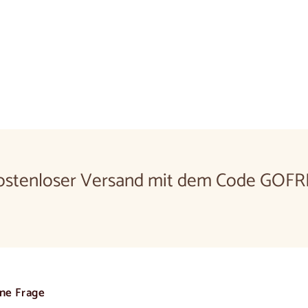
Vitrine aus Eichenho
€880,00
€880
00
ostenloser Versand mit dem Code GOFR
ine Frage