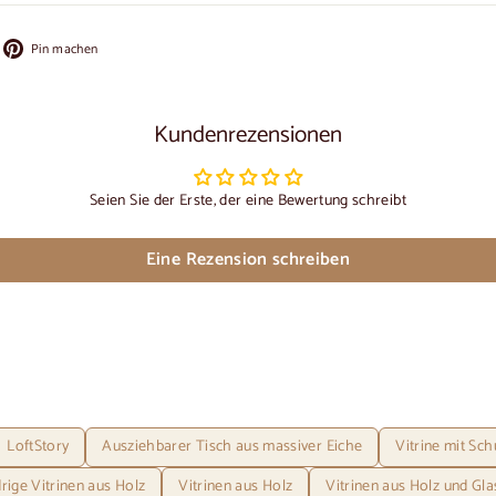
f
Auf
Pin machen
cebook
Pinterest
ilen
pinnen
Kundenrezensionen
Seien Sie der Erste, der eine Bewertung schreibt
Eine Rezension schreiben
LoftStory
Ausziehbarer Tisch aus massiver Eiche
Vitrine mit Sc
rige Vitrinen aus Holz
Vitrinen aus Holz
Vitrinen aus Holz und Gla