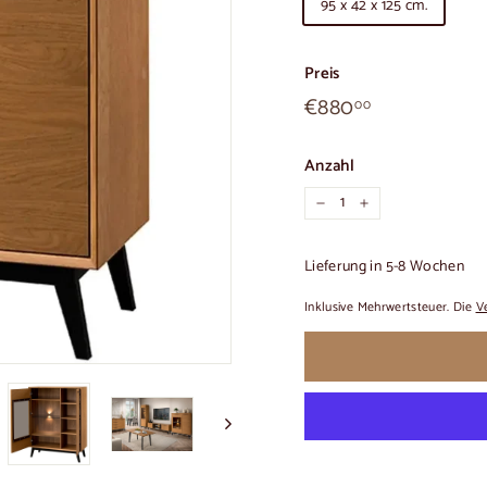
95 x 42 x 125 cm.
Preis
€880,00
Üblicher
€880
00
Preis
Anzahl
−
+
Lieferung in 5-8 Wochen
Inklusive Mehrwertsteuer. Die
V