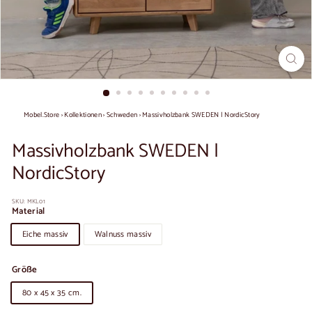
Mobel.Store
›
Kollektionen
›
Schweden
›
Massivholzbank SWEDEN | NordicStory
Massivholzbank SWEDEN |
NordicStory
SKU:
MKL01
Material
Eiche massiv
Walnuss massiv
Größe
80 x 45 x 35 cm.