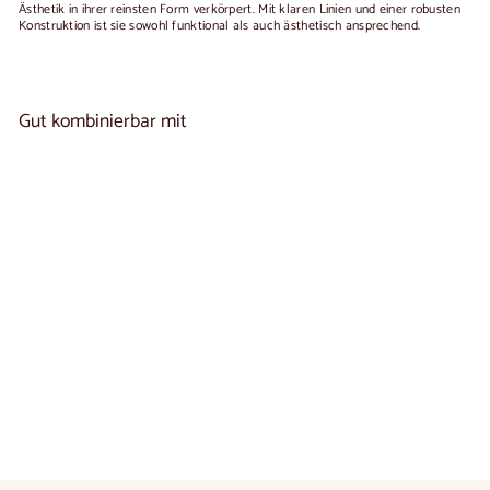
Ästhetik in ihrer reinsten Form verkörpert. Mit klaren Linien und einer robusten
Konstruktion ist sie sowohl funktional als auch ästhetisch ansprechend.
Gut kombinierbar mit
In den Warenkorb legen
Massivholzbank SWEDEN |
1
NordicStory
reseña
Ab
€320
00
De
320,00
€