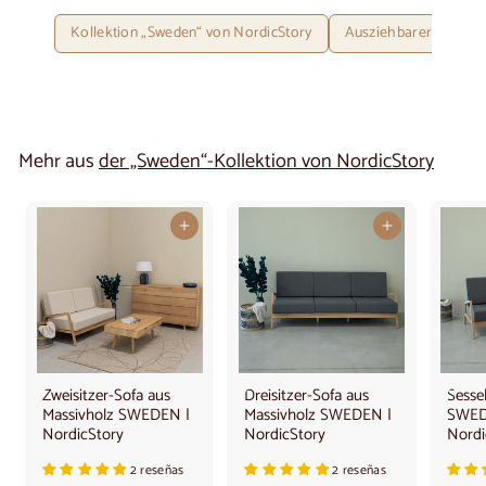
Kollektion „Sweden“ von NordicStory
Ausziehbarer Tisch a
Mehr aus
der „Sweden“-Kollektion von NordicStory
In den Warenkorb legen
In den Warenkorb legen
Zweisitzer-Sofa aus
Dreisitzer-Sofa aus
Sesse
Massivholz SWEDEN |
Massivholz SWEDEN |
SWED
NordicStory
NordicStory
Nordi
2 reseñas
2 reseñas