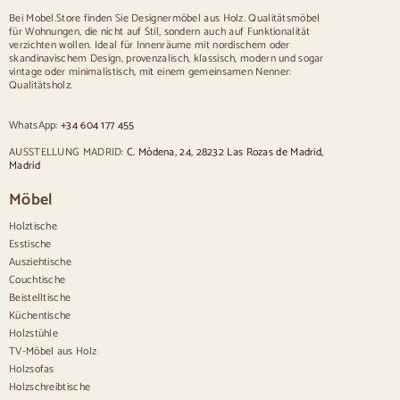
Tisch für 12 Personen
Bei Mobel.Store finden Sie Designermöbel aus Holz. Qualitätsmöbel
für Wohnungen, die nicht auf Stil, sondern auch auf Funktionalität
Stühle
verzichten wollen. Ideal für Innenräume mit nordischem oder
skandinavischem Design, provenzalisch, klassisch, modern und sogar
Blau gepolsterte Stühle
vintage oder minimalistisch, mit einem gemeinsamen Nenner:
Graue gepolsterte Stühle
Qualitätsholz.
Grün gepolsterte Stühle
Klassische Stühle
WhatsApp:
+34 604 177 455
Stühle im provenzalischen Stil
Sillas estilo escandinavo
AUSSTELLUNG MADRID:
C. Módena, 24, 28232 Las Rozas de Madrid,
Stühle im Vintage-Stil
Madrid
Stühle im rustikalen Stil
Möbel
Esszimmerstühle in Beige
Weiße Esszimmerstühle
Holztische
Hölzerne Küchensilas
Esstische
Schreibtischstühle
Ausziehtische
Anrichten
Couchtische
Beistelltische
Sideboards aus Holz
Küchentische
Anrichte im Flur
Holzstühle
Küchenanrichten
TV-Möbel aus Holz
Moderne Anrichten
Holzsofas
Vintage-Anrichten
Holzschreibtische
Nordische Anrichten