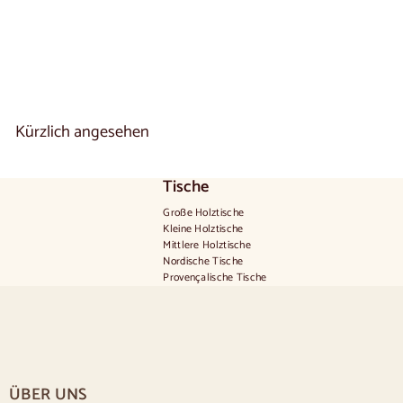
1 reseña
A
€320
00
De
b
3
2
0
,
Kürzlich angesehen
0
0
€
Tische
Große Holztische
Kleine Holztische
Mittlere Holztische
Nordische Tische
Provençalische Tische
Skandinavische Tische
Rustikale Tische
Tisch für 2 Personen
Tische für 4 Personen
Tisch für 6 Personen
Tisch für 8 Personen
ÜBER UNS
Tisch für 10 Personen