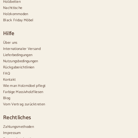
Holzbetten
Rustikale Anrichten
Design-Sideboards
Nachttische
Hohe Anrichten
Holzkommoden
Große Anrichten
Black Friday Möbel
Kleine Anrichten
Schmale Anrichten
Hilfe
Weiße Anrichten
Anrichten aus Nussbaum
Über uns
Internationaler Versand
Bequem
Lieferbedingungen
Nutzungsbedingungen
Bettdecken
Rückgaberichtlinien
Moderne Kommoden
FAQ
Rustikale Kommoden
Kontakt
Designer-Kombinationen
Bequem hoch
Wie man Holzmöbel pflegt
Kleine Kommoden
Farbige Massivholzfliesen
Große Kommoden
Blog
Schmale Kommoden
Vom Vertrag zurücktreten
Weiße Kommoden
Kommoden aus Nussbaumholz
Rechtliches
Sätze
Zahlungsmethoden
Impressum
Speisesaal