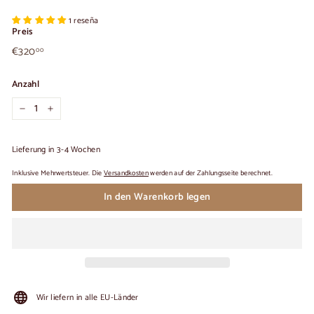
1 reseña
Preis
€320,00
Üblicher
€320
00
Preis
Anzahl
−
+
Lieferung in 3-4 Wochen
Inklusive Mehrwertsteuer. Die
Versandkosten
werden auf der Zahlungsseite berechnet.
In den Warenkorb legen
Wir liefern in alle EU-Länder