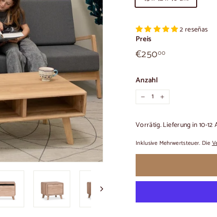
2 reseñas
Preis
€250,00
Üblicher
€250
00
Preis
Anzahl
−
+
Vorrätig. Lieferung in 10-12
Inklusive Mehrwertsteuer. Die
V