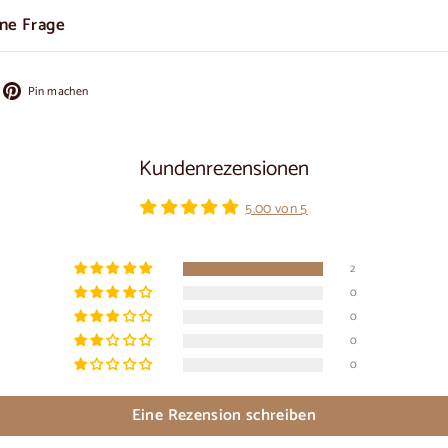
ine Frage
f
Auf
Pin machen
cebook
Pinterest
ilen
pinnen
Kundenrezensionen
5.00 von 5
2
0
0
0
0
Eine Rezension schreiben