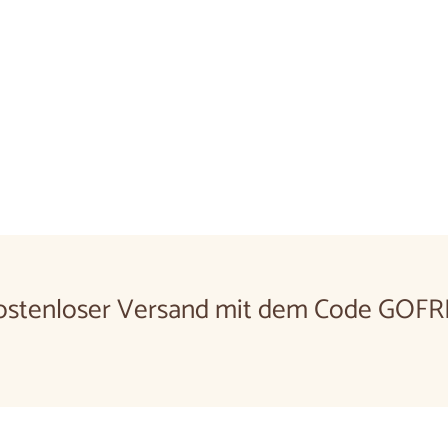
Nachttisch aus Mass
Ab
€250
00
De
250,00
€
ostenloser Versand mit dem Code GOFR