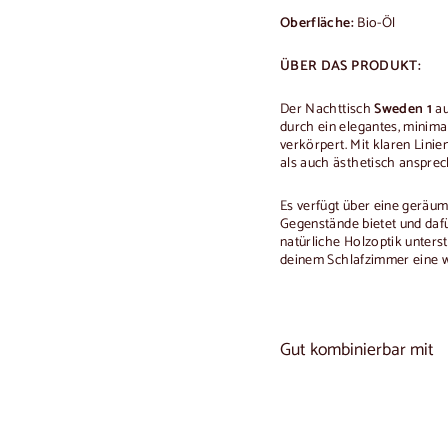
Oberfläche:
Bio-Öl
ÜBER DAS PRODUKT:
Der Nachttisch
Sweden 1
au
durch ein elegantes, minimal
verkörpert. Mit klaren Linie
als auch ästhetisch anspre
Es verfügt über eine geräum
Gegenstände bietet und dafü
natürliche Holzoptik unters
deinem Schlafzimmer eine w
Gut kombinierbar mit