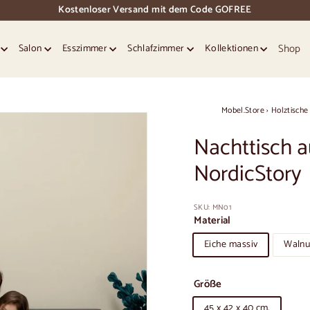
Kostenloser Versand mit dem Code GOFREE
Dias
Pause
Shop
e
Salon
Esszimmer
Schlafzimmer
Kollektionen
Mobel.Store
›
Holztische
Nachttisch a
NordicStory
SKU:
MN01
Material
Eiche massiv
Walnu
Größe
45 x 42 x 40 cm.