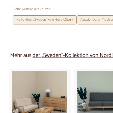
Siehe weitere Artikel von:
Kollektion „Sweden“ von NordicStory
Ausziehbarer Tisch a
Mehr aus
der „Sweden“-Kollektion von Nordi
I
n
d
e
n
W