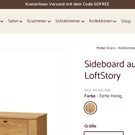
Kostenloser Versand mit dem Code GOFREE
Dias
Pause
Shop
e
Salon
Esszimmer
Schlafzimmer
Kollektionen
Mobel.Store
›
Kollektion
Sideboard a
LoftStory
SKU:
TH-100-1615
Farbe
-
Eiche Honig
Größe