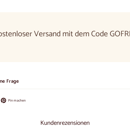
ostenloser Versand mit dem Code GOFR
ine Frage
f
Auf
Pin machen
cebook
Pinterest
ilen
pinnen
Kundenrezensionen