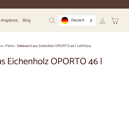
Angebote
Blog
Deutsch
Suchen
Konto
Warenk
en
›
Porto
›
Sideboard aus Eichenholz OPORTO 46 | LoftStory
us Eichenholz OPORTO 46 |