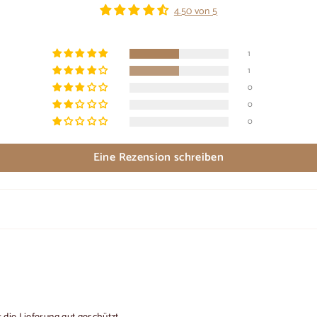
4.50 von 5
1
1
0
0
0
Eine Rezension schreiben