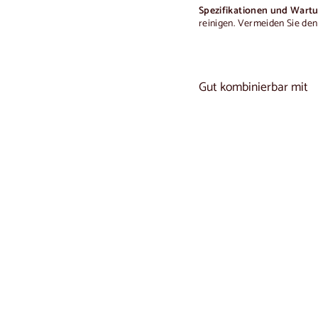
Spezifikationen und Wart
reinigen.
Vermeiden Sie den
Gut kombinierbar mit
Sideboard aus Eiche
€1.690,00
€1.690
00