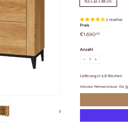
155 x 42 x 88 cm.
2 reseñas
Preis
€1.690,00
Üblicher
€1.690
00
Preis
Anzahl
−
+
Lieferung in 5-8 Wochen
Inklusive Mehrwertsteuer. Die
V