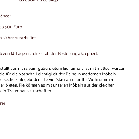
Más opciones de pago
-Länder
ab 900 Euro
 sicher verarbeitet
von 14 Tagen nach Erhalt der Bestellung akzeptiert.
stellt
aus massivem, gebürstetem Eichenholz ist mit mattschwarzen
ie für die optische Leichtigkeit der Beine in modernen Möbeln
nd sechs Einlegeböden, die viel Stauraum für Ihr Wohnzimmer,
er bieten.
P
ie können es mit unseren Möbeln aus der gleichen
 ein Traumhaus zu schaffen.
NEN