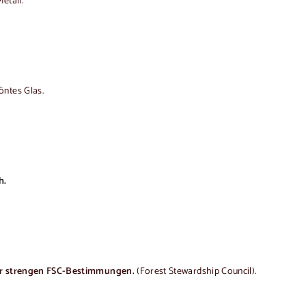
etall.
öntes Glas.
h.
ter strengen FSC-Bestimmungen.
(Forest Stewardship Council).