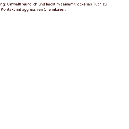
ung:
Umweltfreundlich und leicht mit einem trockenen Tuch zu
 Kontakt mit aggressiven Chemikalien.
In
den
Warenkorb
legen
nholz OPORTO 46 | LoftStory
2 reseñas