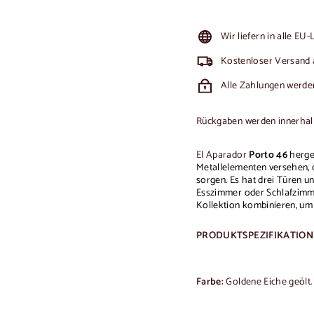
Wir liefern in alle EU
Kostenloser Versand 
Alle Zahlungen werden
Rückgaben werden innerhalb 
El Aparador
Porto 46
herge
Metallelementen versehen, d
sorgen.
Es hat drei Türen u
Esszimmer oder Schlafzimm
Kollektion kombinieren, um
PRODUKTSPEZIFIKATIO
Farbe:
Goldene Eiche geölt.